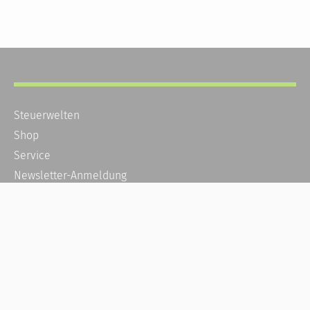
Steuerwelten
Shop
Service
Newsletter-Anmeldung
Alle News
Steuererklärung Online
Referenz
Über uns
Kontakt
Karriere