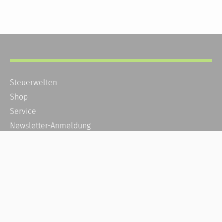
Steuerwelten
Shop
Service
Newsletter-Anmeldung
Alle News
Steuererklärung Online
Referenz
Über uns
Kontakt
Karriere