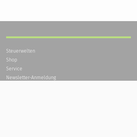
Steuerwelten
Shop
Service
Newsletter-Anmeldung
Alle News
Steuererklärung Online
Referenz
Über uns
Kontakt
Karriere