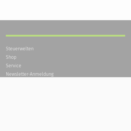
Steuerwelten
Shop
Service
Newsletter-Anmeldung
Alle News
Steuererklärung Online
Referenz
Über uns
Kontakt
Karriere