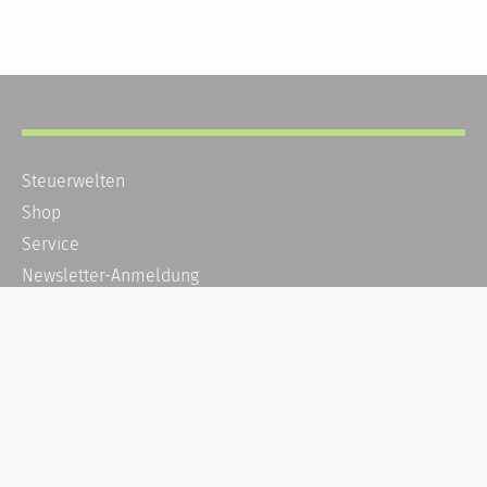
Steuerwelten
Shop
Service
Newsletter-Anmeldung
Alle News
Steuererklärung Online
Referenz
Über uns
Kontakt
Karriere