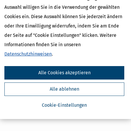
Auswahl willigen Sie in die Verwendung der gewählten
Tel:
07266911255
Fax:
07266911257
Cookies ein. Diese Auswahl können Sie jederzeit ändern
E-Mail:
heike@breddermann.org oder
oder Ihre Einwilligung widerrufen, indem Sie am Ende
Kontaktformular
Web:
www.heike-breddermann.de
der Seite auf "Cookie Einstellungen" klicken. Weitere
Informationen finden Sie in unseren
Datenschutzhinweisen
.
Alle Cookies akzeptieren
Alle ablehnen
Cookie-Einstellungen