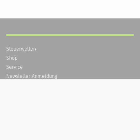
Steuerwelten
Shop
Service
Newsletter-Anmeldung
Alle News
Steuererklärung Online
Referenz
Über uns
Kontakt
Karriere