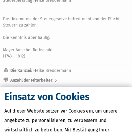
Steuerberatung Heike Breddermann
Die Unkenntnis der Steuergesetze befreit nicht von der Pflicht,
Steuern zu zahlen.
Die Kenntnis aber häufig.
Mayer Amschel Rothschild
(1743 - 1812)
Die Kanzlei:
Heike Breddermann
Anzahl der Mitarbeiter:
6
Gegründet:
03.03.1994
Einsatz von Cookies
Kontaktdaten:
Auf dieser Website setzen wir Cookies ein, um unsere
Name:
Heike Breddermann
Angebote zu personalisieren, zu verbessern und
Strasse:
Muldenstr. 23
PLZ / Ort
74930 Ittlingen
wirtschaftlich zu betreiben. Mit Bestätigung Ihrer