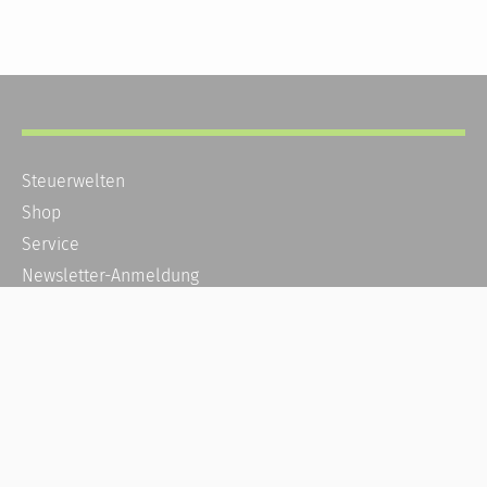
Steuerwelten
Shop
Service
Newsletter-Anmeldung
Alle News
Steuererklärung Online
Referenz
Über uns
Kontakt
Karriere