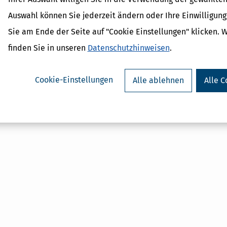
Auswahl können Sie jederzeit ändern oder Ihre Einwilligun
Sie am Ende der Seite auf "Cookie Einstellungen" klicken. 
Verwandte Begriffe
finden Sie in unseren
Datenschutzhinweisen
.
Altersvorsorge / Besteuerun
Riester-Rente
Altersvorsorge
Cookie-Einstellungen
Alle ablehnen
Alle C
Altersvorsorge / Anlageprod
Ertragsanteil