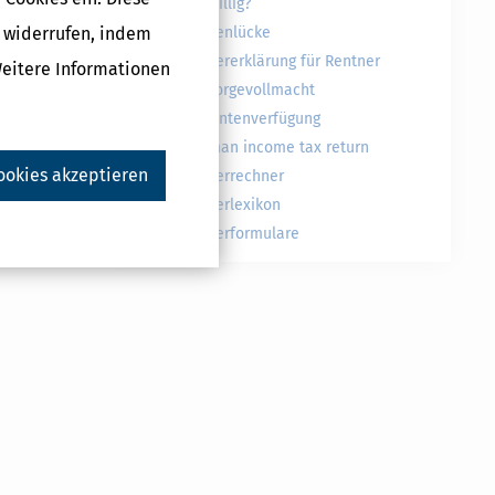
freiwillig?
Druckversion
g widerrufen, indem
Rentenlücke
Steuererklärung für Rentner
Weitere Informationen
Vorsorgevollmacht
g
Patientenverfügung
German income tax return
ookies akzeptieren
Steuerrechner
ukte
Steuerlexikon
Steuerformulare