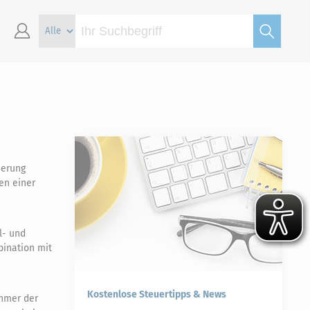
herung
en einer
l- und
bination mit
Kostenlose Steuertipps & News
ehmer der