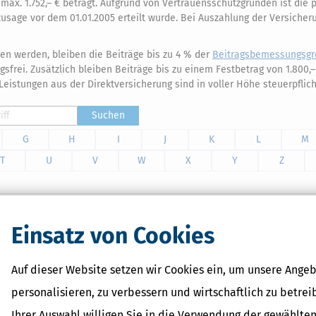
max. 1.752,– € beträgt. Aufgrund von Vertrauensschutzgründen ist die
age vor dem 01.01.2005 erteilt wurde. Bei Auszahlung der Versicherun
en werden, bleiben die Beiträge bis zu 4 % der
Beitragsbemessungsgr
frei. Zusätzlich bleiben Beiträge bis zu einem Festbetrag von 1.800,–
 Leistungen aus der Direktversicherung sind in voller Höhe steuerpflich
Suchen
G
H
I
J
K
L
M
T
U
V
W
X
Y
Z
Einsatz von Cookies
für alle Unterlagen rund um die Pflege. Von Pflegegrad und
 Verträgen – ideal für pflegende Angehörige und alle, die Pflege
Auf dieser Website setzen wir Cookies ein, um unsere Angeb
personalisieren, zu verbessern und wirtschaftlich zu betrei
Ihrer Auswahl willigen Sie in die Verwendung der gewählten