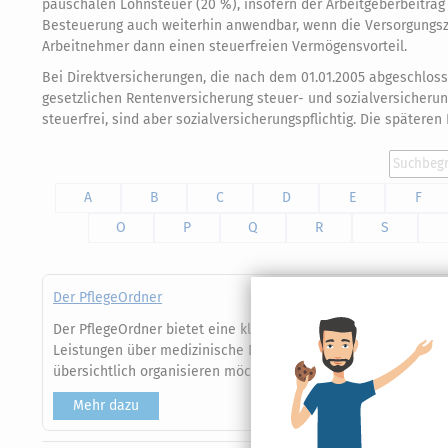
pauschalen Lohnsteuer (20 %), insofern der Arbeitgeberbeitrag 
Besteuerung auch weiterhin anwendbar, wenn die Versorgungszus
Arbeitnehmer dann einen steuerfreien Vermögensvorteil.
Bei Direktversicherungen, die nach dem 01.01.2005 abgeschloss
gesetzlichen Rentenversicherung steuer- und sozialversicherungs
steuerfrei, sind aber sozialversicherungspflichtig. Die späteren
A
B
C
D
E
F
O
P
Q
R
S
Der PflegeOrdner
Der PflegeOrdner bietet eine klare und vollständige Struktur 
Leistungen über medizinische Dokumentation bis zu Kosten und
übersichtlich organisieren möchten.
Mehr dazu