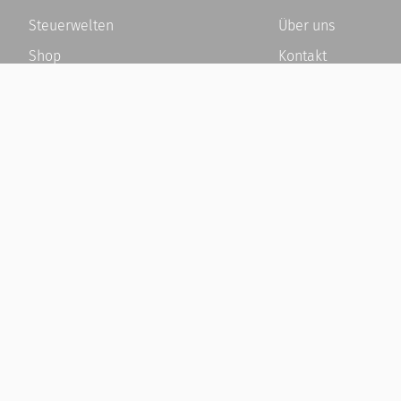
Steuerwelten
Über uns
Shop
Kontakt
Service
Karriere
Newsletter-Anmeldung
Häufige Fragen / F
Alle News
Kundenkonto
Steuererklärung Online
Kundenservice und
Referenz
Vertrag widerrufen