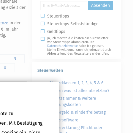
 pauschale
Absenden
g erzielt der
Steuertipps
enze
in der
Steuertipps Selbstständige
 € im Jahr
Geldtipps
tig.
Ja, ich möchte die kostenlosen Newsletter
von Steuertipps abonnieren. Die
Datenschutzhinweise
habe ich gelesen.
Meine Einwilligung kann ich jederzeit durch
Abbestellung des Newsletters widerrufen.
N
#
Steuerwelten
Steuerklassen 1, 2, 3, 4, 5 & 6
Steuer: was ist alles absetzbar?
Arbeitszimmer & weitere
Werbungskosten
Kindergeld & Kinderfreibetrag
ote zu
Steuersoftware
ben. Mit Bestätigung
Steuererklärung Pflicht oder
 Cookies ein. Diese