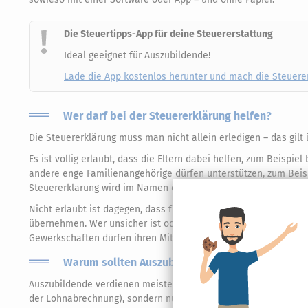
Die Steuertipps-App für deine Steuererstattung
Ideal geeignet für Auszubildende!
Lade die App kostenlos herunter und mach die Steuerer
Wer darf bei der Steuererklärung helfen?
Die Steuererklärung muss man nicht allein erledigen – das gilt ü
Es ist völlig erlaubt, dass die Eltern dabei helfen, zum Beisp
andere enge Familienangehörige dürfen unterstützen, zum Beispi
Steuererklärung wird im Namen des bzw. der Auszubildenden a
Nicht erlaubt ist dagegen, dass fremde Personen ohne entspre
übernehmen. Wer unsicher ist oder komplexere Fragen hat, kan
Gewerkschaften dürfen ihren Mitgliedern bei Steuersachen hel
Warum sollten Auszubildende eine Steuererklä
Auszubildende verdienen meistens nur sehr wenig. Vielleicht is
der Lohnabrechnung), sondern nur die Sozialabgaben – also di