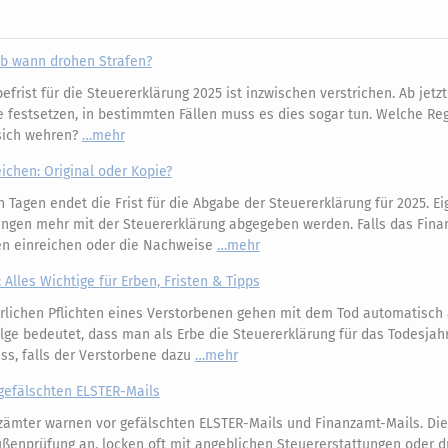
 Ab wann drohen Strafen?
frist für die Steuererklärung 2025 ist inzwischen verstrichen. Ab jetz
 festsetzen, in bestimmten Fällen muss es dies sogar tun. Welche Re
sich wehren?
mehr
ichen: Original oder Kopie?
 Tagen endet die Frist für die Abgabe der Steuererklärung für 2025. Ei
ngen mehr mit der Steuererklärung abgegeben werden. Falls das Fina
ien einreichen oder die Nachweise
mehr
 Alles Wichtige für Erben, Fristen & Tipps
rlichen Pflichten eines Verstorbenen gehen mit dem Tod automatisch 
ge bedeutet, dass man als Erbe die Steuererklärung für das Todesjah
s, falls der Verstorbene dazu
mehr
gefälschten ELSTER-Mails
zämter warnen vor gefälschten ELSTER-Mails und Finanzamt-Mails. Di
 Außenprüfung an, locken oft mit angeblichen Steuererstattungen oder 