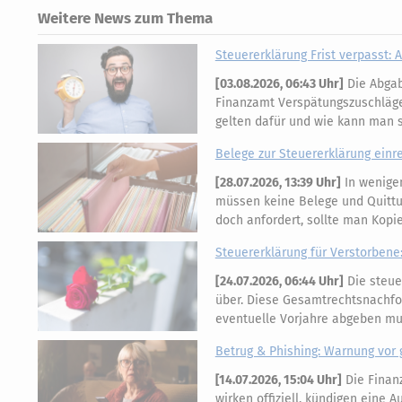
Weitere News zum Thema
Steuererklärung Frist verpasst:
[
03.08.2026, 06:43 Uhr
]
Die Abgabe
Finanzamt Verspätungszuschläge
gelten dafür und wie kann man 
Belege zur Steuererklärung einre
[
28.07.2026, 13:39 Uhr
]
In wenigen
müssen keine Belege und Quittu
doch anfordert, sollte man Kop
Steuererklärung für Verstorbene:
[
24.07.2026, 06:44 Uhr
]
Die steue
über. Diese Gesamtrechtsnachfol
eventuelle Vorjahre abgeben mus
Betrug & Phishing: Warnung vor 
[
14.07.2026, 15:04 Uhr
]
Die Finan
wirken offiziell, kündigen eine