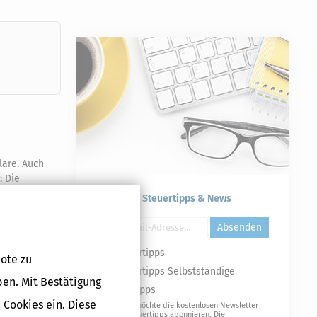
lare. Auch
: Die
Kostenlose Steuertipps & News
ng
Absenden
ch
Steuertipps
ote zu
Steuertipps Selbstständige
ben. Mit Bestätigung
Geldtipps
 sieht man auf
 Cookies ein. Diese
Ja, ich möchte die kostenlosen Newsletter
icherung.
von Steuertipps abonnieren. Die