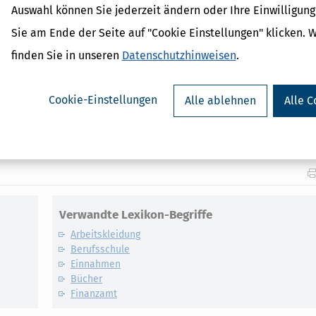
Auswahl können Sie jederzeit ändern oder Ihre Einwilligun
 denn auch sie haben Werbungskosten. Dazu gehören zum Beispiel die 
idung usw.
Sie am Ende der Seite auf "Cookie Einstellungen" klicken. 
finden Sie in unseren
Datenschutzhinweisen
.
lbst (mit Spotify Playlists, denn mit Musik geht alles leichter!)
Cookie-Einstellungen
Alle ablehnen
Alle C
 auf eigenen Beinen stehen
Verwandte Lexikon-Begriffe
Arbeitskleidung
Berufsschule
Einnahmen
Bücher
Finanzamt