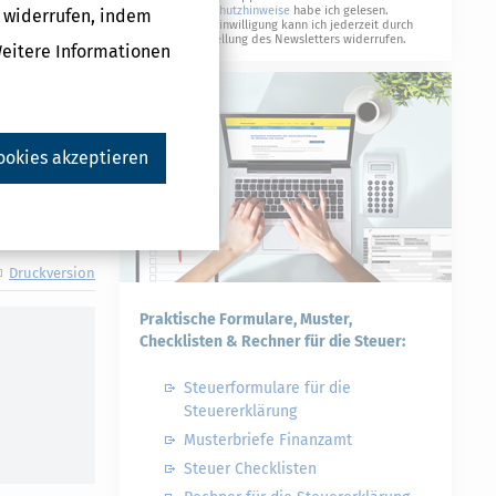
Datenschutzhinweise
habe ich gelesen.
g widerrufen, indem
Fahrt zur
Meine Einwilligung kann ich jederzeit durch
Abbestellung des Newsletters widerrufen.
Weitere Informationen
ookies akzeptieren
Druckversion
Praktische Formulare, Muster,
Checklisten & Rechner für die Steuer:
Steuerformulare für die
Steuererklärung
Musterbriefe Finanzamt
Steuer Checklisten