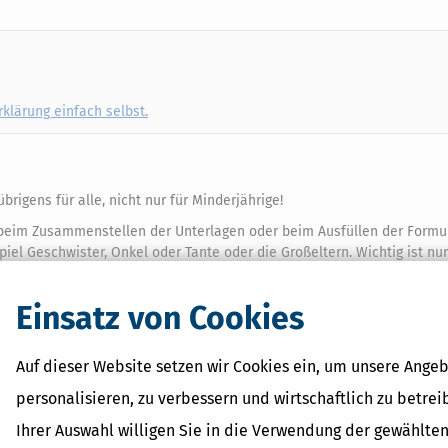
klärung einfach selbst.
brigens für alle, nicht nur für Minderjährige!
iel beim Zusammenstellen der Unterlagen oder beim Ausfüllen der Formu
el Geschwister, Onkel oder Tante oder die Großeltern. Wichtig ist nur
bgegeben, nicht im Namen der helfenden Person.
chende Berechtigung gegen Bezahlung beraten oder die Steuererkläru
Einsatz von Cookies
n sich aber beispielweise an einen Lohnsteuerhilfeverein wenden. Au
fen.
Auf dieser Website setzen wir Cookies ein, um unsere Angeb
rung machen?
personalisieren, zu verbessern und wirtschaftlich zu betrei
t es sogar so wenig, dass gar keine Lohnsteuer einbehalten wird (das
Ihrer Auswahl willigen Sie in die Verwendung der gewählten
e Beiträge zur Krankenkasse, Rentenversicherung und Arbeitslosenvers