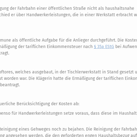
gung der Fahrbahn einer öffentlichen Straße nicht als haushaltsnahe
tschied er über Handwerkerleistungen, die in einer Werkstatt erbracht 
une als öffentliche Aufgabe für die Anlieger durchgeführt. Die Kosten
 Ermäßigung der tariflichen Einkommensteuer nach
§ 35a EStG
bei Aufwen
ragt.
oftores, welches ausgebaut, in der Tischlerwerkstatt in Stand gesetzt 
t worden war. Die Klägerin hatte die Ermäßigung der tariflichen Ein
beantragt.
erliche Berücksichtigung der Kosten ab:
benso für Handwerkerleistungen setze voraus, dass diese im Haushalt
 Reinigung eines Gehweges noch zu bejahen. Die Reinigung der Fahrbah
tung angesehen werden, die den geforderten engen Haushaltsbezug auf