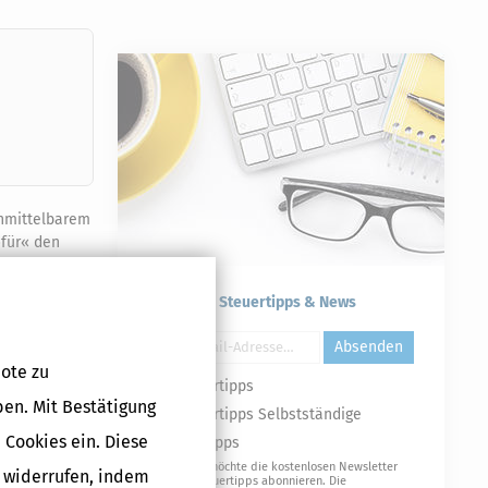
unmittelbarem
für« den
Kostenlose Steuertipps & News
Absenden
ote zu
Steuertipps
ben. Mit Bestätigung
Steuertipps Selbstständige
 Cookies ein. Diese
Geldtipps
Ja, ich möchte die kostenlosen Newsletter
g widerrufen, indem
von Steuertipps abonnieren. Die