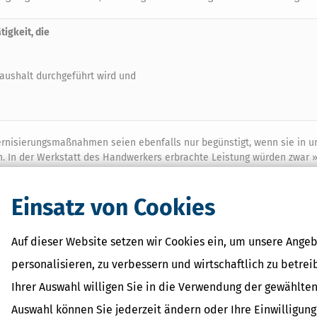
tigkeit, die
ushalt durchgeführt wird und
ernisierungsmaßnahmen seien ebenfalls nur begünstigt, wenn sie in 
In der Werkstatt des Handwerkers erbrachte Leistung würden zwar »
t (BFH-Urteil vom 13.5.2020, Az. VI R 4/18).
Einsatz von Cookies
ren
m
Auf dieser Website setzen wir Cookies ein, um unsere Angeb
klärung
personalisieren, zu verbessern und wirtschaftlich zu betrei
en
Ihrer Auswahl willigen Sie in die Verwendung der gewählten
Auswahl können Sie jederzeit ändern oder Ihre Einwilligun