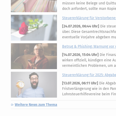
müssen keine Belege und Quittu
doch anfordert, sollte man Kop
Steuererklärung für Verstorbene:
[
24.07.2026, 06:44 Uhr
]
Die steue
über. Diese Gesamtrechtsnachfol
eventuelle Vorjahre abgeben mus
Betrug & Phishing: Warnung vor 
[
14.07.2026, 15:04 Uhr
]
Die Finan
wirken offiziell, kündigen eine
vermeintlichen Problemen, um 
Steuererklärung für 2025: Abgabef
[
13.07.2026, 06:11 Uhr
]
Die Abgabe
Fristverlängerung wie in den Pa
Lohnsteuerhilfevereine beim Fi
Weitere News zum Thema