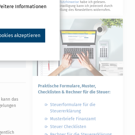
Datenschutzhinweise
habe ich gelesen.
Weitere Informationen
Meine Einwilligung kann ich jederzeit durch
Abbestellung des Newsletters widerrufen.
Druckversion
ookies akzeptieren
Praktische Formulare, Muster,
Checklisten & Rechner für die Steuer:
t kann das
Steuerformulare für die
gelungen
Steuererklärung
Musterbriefe Finanzamt
Steuer Checklisten
gentlich
Rechner für die Steuererklärung