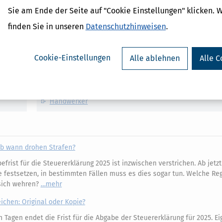
Sie am Ende der Seite auf "Cookie Einstellungen" klicken. 
finden Sie in unseren
Datenschutzhinweisen
.
Verwandte Lexikon-Begriffe
Cookie-Einstellungen
Alle ablehnen
Alle C
Einkommensteuer
Einkommen
Finanzamt
Grundstück
Handwerker
 Ab wann drohen Strafen?
frist für die Steuererklärung 2025 ist inzwischen verstrichen. Ab jetz
 festsetzen, in bestimmten Fällen muss es dies sogar tun. Welche Re
sich wehren?
mehr
ichen: Original oder Kopie?
 Tagen endet die Frist für die Abgabe der Steuererklärung für 2025. Ei