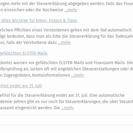
ngen mehr mit der Steuererklärung abgegeben werden. Falls das Fina
ien einreichen oder die Nachweise
mehr
 Alles Wichtige für Erben, Fristen & Tipps
rlichen Pflichten eines Verstorbenen gehen mit dem Tod automatisch 
ge bedeutet, dass man als Erbe die Steuererklärung für das Todesjah
s, falls der Verstorbene dazu
mehr
gefälschten ELSTER-Mails
zämter warnen vor gefälschten ELSTER-Mails und Finanzamt-Mails. Di
 Außenprüfung an, locken oft mit angeblichen Steuererstattungen oder 
an Zugangsdaten, Kontoinformationen
mehr
rist endet am 31. Juli!
frist für die Steuererklärung endet am 31. Juli. Eine automatische
ndemie-Jahren gibt es nur noch für Steuererklärungen, die über Steuer
nanzamt eingereicht werden. Die
mehr