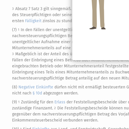
Absatz 7 Satz 3 gilt sinngemäß. In den Fällen von Satz 1 Num
3
des Steuerpflichtigen oder seines Rechtsnachfolgers in regelmä
ersten
Fälligkeit
zinslos zu stunden, wenn ihre alsbaldige Einzi
(7)
In den Fällen der unentgeltlichen Übertragung eines Betr
1
nachversteuerungspflichtigen Betrag des Rechtsvorgängers for
unentgeltlicher Aufnahme einer natürlichen Person in ein best
Mitunternehmeranteils auf eine natürliche Person hat der Rech
Maßgeblich ist der Anteil des übertragenen Betriebsvermög
3
Fällen der Einbringung eines Betriebs oder Mitunternehmerant
eingebrachten Betrieb oder Mitunternehmeranteil festgestellt
Einbringung eines Teils eines Mitunternehmeranteils zu Buch
nachversteuerungspflichtige Betrag anteilig auf den neuen Mitu
(8)
Negative Einkünfte
dürfen nicht mit ermäßigt besteuerten G
nicht nach
§ 10d
abgezogen werden.
(9)
Zuständig für den
Erlass
der Feststellungsbescheide über 
1
zuständige Finanzamt.
Die Feststellungsbescheide können nur
2
gegenüber dem nachversteuerungspflichtigen Betrag des Vorja
Einkommensteuerbescheid verbunden werden.