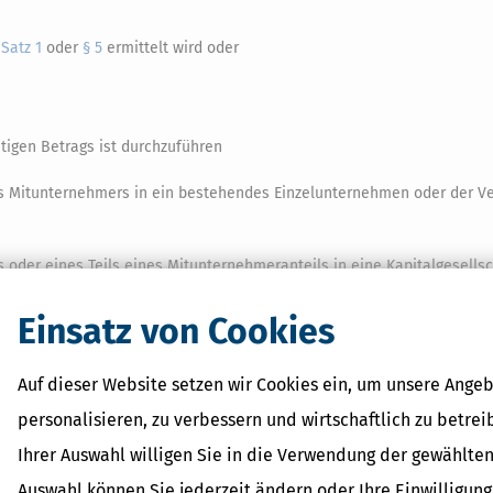
 Satz 1
oder
§ 5
ermittelt wird oder
tigen Betrags ist durchzuführen
es Mitunternehmers in ein bestehendes Einzelunternehmen oder der V
bs oder eines Teils eines Mitunternehmeranteils in eine Kapitalgesells
Einsatz von Cookies
eines Teilbetriebs oder Teils eines Mitunternehmeranteils oder der un
hendes Einzelunternehmen, wenn die Übertragung an eine Körperschaf
Auf dieser Website setzen wir Cookies ein, um unsere Angeb
folgt.
Ein Fall der unentgeltlichen Übertragung liegt auch vor, wenn d
2
ehmer oder den übrigen Mitunternehmern unentgeltlich anwächst.
D
3
personalisieren, zu verbessern und wirtschaftlich zu betrei
ung auf eine Mitunternehmerschaft, soweit der übertragene Teil des B
Ihrer Auswahl willigen Sie in die Verwendung der gewählten
 Körperschaft, Personenvereinigung oder Vermögensmasse als Mitunte
Auswahl können Sie jederzeit ändern oder Ihre Einwilligun