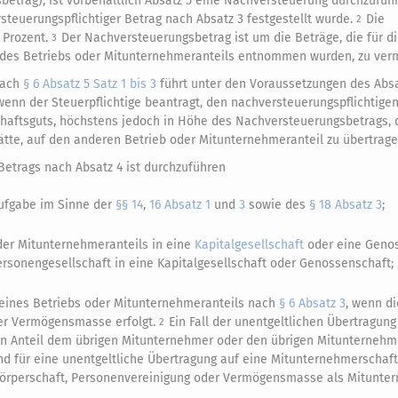
etrag), ist vorbehaltlich Absatz 5 eine Nachversteuerung durchzufüh
euerungspflichtiger Betrag nach Absatz 3 festgestellt wurde.
Die
2
 Prozent.
Der Nachversteuerungsbetrag ist um die Beträge, die für d
3
g des Betriebs oder Mitunternehmeranteils entnommen wurden, zu ver
nach
§ 6 Absatz 5 Satz 1 bis 3
führt unter den Voraussetzungen des Absa
 wenn der Steuerpflichtige beantragt, den nachversteuerungspflichtigen
haftsguts, höchstens jedoch in Höhe des Nachversteuerungsbetrags, 
tte, auf den anderen Betrieb oder Mitunternehmeranteil zu übertrage
etrags nach Absatz 4 ist durchzuführen
ufgabe im Sinne der
§§ 14
,
16 Absatz 1
und
3
sowie des
§ 18 Absatz 3
;
der Mitunternehmeranteils in eine
Kapitalgesellschaft
oder eine Geno
rsonengesellschaft in eine Kapitalgesellschaft oder Genossenschaft;
g eines Betriebs oder Mitunternehmeranteils nach
§ 6 Absatz 3
, wenn d
der Vermögensmasse erfolgt.
Ein Fall der unentgeltlichen Übertragung 
2
n Anteil dem übrigen Mitunternehmer oder den übrigen Mitunternehm
nd für eine unentgeltliche Übertragung auf eine Mitunternehmerschaft
 Körperschaft, Personenvereinigung oder Vermögensmasse als Mitunte