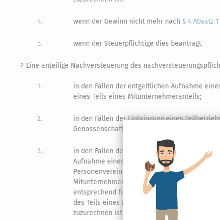
4.
wenn der Gewinn nicht mehr nach
§ 4 Absatz 1
5.
wenn der Steuerpflichtige dies beantragt.
Eine anteilige Nachversteuerung des nachversteuerungspflich
2
1.
in den Fällen der entgeltlichen Aufnahme ein
eines Teils eines Mitunternehmeranteils;
2.
in den Fällen der Einbringung eines Teilbetrie
Genossenschaft;
3.
in den Fällen der unentgeltlichen Übertragung 
Aufnahme eines Mitunternehmers in ein beste
Personenvereinigung oder Vermögensmasse er
Mitunternehmeranteils dem übrigen Mituntern
entsprechend für eine unentgeltliche Übertrag
des Teils eines Mitunternehmeranteils einer
zuzurechnen ist.