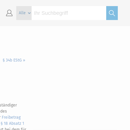
§ 34b EStG »
ständiger
 des
r
Freibetrag
s
§ 18 Absatz 1
t bei dem für