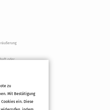
eräußerung
chaft oder
entgeltlichen
t,
ote zu
er Teil des
ies gilt
ben. Mit Bestätigung
etriebs oder
 Cookies ein. Diese
rnehmer
g widerrufen, indem