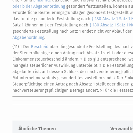
(10)
Sind
Einkünfte
aus Land- und Forstwirtschaft, Gewerbebet
1
oder b der Abgabenordnung
gesondert festzustellen, können au
erforderliche Besteuerungsgrundlagen gesondert festgestellt 
das für die gesonderte Feststellung nach
§ 180 Absatz 1 Satz 
Satz 1 können mit der Feststellung nach
§ 180 Absatz 1 Satz 1
gesonderte Feststellung nach Satz 1 endet nicht vor Ablauf der 
Abgabenordnung
.
(11)
Der
Bescheid
über die gesonderte Feststellung des nachve
1
der Steuerpflichtige einen Antrag nach Absatz 1 stellt oder d
Einkommensteuerbescheid ändern.
Dies gilt entsprechend, 
2
mangels steuerlicher Auswirkung unterbleibt.
Die Feststellun
3
abgelaufen ist, auf dessen Schluss der nachversteuerungspfli
Mitunternehmeranteils gesondert festzustellen sind.
Der Eink
4
Steuerpflichtige einen Antrag nach Absatz 1 stellt oder diesen
nachversteuerungspflichtigen Betrags ändert.
Für die Festsetz
5
Ähnliche Themen
Verwandte