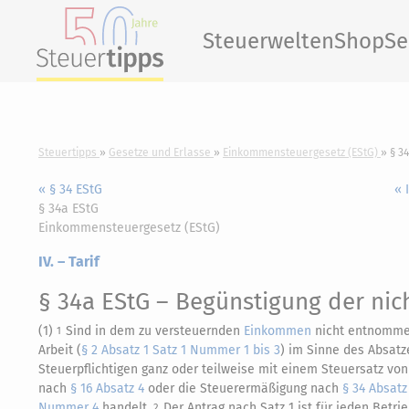
Steuerwelten
Shop
Se
Steuertipps
Gesetze und Erlasse
Einkommensteuergesetz (EStG)
§ 3
« § 34 EStG
« 
§ 34a EStG
Einkommensteuergesetz (EStG)
IV. – Tarif
§ 34a EStG
– Begünstigung der ni
(1)
Sind in dem zu versteuernden
Einkommen
nicht entnomm
1
Arbeit (
§ 2 Absatz 1 Satz 1 Nummer 1 bis 3
) im Sinne des Absatze
Steuerpflichtigen ganz oder teilweise mit einem Steuersatz von 
nach
§ 16 Absatz 4
oder die Steuerermäßigung nach
§ 34 Absatz
Nummer 4
handelt.
Der Antrag nach Satz 1 ist für jeden Betr
2