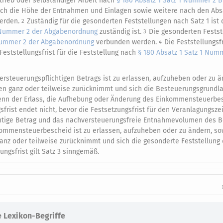
rieb oder selbständiger Arbeit nach
§ 180 Absatz 1 Satz 1 Nummer 2 
ch die Höhe der Entnahmen und Einlagen sowie weitere nach den Absä
werden.
Zuständig für die gesonderten Feststellungen nach Satz 1 ist
2
1 Nummer 2 der Abgabenordnung
zuständig ist.
Die gesonderten Fests
3
 Nummer 2 der Abgabenordnung
verbunden werden.
Die Feststellungsfr
4
Feststellungsfrist für die Feststellung nach
§ 180 Absatz 1 Satz 1 Num
rsteuerungspflichtigen Betrags ist zu erlassen, aufzuheben oder zu ä
iesen ganz oder teilweise zurücknimmt und sich die Besteuerungsgrundl
wenn der Erlass, die Aufhebung oder Änderung des Einkommensteuerbe
gsfrist endet nicht, bevor die Festsetzungsfrist für den Veranlagungsz
chtige Betrag und das nachversteuerungsfreie Entnahmevolumen des B
ommensteuerbescheid ist zu erlassen, aufzuheben oder zu ändern, so
 ganz oder teilweise zurücknimmt und sich die gesonderte Feststellung
ungsfrist gilt Satz 3 sinngemäß.
 Lexikon-Begriffe