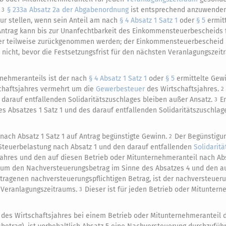
.
§ 233a Absatz 2a der Abgabenordnung
ist entsprechend anzuwende
3
ur stellen, wenn sein Anteil am nach
§ 4 Absatz 1 Satz 1
oder
§ 5
ermit
Antrag kann bis zur Unanfechtbarkeit des Einkommensteuerbescheids 
der teilweise zurückgenommen werden; der Einkommensteuerbescheid 
nicht, bevor die Festsetzungsfrist für den nächsten Veranlagungszei
nehmeranteils ist der nach
§ 4 Absatz 1 Satz 1
oder
§ 5
ermittelte Gew
chaftsjahres vermehrt um die
Gewerbesteuer
des Wirtschaftsjahres.
2
darauf entfallenden Solidaritätszuschlages bleiben außer Ansatz.
E
3
s Absatzes 1 Satz 1 und des darauf entfallenden Solidaritätszuschlage
nach Absatz 1 Satz 1 auf Antrag begünstigte Gewinn.
Der Begünstigu
2
Steuerbelastung nach Absatz 1 und den darauf entfallenden
Solidarit
ahres und den auf diesen Betrieb oder Mitunternehmeranteil nach Ab
t um den Nachversteuerungsbetrag im Sinne des Absatzes 4 und den a
ragenen nachversteuerungspflichtigen Betrag, ist der nachversteueru
 Veranlagungszeitraums.
Dieser ist für jeden Betrieb oder Mituntern
3
n des Wirtschaftsjahres bei einem Betrieb oder Mitunternehmeranteil