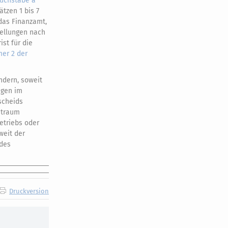
Buchstabe a
tzen 1 bis 7
 das Finanzamt,
tellungen nach
ist für die
mer 2 der
ndern, soweit
agen im
scheids
eitraum
etriebs oder
weit der
 des
Druckversion