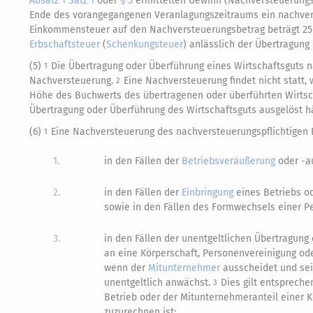
Absatz 1 Satz 1
oder
§ 5
ermittelten Gewinn (Nachversteuerungsb
Ende des vorangegangenen Veranlagungszeitraums ein nachverst
Einkommensteuer auf den Nachversteuerungsbetrag beträgt 25
Erbschaftsteuer
(
Schenkungsteuer
) anlässlich der Übertragun
(5)
Die Übertragung oder Überführung eines Wirtschaftsguts 
1
Nachversteuerung.
Eine Nachversteuerung findet nicht statt,
2
Höhe des Buchwerts des übertragenen oder überführten Wirtsc
Übertragung oder Überführung des Wirtschaftsguts ausgelöst hä
(6)
Eine Nachversteuerung des nachversteuerungspflichtigen B
1
1.
in den Fällen der
Betriebsveräußerung
oder -a
2.
in den Fällen der
Einbringung
eines Betriebs o
sowie in den Fällen des Formwechsels einer Pe
3.
in den Fällen der unentgeltlichen Übertragun
an eine Körperschaft, Personenvereinigung o
wenn der
Mitunternehmer
ausscheidet und sei
unentgeltlich anwächst.
Dies gilt entspreche
3
Betrieb oder der Mitunternehmeranteil einer
zuzurechnen ist;