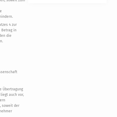
ren, soweit zum
ie
mindern.
tzes 4 zur
 Betrag in
den die
n.
ssenschaft
ie Übertragung
liegt auch vor,
ern
, soweit der
rnehmer