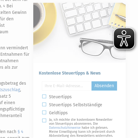
n.
Bei
4
telten Gewinn
für den
ist
traum
inn vermindert
Entnahmen für
ntnahmen
s als zur
Kostenlose Steuertipps & News
ngsbetrag des
Absenden
ätszuschlag
,
satz 5
Steuertipps
uf einen
Steuertipps Selbstständige
ngspflichtige
Geldtipps
ehmeranteil
Ja, ich möchte die kostenlosen Newsletter
von Steuertipps abonnieren. Die
Datenschutzhinweise
habe ich gelesen.
 den nach
§ 4
Meine Einwilligung kann ich jederzeit durch
Abbestellung des Newsletters widerrufen.