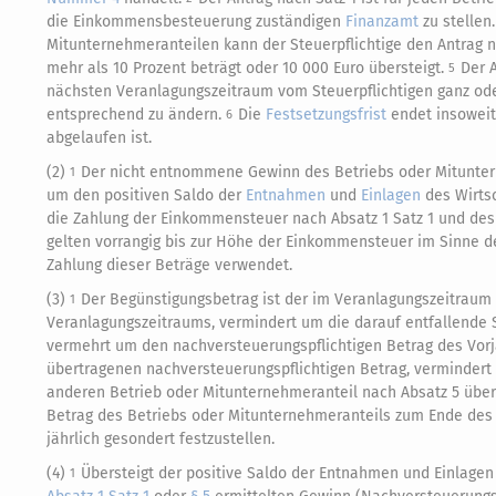
die Einkommensbesteuerung zuständigen
Finanzamt
zu stellen
Mitunternehmeranteilen kann der Steuerpflichtige den Antrag n
mehr als 10 Prozent beträgt oder 10 000 Euro übersteigt.
Der 
5
nächsten Veranlagungszeitraum vom Steuerpflichtigen ganz o
entsprechend zu ändern.
Die
Festsetzungsfrist
endet insoweit 
6
abgelaufen ist.
(2)
Der nicht entnommene Gewinn des Betriebs oder Mitunter
1
um den positiven Saldo der
Entnahmen
und
Einlagen
des Wirts
die Zahlung der Einkommensteuer nach Absatz 1 Satz 1 und des 
gelten vorrangig bis zur Höhe der Einkommensteuer im Sinne de
Zahlung dieser Beträge verwendet.
(3)
Der Begünstigungsbetrag ist der im Veranlagungszeitraum 
1
Veranlagungszeitraums, vermindert um die darauf entfallende 
vermehrt um den nachversteuerungspflichtigen Betrag des Vorj
übertragenen nachversteuerungspflichtigen Betrag, verminder
anderen Betrieb oder Mitunternehmeranteil nach Absatz 5 übert
Betrag des Betriebs oder Mitunternehmeranteils zum Ende des
jährlich gesondert festzustellen.
(4)
Übersteigt der positive Saldo der Entnahmen und Einlage
1