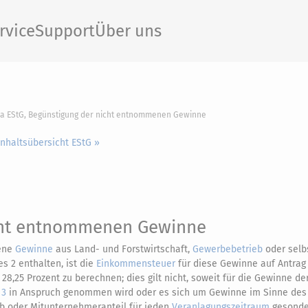
rvice
Support
Über uns
4a EStG, Begünstigung der nicht entnommenen Gewinne
Inhaltsübersicht EStG »
cht entnommenen Gewinne
ene
Gewinne
aus Land- und Forstwirtschaft,
Gewerbebetrieb
oder selb
s 2 enthalten, ist die
Einkommensteuer
für diese Gewinne auf Antrag
28,25 Prozent zu berechnen; dies gilt nicht, soweit für die Gewinne de
 3
in Anspruch genommen wird oder es sich um Gewinne im Sinne de
ieb oder Mitunternehmeranteil für jeden
Veranlagungszeitraum
gesonder