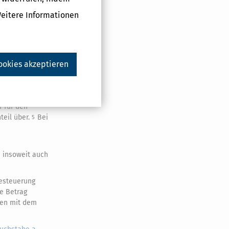
Weitere Informationen
uer auf Antrag
Eintritt der
e.
olger den
ookies akzeptieren
erührt.
Bei
2
ils eines
ühren.
ng.
In den
4
r für den
teil über.
Bei
5
n insoweit auch
besteuerung
ge Betrag
nen mit dem