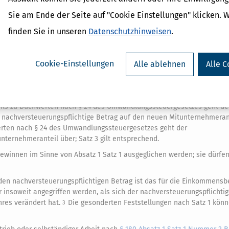
Sie am Ende der Seite auf "Cookie Einstellungen" klicken. 
mer 1 bis 3 und Satz 2 ist die nach Absatz 4 geschuldete Einkommenste
ßigen Teilbeträgen für einen Zeitraum von höchstens zehn Jahren seit 
finden Sie in unseren
Datenschutzhinweisen
.
ehung mit erheblichen Härten für den Steuerpflichtigen verbunden wär
iebs oder Mitunternehmeranteils nach
§ 6 Absatz 3
hat der Rechtsnachf
Cookie-Einstellungen
Alle ablehnen
Alle C
tzuführen; Absatz 6 Satz 1 Nummer 3 und Satz 2 Nummer 3 bleiben unb
ehendes Einzelunternehmen oder unentgeltlicher Übertragung eines Te
tsnachfolger den nachversteuerungspflichtigen Betrag anteilig fortzuf
ens an dem
Betriebsvermögen
des Rechtsvorgängers vor der Übertragu
eils zu Buchwerten nach § 24 des Umwandlungssteuergesetzes geht de
e nachversteuerungspflichtige Betrag auf den neuen Mitunternehmeran
werten nach § 24 des Umwandlungssteuergesetzes geht der
nternehmeranteil über; Satz 3 gilt entsprechend.
ewinnen im Sinne von Absatz 1 Satz 1 ausgeglichen werden; sie dürfe
den nachversteuerungspflichtigen Betrag ist das für die Einkommens
 insoweit angegriffen werden, als sich der nachversteuerungspflichti
hres verändert hat.
Die gesonderten Feststellungen nach Satz 1 kön
3