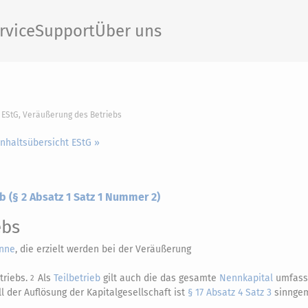
rvice
Support
Über uns
6 EStG, Veräußerung des Betriebs
Inhaltsübersicht EStG »
b (§ 2 Absatz 1 Satz 1 Nummer 2)
ebs
nne
, die erzielt werden bei der Veräußerung
triebs.
Als
Teilbetrieb
gilt auch die das gesamte
Nennkapital
umfass
2
all der Auflösung der Kapitalgesellschaft ist
§ 17 Absatz 4 Satz 3
sinnge