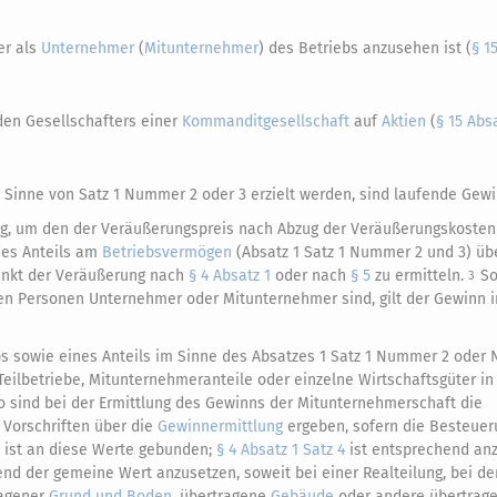
er als
Unternehmer
(
Mitunternehmer
) des Betriebs anzusehen ist (
§ 1
den Gesellschafters einer
Kommanditgesellschaft
auf
Aktien
(
§ 15 Absa
m Sinne von Satz 1 Nummer 2 oder 3 erzielt werden, sind laufende Gewi
rag, um den der Veräußerungspreis nach Abzug der Veräußerungskoste
des Anteils am
Betriebsvermögen
(Absatz 1 Satz 1 Nummer 2 und 3) übe
punkt der Veräußerung nach
§ 4 Absatz 1
oder nach
§ 5
zu ermitteln.
So
3
ben Personen Unternehmer oder Mitunternehmer sind, gilt der Gewinn 
bs sowie eines Anteils im Sinne des Absatzes 1 Satz 1 Nummer 2 oder
ilbetriebe, Mitunternehmeranteile oder einzelne Wirtschaftsgüter in 
 sind bei der Ermittlung des Gewinns der Mitunternehmerschaft die
 Vorschriften über die
Gewinnermittlung
ergeben, sofern die Besteueru
 ist an diese Werte gebunden;
§ 4 Absatz 1 Satz 4
ist entsprechend an
nd der gemeine Wert anzusetzen, soweit bei einer Realteilung, bei de
agener
Grund und Boden
, übertragene
Gebäude
oder andere übertrag