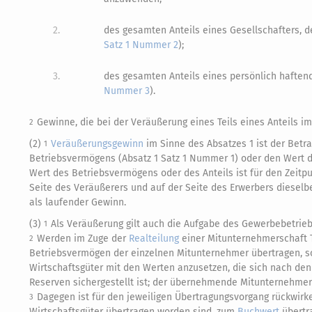
2.
des gesamten Anteils eines Gesellschafters, d
Satz 1 Nummer 2
);
3.
des gesamten Anteils eines persönlich haften
Nummer 3
).
Gewinne, die bei der Veräußerung eines Teils eines Anteils i
2
(2)
Veräußerungsgewinn
im Sinne des Absatzes 1 ist der Bet
1
Betriebsvermögens (Absatz 1 Satz 1 Nummer 1) oder den Wert 
Wert des Betriebsvermögens oder des Anteils ist für den Zeit
Seite des Veräußerers und auf der Seite des Erwerbers diesel
als laufender Gewinn.
(3)
Als Veräußerung gilt auch die Aufgabe des Gewerbebetrie
1
Werden im Zuge der
Realteilung
einer Mitunternehmerschaft Te
2
Betriebsvermögen der einzelnen Mitunternehmer übertragen, so
Wirtschaftsgüter mit den Werten anzusetzen, die sich nach den
Reserven sichergestellt ist; der übernehmende Mitunternehmer
Dagegen ist für den jeweiligen Übertragungsvorgang rückwirke
3
Wirtschaftsgüter übertragen worden sind, zum
Buchwert
übertr