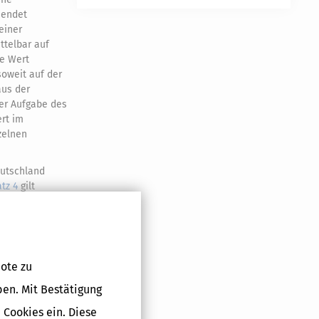
 endet
 einer
ttelbar auf
ne Wert
oweit auf der
aus der
er Aufgabe des
ert im
zelnen
eutschland
atz 4
gilt
inne des
ote zu
ben. Mit Bestätigung
nne des
 Cookies ein. Diese