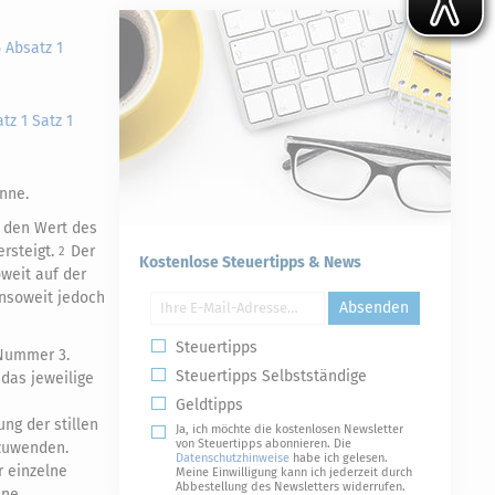
5 Absatz 1
tz 1 Satz 1
nne.
n den Wert des
rsteigt.
Der
2
Kostenlose Steuertipps & News
weit auf der
insoweit jedoch
Absenden
Steuertipps
 Nummer 3.
Steuertipps Selbstständige
das jeweilige
Geldtipps
ng der stillen
Ja, ich möchte die kostenlosen Newsletter
von Steuertipps abonnieren. Die
zuwenden.
Datenschutzhinweise
habe ich gelesen.
r einzelne
Meine Einwilligung kann ich jederzeit durch
Abbestellung des Newsletters widerrufen.
ene