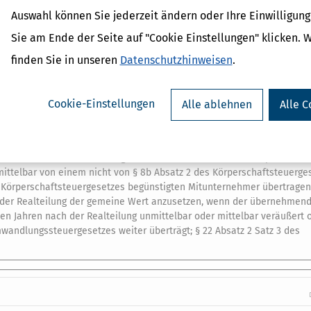
Auswahl können Sie jederzeit ändern oder Ihre Einwilligun
bsatzes 1 Satz 1 Nummer 2 oder Nummer 3 ist in den Fällen des Satze
Sie am Ende der Seite auf "Cookie Einstellungen" klicken. 
n Zeitpunkt anzuerkennen, wenn die Aufgabeerklärung spätestens dre
 nicht spätestens drei Monate nach dem vom Steuerpflichtigen gewähl
finden Sie in unseren
Datenschutzhinweisen
.
bsatzes 1 Satz 1 Nummer 2 oder Nummer 3 erst in dem Zeitpunkt als a
Cookie-Einstellungen
Alle ablehnen
Alle C
 ist er im sozialversicherungsrechtlichen Sinne dauernd berufsunfähig,
gezogen, soweit er 45.000 Euro übersteigt.
Der
Freibetrag
ist dem St
2
den der Veräußerungsgewinn 136.000 Euro übersteigt.
zelne Mitunternehmer übertragen werden, Anteile an einer Körperschaft,
ttelbar von einem nicht von § 8b Absatz 2 des Körperschaftsteuerge
s Körperschaftsteuergesetzes begünstigten Mitunternehmer übertragen,
t der Realteilung der gemeine Wert anzusetzen, wenn der übernehmen
en Jahren nach der Realteilung unmittelbar oder mittelbar veräußert 
wandlungssteuergesetzes weiter überträgt; § 22 Absatz 2 Satz 3 des