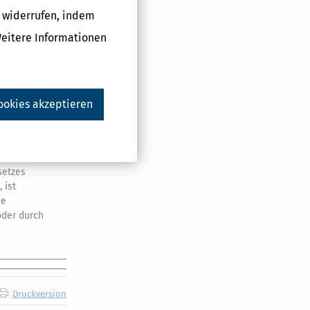
g widerrufen, indem
s 1
Weitere Informationen
i Monate nach
ten Zeitpunkt
ufgegeben, in
ookies akzeptieren
 so wird der
euerpflichtigen
setzes
 ist
de
oder durch
Druckversion