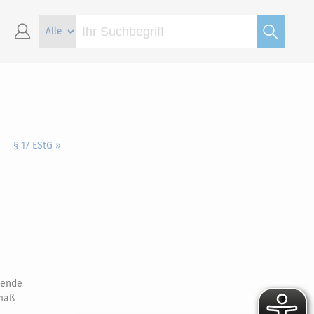
§ 17 EStG »
ende
mäß