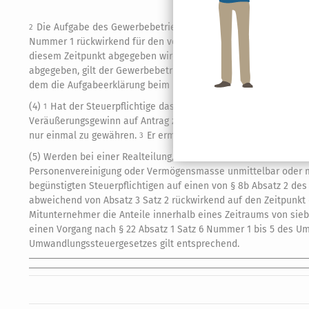
Die Aufgabe des Gewerbebetriebs oder Anteils im Sinne des A
2
Nummer 1 rückwirkend für den vom Steuerpflichtigen gewählte
diesem Zeitpunkt abgegeben wird.
Wird die Aufgabeerklärung
3
abgegeben, gilt der Gewerbebetrieb oder Anteil im Sinne des A
dem die Aufgabeerklärung beim Finanzamt eingeht.
(4)
Hat der Steuerpflichtige das 55. Lebensjahr vollendet oder
1
Veräußerungsgewinn auf Antrag zur
Einkommensteuer
nur heran
nur einmal zu gewähren.
Er ermäßigt sich um den Betrag, um 
3
(5) Werden bei einer Realteilung, bei der Teilbetriebe auf ein
Personenvereinigung oder Vermögensmasse unmittelbar oder mi
begünstigten Steuerpflichtigen auf einen von § 8b Absatz 2 de
abweichend von Absatz 3 Satz 2 rückwirkend auf den Zeitpunk
Mitunternehmer die Anteile innerhalb eines Zeitraums von sieb
einen Vorgang nach § 22 Absatz 1 Satz 6 Nummer 1 bis 5 des Um
Umwandlungssteuergesetzes gilt entsprechend.