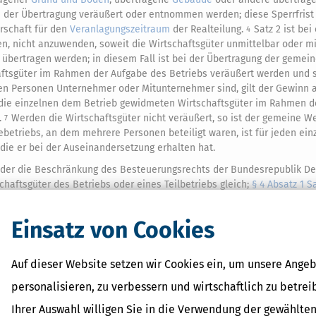
ch der Übertragung veräußert oder entnommen werden; diese Sperrfrist
rschaft für den
Veranlagungszeitraum
der Realteilung.
Satz 2 ist bei
4
en, nicht anzuwenden, soweit die Wirtschaftsgüter unmittelbar oder mi
bertragen werden; in diesem Fall ist bei der Übertragung der gemei
ftsgüter im Rahmen der Aufgabe des Betriebs veräußert werden und s
ben Personen Unternehmer oder Mitunternehmer sind, gilt der Gewinn 
ie einzelnen dem Betrieb gewidmeten Wirtschaftsgüter im Rahmen d
.
Werden die Wirtschaftsgüter nicht veräußert, so ist der gemeine W
7
betriebs, an dem mehrere Personen beteiligt waren, ist für jeden ein
die er bei der Auseinandersetzung erhalten hat.
 oder die Beschränkung des Besteuerungsrechts der Bundesrepublik D
haftsgüter des Betriebs oder eines Teilbetriebs gleich;
§ 4 Absatz 1 S
sverpachtung
im Ganzen gilt ein Gewerbebetrieb sowie ein Anteil im S
Einsatz von Cookies
n, bis
Auf dieser Website setzen wir Cookies ein, um unsere Angeb
 Absatzes 3 Satz 1 ausdrücklich gegenüber dem
Finanzamt
erklärt oder
personalisieren, zu verbessern und wirtschaftlich zu betrei
denen sich ergibt, dass die Voraussetzungen für eine Aufgabe im Si
Ihrer Auswahl willigen Sie in die Verwendung der gewählten