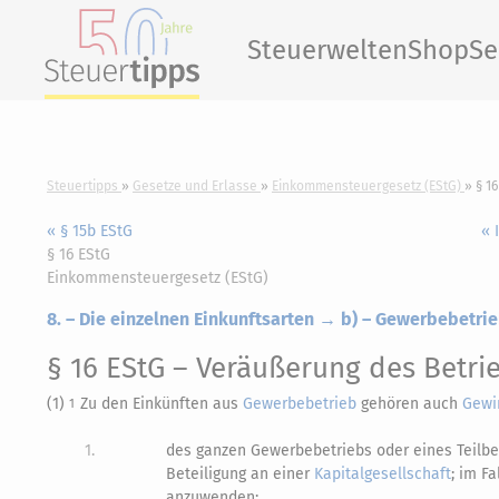
Steuerwelten
Shop
Se
Steuertipps
Gesetze und Erlasse
Einkommensteuergesetz (EStG)
§ 1
« § 15b EStG
« 
§ 16 EStG
Einkommensteuergesetz (EStG)
8. – Die einzelnen Einkunftsarten → b) – Gewerbebetrie
§ 16 EStG
– Veräußerung des Betri
(1)
Zu den Einkünften aus
Gewerbebetrieb
gehören auch
Gewi
1
1.
des ganzen Gewerbebetriebs oder eines Teilbe
Beteiligung an einer
Kapitalgesellschaft
; im F
anzuwenden;