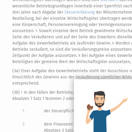
wesentliche Betriebsgrundlagen innerhalb einer Sperrfrist na
drei Jahre nach Abgabe der
Steuererklärung
der Mitunternehme
Realteilung, bei der einzelne Wirtschaftsgüter übertragen werd
eine Körperschaft, Personenvereinigung oder Vermögensmasse ü
anzusetzen.
Soweit einzelne dem Betrieb gewidmete Wirtscha
5
Seite des Veräußerers und auf der Seite des Erwerbers diesel
Aufgabe des Gewerbebetriebs als laufender Gewinn.
Werden d
6
Betriebs veräußert, so sind die Veräußerungspreise anzusetzen
Zeitpunkt der Aufgabe anzusetzen.
Bei Aufgabe eines Gewerbe
8
Beteiligten der gemeine Wert der Wirtschaftsgüter anzusetzen, 
(3a) Einer Aufgabe des Gewerbebetriebs steht der Ausschluss
hinsichtlich des Gewinns aus der Veräußerung sämtlicher Wirtsc
entsprechend.
(3b)
In den Fällen der Betriebsunterbrechung und der
Betrieb
1
Absatzes 1 Satz 1 Nummer 2 oder Nummer 3 nicht als aufgegebe
1.
der Steuerpflichtige die Aufgabe im Sinne des
2.
dem Finanzamt Tatsachen bekannt werden, aus 
Absatzes 3 Satz 1 erfüllt sind.