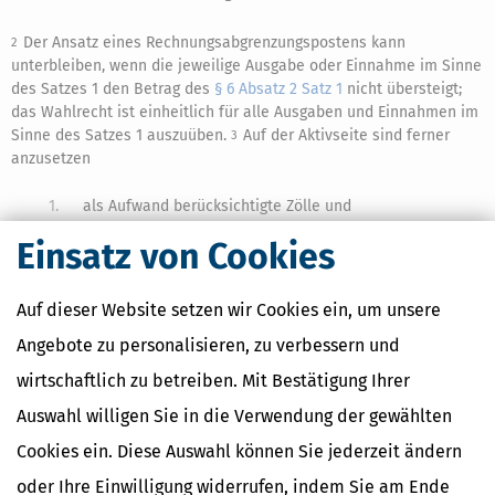
Der Ansatz eines Rechnungsabgrenzungspostens kann
2
unterbleiben, wenn die jeweilige Ausgabe oder Einnahme im Sinne
des Satzes 1 den Betrag des
§ 6 Absatz 2 Satz 1
nicht übersteigt;
das Wahlrecht ist einheitlich für alle Ausgaben und Einnahmen im
Sinne des Satzes 1 auszuüben.
Auf der Aktivseite sind ferner
3
anzusetzen
1.
als Aufwand berücksichtigte Zölle und
Verbrauchsteuern, soweit sie auf am Abschlussstichtag
Einsatz von Cookies
auszuweisende Wirtschaftsgüter des Vorratsvermögens
entfallen,
Auf dieser Website setzen wir Cookies ein, um unsere
2.
als Aufwand berücksichtigte
Umsatzsteuer
auf am
Angebote zu personalisieren, zu verbessern und
Abschlussstichtag auszuweisende Anzahlungen.
wirtschaftlich zu betreiben. Mit Bestätigung Ihrer
(6) Die Vorschriften über die
Entnahmen
und die
Einlagen
, über die
Auswahl willigen Sie in die Verwendung der gewählten
Zulässigkeit der
Bilanzänderung
, über die
Betriebsausgaben
, über
die Bewertung und über die Absetzung für Abnutzung oder
Cookies ein. Diese Auswahl können Sie jederzeit ändern
Substanzverringerung sind zu befolgen.
oder Ihre Einwilligung widerrufen, indem Sie am Ende