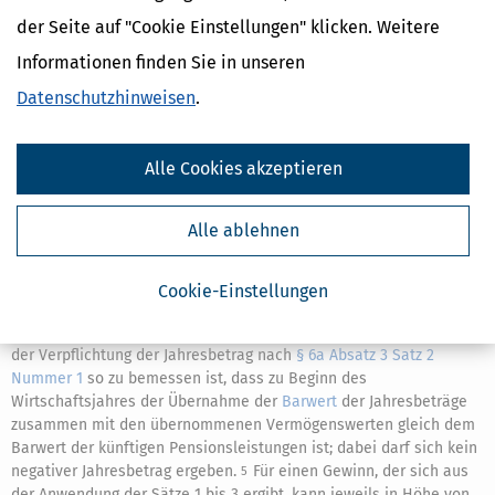
(7)
Übernommene Verpflichtungen, die beim ursprünglich
1
der Seite auf "Cookie Einstellungen" klicken. Weitere
Verpflichteten Ansatzverboten, -beschränkungen oder
Bewertungsvorbehalten unterlegen haben, sind zu den auf die
Informationen finden Sie in unseren
Übernahme folgenden Abschlussstichtagen bei dem Übernehmer
Datenschutzhinweisen
.
und dessen Rechtsnachfolger so zu bilanzieren, wie sie beim
ursprünglich Verpflichteten ohne Übernahme zu bilanzieren wären.
Dies gilt in Fällen des Schuldbeitritts oder der
2
Alle Cookies akzeptieren
Erfüllungsübernahme mit vollständiger oder teilweiser
Schuldfreistellung für die sich aus diesem Rechtsgeschäft
ergebenden Verpflichtungen sinngemäß.
Satz 1 ist für den Erwerb
3
Alle ablehnen
eines Mitunternehmeranteils entsprechend anzuwenden.
Wird
4
eine Pensionsverpflichtung unter gleichzeitiger Übernahme von
Vermögenswerten gegenüber einem
Arbeitnehmer
übernommen,
Cookie-Einstellungen
der bisher in einem anderen Unternehmen tätig war, ist Satz 1 mit
der Maßgabe anzuwenden, dass bei der Ermittlung des Teilwertes
der Verpflichtung der Jahresbetrag nach
§ 6a Absatz 3 Satz 2
Nummer 1
so zu bemessen ist, dass zu Beginn des
Wirtschaftsjahres der Übernahme der
Barwert
der Jahresbeträge
zusammen mit den übernommenen Vermögenswerten gleich dem
Barwert der künftigen Pensionsleistungen ist; dabei darf sich kein
negativer Jahresbetrag ergeben.
Für einen Gewinn, der sich aus
5
der Anwendung der Sätze 1 bis 3 ergibt, kann jeweils in Höhe von