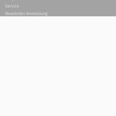
Service
Newsletter-Anmeldung
Alle News
Steuererklärung Online
Referenz
Über uns
Kontakt
Karriere
Häufige Fragen / FAQ
Kundenkonto
Kundenservice und Support
Vertrag widerrufen
Impressum
AGB