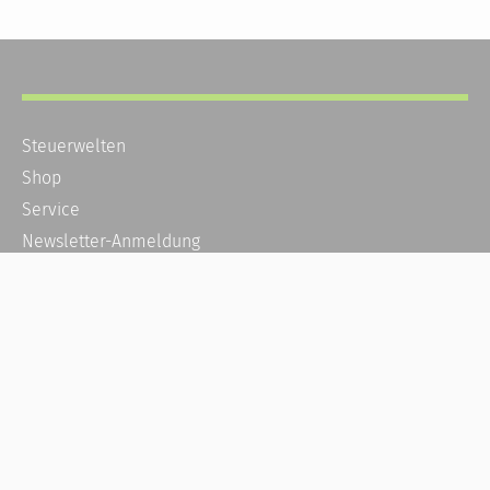
Steuerwelten
Shop
Service
Newsletter-Anmeldung
Alle News
Steuererklärung Online
Referenz
Über uns
Kontakt
Karriere
Häufige Fragen / FAQ