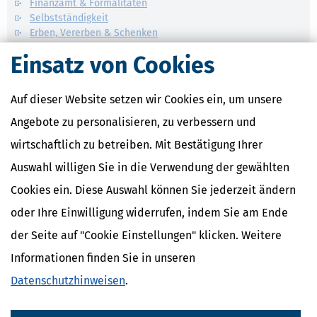
Finanzamt & Formalitäten
Selbstständigkeit
Erben, Vererben & Schenken
Einsatz von Cookies
Verwandte Lexikon-Begriffe
Kapitalertragsteuer Freibetrag -
Auf dieser Website setzen wir Cookies ein, um unsere
Definition und Erklärung
CO2-Steuer - Was ist das?
Angebote zu personalisieren, zu verbessern und
Kapitalertragsteuer - Definition und
wirtschaftlich zu betreiben. Mit Bestätigung Ihrer
Erklärung
NACHDiGAL
Auswahl willigen Sie in die Verwendung der gewählten
Kommission
Cookies ein. Diese Auswahl können Sie jederzeit ändern
oder Ihre Einwilligung widerrufen, indem Sie am Ende
der Seite auf "Cookie Einstellungen" klicken. Weitere
Informationen finden Sie in unseren
Datenschutzhinweisen
.