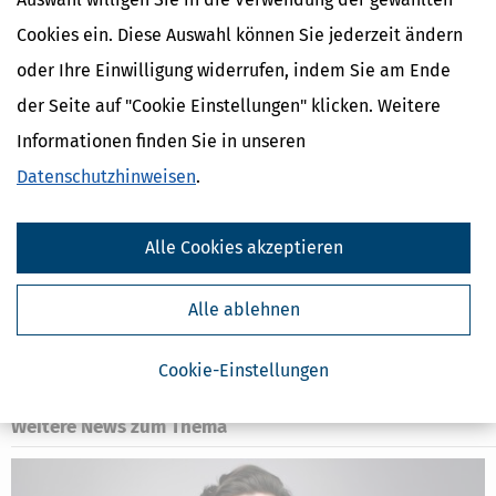
häusliches Arbeitszimmer
anfallen.
Cookies ein. Diese Auswahl können Sie jederzeit ändern
oder Ihre Einwilligung widerrufen, indem Sie am Ende
der Seite auf "Cookie Einstellungen" klicken. Weitere
Ähnliche Themen
Informationen finden Sie in unseren
Erben, Vererben & Schenken
Selbstständigkeit
Datenschutzhinweisen
.
Finanzamt & Formalitäten
Verwandte Lexikon-Begriffe
Alle Cookies akzeptieren
Arbeitnehmer
Arbeitsmittel
Alle ablehnen
Ausland
Arbeitszimmer
Cookie-Einstellungen
Auswärtstätigkeit
Weitere News zum Thema