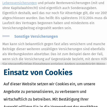
Lebensversicherungen
und private Rentenversicherungen (mit und
ohne Kapitalwahlrecht) sind eigentlich auch Sonderausgaben.
Eigentlich deshalb, weil das nur noch für Altverträge gilt, die vor 200
abgeschlossen wurden. Das heißt: Bis spätestens 31.12.2004 muss di
Laufzeit des Vertrages begonnen haben und mindestens ein
Versicherungsbeitrag eingezahlt worden sein.
Sonstige Versicherungen
Man kann sich bekanntlich gegen fast alles versichern und manche
Beiträge dieser weiteren unzähligen Versicherungen sind ebenfalls
als Werbungskosten absetzbar. Das ist zum Beispiel dann der Fall,
wenn sich die Versicherung auf Gegenstände bezieht, mit deren Hilf
Sie steuerpflichtige Einnahmen erzielen. Anders ausgedrückt: Wenn
Sachen versichert sind, die Sie für Ihren Beruf brauchen, ist die
Einsatz von Cookies
Wahrscheinlichkeit hoch, dass Sie die Versicherungsbeiträge in der
Steuererklärung bei den Werbungskosten angeben dürfen.
Auf dieser Website setzen wir Cookies ein, um unsere
Dazu gehören zum Beispiel Beiträge für eine Versicherung gegen
Angebote zu personalisieren, zu verbessern und
Diebstahl und Beschädigung von Arbeitsmitteln, Beiträge für eine
Reisegepäckversicherung (die auf das Risiko bei Auswärtstätigkeite
wirtschaftlich zu betreiben. Mit Bestätigung Ihrer
beschränkt ist) oder Beiträge für eine Hausrat- und
Auswahl willigen Sie in die Verwendung der gewählten
Gebäudeversicherungen, die anteilig auf ein steuerlich anerkanntes