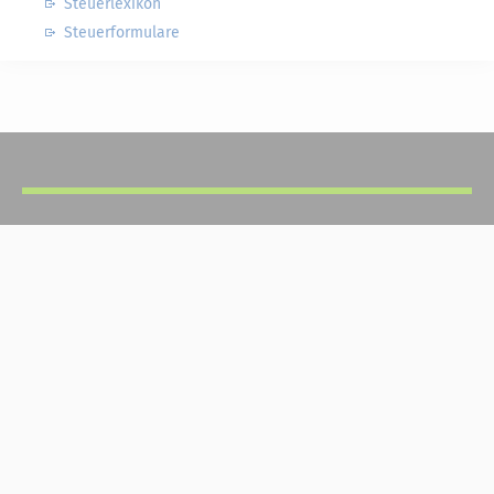
Steuerlexikon
Steuerformulare
Steuerwelten
Shop
Service
Newsletter-Anmeldung
Alle News
Steuererklärung Online
Referenz
Über uns