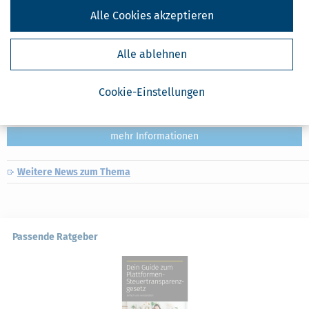
Alle Cookies akzeptieren
Steuererklärung für 2025: Abgabefrist endet am 31. Juli!
Alle ablehnen
[
13.07.2026, 06:11 Uhr
]
Die Abgabefrist für die Steuererklärung
endet am 31. Juli. Eine automatische Fristverlängerung wie in den
Pandemie-Jahren gibt es nur noch für Steuererklärungen, die über
Cookie-Einstellungen
Steuerberater oder Lohnsteuerhilfevereine beim Finanzamt
eingereicht werden. Die
mehr
Weitere News zum Thema
Passende Ratgeber