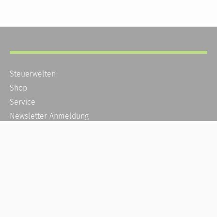
Steuerwelten
Shop
Service
Newsletter-Anmeldung
Alle News
Steuererklärung Online
Referenz
Über uns
Kontakt
Karriere