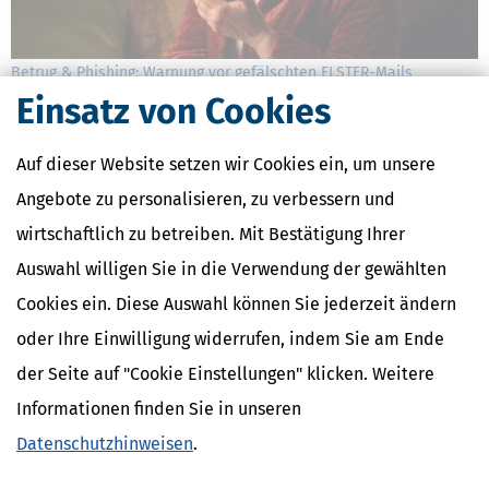
Betrug & Phishing: Warnung vor gefälschten ELSTER-Mails
Einsatz von Cookies
[
14.07.2026, 15:04 Uhr
]
Die Finanzämter warnen vor gefälschten
ELSTER-Mails und Finanzamt-Mails. Die Nachrichten wirken
offiziell, kündigen eine Außenprüfung an, locken oft mit
Auf dieser Website setzen wir Cookies ein, um unsere
angeblichen Steuererstattungen oder drohen mit vermeintlichen
Angebote zu personalisieren, zu verbessern und
Problemen, um an Zugangsdaten, Kontoinformationen
mehr
wirtschaftlich zu betreiben. Mit Bestätigung Ihrer
Auswahl willigen Sie in die Verwendung der gewählten
Cookies ein. Diese Auswahl können Sie jederzeit ändern
oder Ihre Einwilligung widerrufen, indem Sie am Ende
der Seite auf "Cookie Einstellungen" klicken. Weitere
Informationen finden Sie in unseren
Datenschutzhinweisen
.