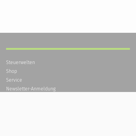
Steuerwelten
Shop
Service
Newsletter-Anmeldung
Alle News
Steuererklärung Online
Referenz
Über uns