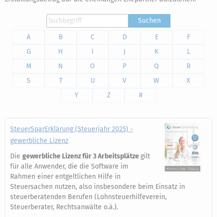
Suchen
A
B
C
D
E
F
G
H
I
J
K
L
M
N
O
P
Q
R
S
T
U
V
W
X
Y
Z
#
SteuerSparErklärung (Steuerjahr 2025) -
gewerbliche Lizenz
Die
gewerbliche Lizenz für 3 Arbeitsplätze
gilt
für alle Anwender, die die Software im
Rahmen einer entgeltlichen Hilfe in
Steuersachen nutzen, also insbesondere beim Einsatz in
steuerberatenden Berufen (Lohnsteuerhilfeverein,
Steuerberater, Rechtsanwälte o.ä.).