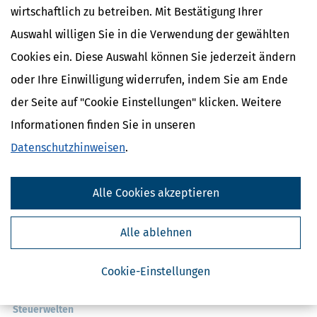
wirtschaftlich zu betreiben. Mit Bestätigung Ihrer
Auswahl willigen Sie in die Verwendung der gewählten
Cookies ein. Diese Auswahl können Sie jederzeit ändern
oder Ihre Einwilligung widerrufen, indem Sie am Ende
der Seite auf "Cookie Einstellungen" klicken. Weitere
Informationen finden Sie in unseren
Kostenlose Steuertipps & News
Datenschutzhinweisen
.
Absenden
Steuertipps
Alle Cookies akzeptieren
Steuertipps Selbstständige
Geldtipps
Alle ablehnen
Ja, ich möchte die kostenlosen Newsletter
von Steuertipps abonnieren. Die
Datenschutzhinweise
habe ich gelesen.
Meine Einwilligung kann ich jederzeit durch
Abbestellung des Newsletters widerrufen.
Cookie-Einstellungen
Steuerwelten