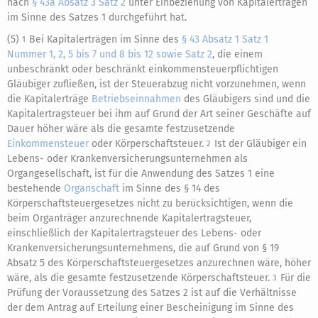
nach
§ 43a Absatz 3 Satz 2
unter Einbeziehung von Kapitalerträgen
im Sinne des Satzes 1 durchgeführt hat.
(5)
Bei Kapitalerträgen im Sinne des
§ 43 Absatz 1 Satz 1
1
Nummer 1, 2, 5 bis 7 und 8 bis 12 sowie Satz 2
, die einem
unbeschränkt oder beschränkt einkommensteuerpflichtigen
Gläubiger zufließen, ist der Steuerabzug nicht vorzunehmen, wenn
die Kapitalerträge
Betriebseinnahmen
des Gläubigers sind und die
Kapitalertragsteuer bei ihm auf Grund der Art seiner Geschäfte auf
Dauer höher wäre als die gesamte festzusetzende
Einkommensteuer
oder Körperschaftsteuer.
Ist der Gläubiger ein
2
Lebens- oder Krankenversicherungsunternehmen als
Organgesellschaft, ist für die Anwendung des Satzes 1 eine
bestehende
Organschaft
im Sinne des § 14 des
Körperschaftsteuergesetzes nicht zu berücksichtigen, wenn die
beim Organträger anzurechnende Kapitalertragsteuer,
einschließlich der Kapitalertragsteuer des Lebens- oder
Krankenversicherungsunternehmens, die auf Grund von § 19
Absatz 5 des Körperschaftsteuergesetzes anzurechnen wäre, höher
wäre, als die gesamte festzusetzende Körperschaftsteuer.
Für die
3
Prüfung der Voraussetzung des Satzes 2 ist auf die Verhältnisse
der dem Antrag auf Erteilung einer Bescheinigung im Sinne des