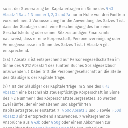
so ist der Steuerabzug bei Kapitalerträgen im Sinne des
§ 43
Absatz 1 Satz 1 Nummer 1, 2, 3 und 7a
nur in Höhe von drei Fünfteln
vorzunehmen.
Voraussetzung für die Anwendung des Satzes 1 ist,
2
dass der Gläubiger durch eine Bescheinigung des für seine
Geschäftsleitung oder seinen Sitz zuständigen Finanzamts
nachweist, dass er eine Körperschaft, Personenvereinigung oder
Vermögensmasse im Sinne des Satzes 1 ist.
Absatz 4 gilt
3
entsprechend.
(8a)
Absatz 8 ist entsprechend auf Personengesellschaften im
1
Sinne des § 212 Absatz 1 des Fünften Buches Sozialgesetzbuch
anzuwenden.
Dabei tritt die Personengesellschaft an die Stelle
2
des Gläubigers der Kapitalerträge.
(9)
Ist der Gläubiger der Kapitalerträge im Sinne des
§ 43
1
Absatz 1
eine beschränkt steuerpflichtige Körperschaft im Sinne
des § 2 Nummer 1 des Körperschaftsteuergesetzes, so werden
zwei Fünftel der einbehaltenen und abgeführten
Kapitalertragsteuer erstattet.
§ 50c Absatz 3
und
5
sowie
§ 50d
2
Absatz 3
sind entsprechend anzuwenden.
Weitergehende
3
Ansprüche aus
§ 43b
oder
§ 50g
oder einem Abkommen zur