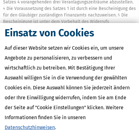
Satzes 4 vorangehenden drei Veranlagungszeiträume abzustellen.
Die Voraussetzung des Satzes 1 ist durch eine Bescheinigung des
4
für den Gläubiger zuständigen Finanzamts nachzuweisen.
Die
5
Bescheinigung ist unter dem Vorbehalt des Widerrufs
auszustellen.
Die Voraussetzung des Satzes 2 ist gegenüber dem
6
Einsatz von Cookies
für den Gläubiger zuständigen Finanzamt durch eine
Bescheinigung des für den Organträger zuständigen Finanzamts
nachzuweisen.
Auf dieser Website setzen wir Cookies ein, um unsere
(6)
Voraussetzung für die Abstandnahme vom Steuerabzug nach
Angebote zu personalisieren, zu verbessern und
1
den Absätzen 1, 4 und 5 bei Kapitalerträgen im Sinne des
§ 43
wirtschaftlich zu betreiben. Mit Bestätigung Ihrer
Absatz 1 Satz 1 Nummer 6, 7 und 8 bis 12 sowie Satz 2
ist, dass die
Teilschuldverschreibungen, die Anteile an der
Auswahl willigen Sie in die Verwendung der gewählten
Sammelschuldbuchforderung, die Wertrechte, die
Einlagen
und
Cookies ein. Diese Auswahl können Sie jederzeit ändern
Guthaben oder sonstigen Wirtschaftsgüter im Zeitpunkt des
Zufließens der
Einnahmen
unter dem Namen des Gläubigers der
oder Ihre Einwilligung widerrufen, indem Sie am Ende
Kapitalerträge bei der die Kapitalerträge auszahlenden Stelle
der Seite auf "Cookie Einstellungen" klicken. Weitere
verwahrt oder verwaltet werden.
Ist dies nicht der Fall, ist die
2
Bescheinigung nach
§ 45a Absatz 2
durch einen entsprechenden
Informationen finden Sie in unseren
Hinweis zu kennzeichnen.
Wird bei einem inländischen Kredit-
3
Datenschutzhinweisen
.
oder Finanzdienstleistungsinstitut oder bei einem inländischen
Wertpapierinstitut im Sinne des
§ 43 Absatz 1 Satz 1 Nummer 7