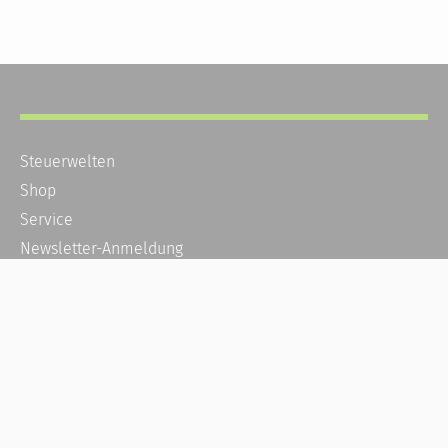
Steuerwelten
Shop
Service
Newsletter-Anmeldung
Alle News
Steuererklärung Online
Referenz
Über uns
Kontakt
Karriere