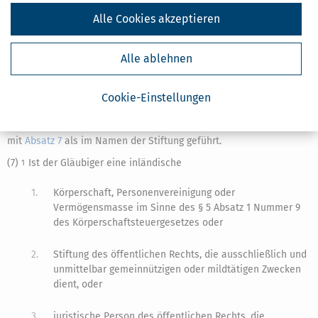
Buchstabe b
ein
Konto
oder Depot für eine gemäß § 5 Absatz 1
Alle Cookies akzeptieren
Nummer 9 des Körperschaftsteuergesetzes befreite
Stiftung
im
Sinne des § 1 Absatz 1 Nummer 5 des Körperschaftsteuergesetzes
auf den Namen eines anderen Berechtigten geführt und ist das
Alle ablehnen
Konto oder Depot durch einen Zusatz zur Bezeichnung eindeutig
sowohl vom übrigen Vermögen des anderen Berechtigten zu
unterscheiden als auch steuerlich der Stiftung zuzuordnen, so gilt
Cookie-Einstellungen
es für die Anwendung des Absatzes 4, des Absatzes 7, des
Absatzes 10 Satz 1 Nummer 3 und des
§ 44b Absatz 6
in Verbindung
mit
Absatz 7
als im Namen der Stiftung geführt.
(7)
Ist der Gläubiger eine inländische
1
1.
Körperschaft, Personenvereinigung oder
Vermögensmasse im Sinne des § 5 Absatz 1 Nummer 9
des Körperschaftsteuergesetzes oder
2.
Stiftung des öffentlichen Rechts, die ausschließlich und
unmittelbar gemeinnützigen oder mildtätigen Zwecken
dient, oder
3.
juristische Person des öffentlichen Rechts, die