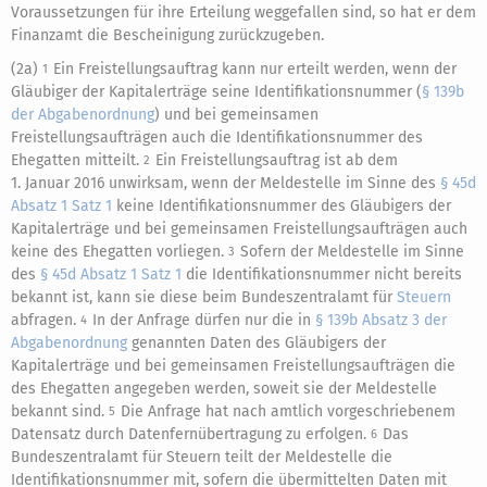
Voraussetzungen für ihre Erteilung weggefallen sind, so hat er dem
Finanzamt die Bescheinigung zurückzugeben.
(2a)
Ein Freistellungsauftrag kann nur erteilt werden, wenn der
1
Gläubiger der Kapitalerträge seine Identifikationsnummer (
§ 139b
der Abgabenordnung
) und bei gemeinsamen
Freistellungsaufträgen auch die Identifikationsnummer des
Ehegatten mitteilt.
Ein Freistellungsauftrag ist ab dem
2
1. Januar 2016 unwirksam, wenn der Meldestelle im Sinne des
§ 45d
Absatz 1 Satz 1
keine Identifikationsnummer des Gläubigers der
Kapitalerträge und bei gemeinsamen Freistellungsaufträgen auch
keine des Ehegatten vorliegen.
Sofern der Meldestelle im Sinne
3
des
§ 45d Absatz 1 Satz 1
die Identifikationsnummer nicht bereits
bekannt ist, kann sie diese beim Bundeszentralamt für
Steuern
abfragen.
In der Anfrage dürfen nur die in
§ 139b Absatz 3 der
4
Abgabenordnung
genannten Daten des Gläubigers der
Kapitalerträge und bei gemeinsamen Freistellungsaufträgen die
des Ehegatten angegeben werden, soweit sie der Meldestelle
bekannt sind.
Die Anfrage hat nach amtlich vorgeschriebenem
5
Datensatz durch Datenfernübertragung zu erfolgen.
Das
6
Bundeszentralamt für Steuern teilt der Meldestelle die
Identifikationsnummer mit, sofern die übermittelten Daten mit