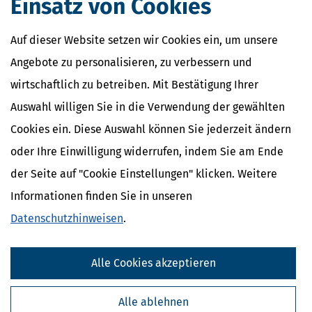
Einsatz von Cookies
mehr
Auf dieser Website setzen wir Cookies ein, um unsere
Angebote zu personalisieren, zu verbessern und
wirtschaftlich zu betreiben. Mit Bestätigung Ihrer
Auswahl willigen Sie in die Verwendung der gewählten
Cookies ein. Diese Auswahl können Sie jederzeit ändern
oder Ihre Einwilligung widerrufen, indem Sie am Ende
der Seite auf "Cookie Einstellungen" klicken. Weitere
Informationen finden Sie in unseren
Steuererklärung für 2025: Abgabefrist endet am 31. Juli!
Datenschutzhinweisen
.
[
13.07.2026, 06:11 Uhr
]
Die Abgabefrist für die Steuererklärung
endet am 31. Juli. Eine automatische Fristverlängerung wie in den
Pandemie-Jahren gibt es nur noch für Steuererklärungen, die über
Alle Cookies akzeptieren
Steuerberater oder Lohnsteuerhilfevereine beim Finanzamt
eingereicht werden. Die
Alle ablehnen
mehr