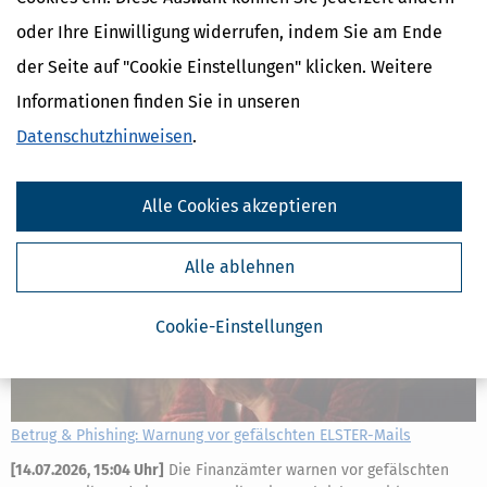
Verstorbenen gehen mit dem Tod automatisch auf die Erben über.
oder Ihre Einwilligung widerrufen, indem Sie am Ende
Diese Gesamtrechtsnachfolge bedeutet, dass man als Erbe die
Steuererklärung für das Todesjahr und eventuelle Vorjahre
der Seite auf "Cookie Einstellungen" klicken. Weitere
abgeben muss, falls der Verstorbene dazu
Informationen finden Sie in unseren
mehr
Datenschutzhinweisen
.
Alle Cookies akzeptieren
Alle ablehnen
Cookie-Einstellungen
Betrug & Phishing: Warnung vor gefälschten ELSTER-Mails
[
14.07.2026, 15:04 Uhr
]
Die Finanzämter warnen vor gefälschten