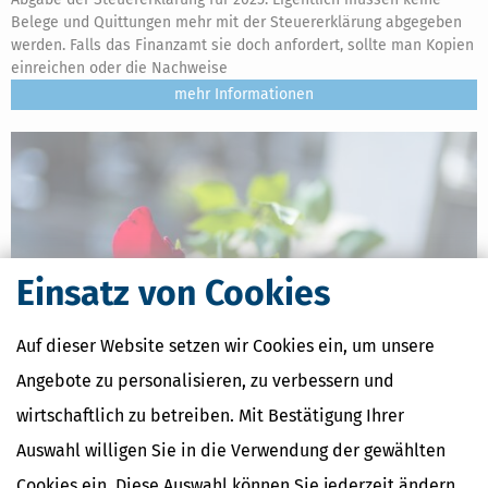
Belege und Quittungen mehr mit der Steuererklärung abgegeben
werden. Falls das Finanzamt sie doch anfordert, sollte man Kopien
einreichen oder die Nachweise
mehr
Einsatz von Cookies
Auf dieser Website setzen wir Cookies ein, um unsere
Angebote zu personalisieren, zu verbessern und
wirtschaftlich zu betreiben. Mit Bestätigung Ihrer
Steuererklärung für Verstorbene: Alles Wichtige für Erben, Fristen
& Tipps
Auswahl willigen Sie in die Verwendung der gewählten
[
24.07.2026, 06:44 Uhr
]
Die steuerlichen Pflichten eines
Cookies ein. Diese Auswahl können Sie jederzeit ändern