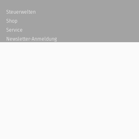
Steuerwelten
Shop
Service
Newsletter-Anmeldung
Alle News
Steuererklärung Online
Referenz
Über uns
Kontakt
Karriere
Häufige Fragen / FAQ
Kundenkonto
Kundenservice und Support
Vertrag widerrufen