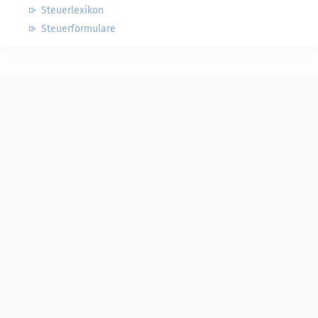
Steuerlexikon
Steuerformulare
Steuerwelten
Shop
Service
Newsletter-Anmeldung
Alle News
Steuererklärung Online
Referenz
Über uns