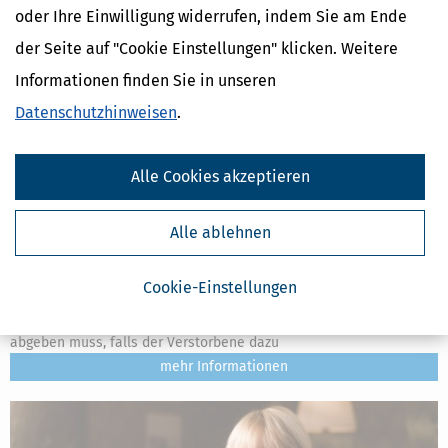
oder Ihre Einwilligung widerrufen, indem Sie am Ende
der Seite auf "Cookie Einstellungen" klicken. Weitere
Informationen finden Sie in unseren
Datenschutzhinweisen
.
Alle Cookies akzeptieren
Steuererklärung für Verstorbene: Alles Wichtige für Erben, Fristen
& Tipps
Alle ablehnen
[
24.07.2026, 06:44 Uhr
]
Die steuerlichen Pflichten eines
Verstorbenen gehen mit dem Tod automatisch auf die Erben über.
Cookie-Einstellungen
Diese Gesamtrechtsnachfolge bedeutet, dass man als Erbe die
Steuererklärung für das Todesjahr und eventuelle Vorjahre
abgeben muss, falls der Verstorbene dazu
mehr