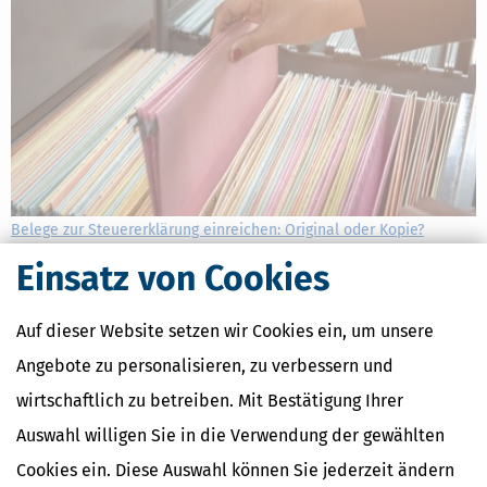
Belege zur Steuererklärung einreichen: Original oder Kopie?
[
28.07.2026, 13:39 Uhr
]
In wenigen Tagen endet die Frist für die
Einsatz von Cookies
Abgabe der Steuererklärung für 2025. Eigentlich müssen keine
Belege und Quittungen mehr mit der Steuererklärung abgegeben
Auf dieser Website setzen wir Cookies ein, um unsere
werden. Falls das Finanzamt sie doch anfordert, sollte man Kopien
einreichen oder die Nachweise
Angebote zu personalisieren, zu verbessern und
mehr
wirtschaftlich zu betreiben. Mit Bestätigung Ihrer
Auswahl willigen Sie in die Verwendung der gewählten
Cookies ein. Diese Auswahl können Sie jederzeit ändern