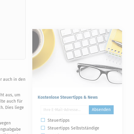
ar auch in den
cht aus, um
Kostenlose Steuertipps & News
lte auch für
. Dies liege
Absenden
Steuertipps
 wegen
Steuertipps Selbstständige
zungsabgabe