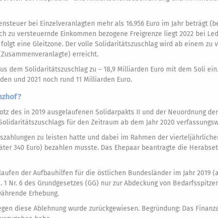
nsteuer bei Einzelveranlagten mehr als 16.956 Euro im Jahr beträgt (b
ich zu versteuernde Einkommen bezogene Freigrenze liegt 2022 bei Led
folgt eine Gleitzone. Der volle Solidaritätszuschlag wird ab einem zu
 (Zusammenveranlagte) erreicht.
 dem Solidaritätszuschlag zu – 18,9 Milliarden Euro mit dem Soli ein.
rden und 2021 noch rund 11 Milliarden Euro.
nzhof?
 trotz des in 2019 ausgelaufenen Solidarpakts II und der Neuordnung de
olidaritätszuschlags für den Zeitraum ab dem Jahr 2020 verfassungswi
szahlungen zu leisten hatte und dabei im Rahmen der vierteljährliche
päter 340 Euro) bezahlen musste. Das Ehepaar beantragte die Herabse
laufen der Aufbauhilfen für die östlichen Bundesländer im Jahr 2019 (
s. 1 Nr. 6 des Grundgesetzes (GG) nur zur Abdeckung von Bedarfsspitz
währende Erhebung.
egen diese Ablehnung wurde zurückgewiesen. Begründung: Das Finanza