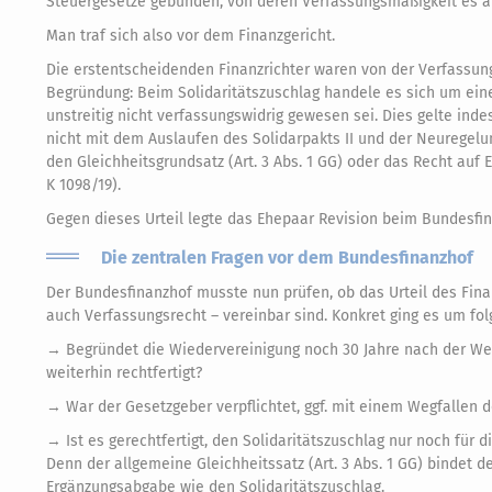
Steuergesetze gebunden, von deren Verfassungsmäßigkeit es 
Man traf sich also vor dem Finanzgericht.
Die erstentscheidenden Finanzrichter waren von der Verfassung
Begründung: Beim Solidaritätszuschlag handele es sich um eine 
unstreitig nicht verfassungswidrig gewesen sei. Dies gelte ind
nicht mit dem Auslaufen des Solidarpakts II und der Neuregelu
den Gleichheitsgrundsatz (Art. 3 Abs. 1 GG) oder das Recht auf E
K 1098/19).
Gegen dieses Urteil legte das Ehepaar Revision beim Bundesfin
Die zentralen Fragen vor dem Bundesfinanzhof
Der Bundesfinanzhof musste nun prüfen, ob das Urteil des Fin
auch Verfassungsrecht – vereinbar sind. Konkret ging es um fo
→ Begründet die Wiedervereinigung noch 30 Jahre nach der Wen
weiterhin rechtfertigt?
→ War der Gesetzgeber verpflichtet, ggf. mit einem Wegfallen 
→ Ist es gerechtfertigt, den Solidaritätszuschlag nur noch fü
Denn der allgemeine Gleichheitssatz (Art. 3 Abs. 1 GG) bindet d
Ergänzungsabgabe wie den Solidaritätszuschlag.