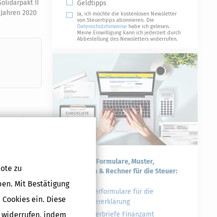
olidarpakt II
Geldtipps
 Jahren 2020
Ja, ich möchte die kostenlosen Newsletter
von Steuertipps abonnieren. Die
Datenschutzhinweise
habe ich gelesen.
Meine Einwilligung kann ich jederzeit durch
Abbestellung des Newsletters widerrufen.
gegen die
Praktische Formulare, Muster,
ote zu
Checklisten & Rechner für die Steuer:
 nur mit dem
ben. Mit Bestätigung
st- und
Steuerformulare für die
ierung der
 Cookies ein. Diese
Steuererklärung
g widerrufen, indem
Musterbriefe Finanzamt