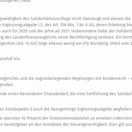
auszugehen habe.
swidrigkeit des Solidaritätszuschlags nicht überzeugt und wiesen die 
Ergänzungsabgabe i.S. des Art. 106 Abs. 1 Nr. 6 GG, deren Erhebung bi
es auch für 2020 und die Jahre ab 2021. Insbesondere habe der Solidari
ng des Länderfinanzausgleichs seine Rechtfertigung verloren. Ein Vers
igentum (Art. 14 GG) liege ebenso wenig vor (FG Nürnberg, Urteil vom 29
anzhof ein.
anzgerichts und die zugrundeliegenden Regelungen mit Bundesrecht – 
lgendes:
de einen besonderen Finanzbedarf, die eine Fortführung des Solidari
des Solidarpakts II auch die dazugehörige Ergänzungsabgabe wegfallen
r die obersten 10 Prozent der Einkommensbezieher zu erheben (»Reichen
en Gesetzgeber an den Grundsatz der Steuergerechtigkeit. Dies gilt auc