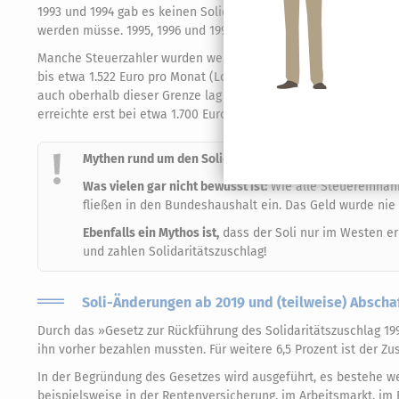
1993 und 1994 gab es keinen Solidaritätszuschlag. 1995 wurde e
werden müsse. 1995, 1996 und 1997 waren wieder 7,5% fällig, ab 
Manche Steuerzahler wurden weniger belastet, denn es gab ein
bis etwa 1.522 Euro pro Monat (Lohnsteuerklasse I) bzw. 2.878 
auch oberhalb dieser Grenze lag der durchschnittliche Solidar
erreichte erst bei etwa 1.700 Euro pro Monat (Lohnsteuerklasse 
Mythen rund um den Solidaritätszuschlag
Was vielen gar nicht bewusst ist:
Wie alle Steuereinnah
fließen in den Bundeshaushalt ein. Das Geld wurde nie e
Ebenfalls ein Mythos ist,
dass der Soli nur im Westen er
und zahlen Solidaritätszuschlag!
Soli-Änderungen ab 2019 und (teilweise) Abschaf
Durch das »Gesetz zur Rückführung des Solidaritätszuschlag 1995
ihn vorher bezahlen mussten. Für weitere 6,5 Prozent ist der Zu
In der Begründung des Gesetzes wird ausgeführt, es bestehe w
beispielsweise in der Rentenversicherung, im Arbeitsmarkt, im