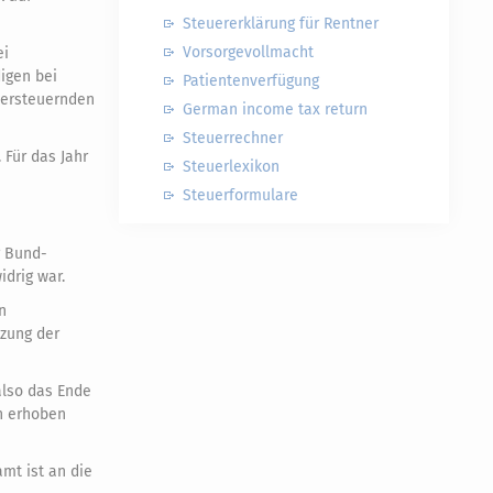
Steuererklärung für Rentner
Vorsorgevollmacht
ei
igen bei
Patientenverfügung
 versteuernden
German income tax return
Steuerrechner
 Für das Jahr
Steuerlexikon
Steuerformulare
r Bund-
drig war.
n
tzung der
also das Ende
en erhoben
mt ist an die