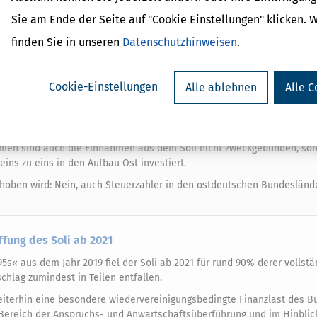
r wieder eingeführt mit der Begründung, dass die Deutsche Einheit fina
Sie am Ende der Seite auf "Cookie Einstellungen" klicken. 
1998 zahlten die meistens Soli-Pflichtigen 5,5%.
finden Sie in unseren
Datenschutzhinweisen
.
e Freigrenze mit Gleitzone (auch Milderungszone genannt): Für Brut
Euro pro Monat (Lohnsteuerklasse III) wurde kein Solidaritätszuschlag 
itätszuschlagssatz zunächst unter 5,5% (bezogen auf den Steuerbetrag)
Cookie-Einstellungen
Alle ablehnen
Alle C
I) bzw. 3.200 Euro pro Monat (Lohnsteuerklasse III) den Höchstsatz.
men sind auch die Einnahmen aus dem Soli nicht zweckgebunden, so
ins zu eins in den Aufbau Ost investiert.
hoben wird: Nein, auch Steuerzahler in den ostdeutschen Bundesländ
fung des Soli ab 2021
s« aus dem Jahr 2019 fiel der Soli ab 2021 für rund 90% derer vollstä
schlag zumindest in Teilen entfallen.
eiterhin eine besondere wiedervereinigungsbedingte Finanzlast des B
 Bereich der Anspruchs- und Anwartschaftsüberführung und im Hinblic