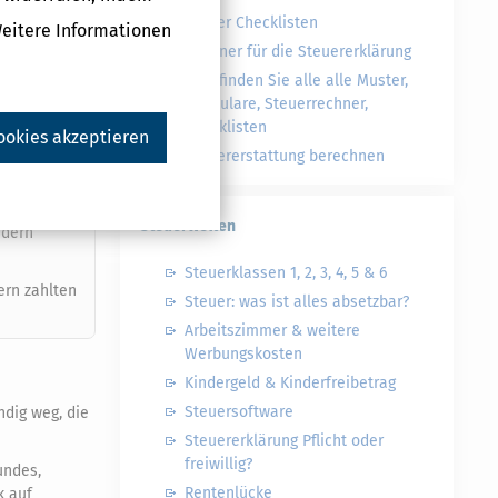
nziert
Steuer Checklisten
Weitere Informationen
Rechner für die Steuererklärung
toeinkommen
Hier finden Sie alle alle Muster,
erhoben. Aber
Formulare, Steuerrechner,
 und
Checklisten
ookies akzeptieren
Steuererstattung berechnen
Steuerwelten
ndern
Steuerklassen 1, 2, 3, 4, 5 & 6
ern zahlten
Steuer: was ist alles absetzbar?
Arbeitszimmer & weitere
Werbungskosten
Kindergeld & Kinderfreibetrag
Steuersoftware
ndig weg, die
Steuererklärung Pflicht oder
freiwillig?
undes,
Rentenlücke
k auf