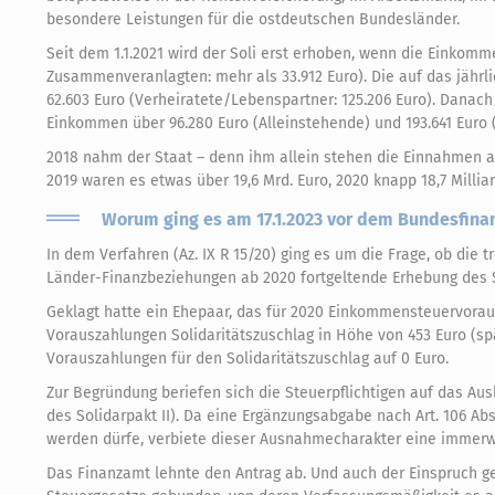
besondere Leistungen für die ostdeutschen Bundesländer.
Seit dem 1.1.2021 wird der Soli erst erhoben, wenn die Einkomme
Zusammenveranlagten: mehr als 33.912 Euro). Die auf das jährl
62.603 Euro (Verheiratete/Lebenspartner: 125.206 Euro). Danach 
Einkommen über 96.280 Euro (Alleinstehende) und 193.641 Euro
2018 nahm der Staat – denn ihm allein stehen die Einnahmen aus
2019 waren es etwas über 19,6 Mrd. Euro, 2020 knapp 18,7 Millia
Worum ging es am 17.1.2023 vor dem Bundesfina
In dem Verfahren (Az. IX R 15/20) ging es um die Frage, ob die
Länder-Finanzbeziehungen ab 2020 fortgeltende Erhebung des S
Geklagt hatte ein Ehepaar, das für 2020 Einkommensteuervorau
Vorauszahlungen Solidaritätszuschlag in Höhe von 453 Euro (s
Vorauszahlungen für den Solidaritätszuschlag auf 0 Euro.
Zur Begründung beriefen sich die Steuerpflichtigen auf das Aus
des Solidarpakt II). Da eine Ergänzungsabgabe nach Art. 106 Ab
werden dürfe, verbiete dieser Ausnahmecharakter eine immer
Das Finanzamt lehnte den Antrag ab. Und auch der Einspruch g