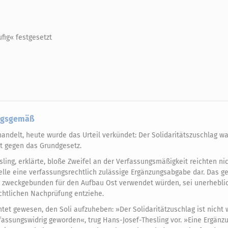
fig« festgesetzt
ungsgemäß
handelt, heute wurde das Urteil verkündet: Der Solidaritätszuschlag w
t gegen das Grundgesetz.
ling, erklärte, bloße Zweifel an der Verfassungsmäßigkeit reichten ni
lle eine verfassungsrechtlich zulässige Ergänzungsabgabe dar. Das ge
 zweckgebunden für den Aufbau Ost verwendet würden, sei unerheblich
ichtlichen Nachprüfung entziehe.
htet gewesen, den Soli aufzuheben: »Der Solidaritätzuschlag ist nicht
fassungswidrig geworden«, trug Hans-Josef-Thesling vor. »Eine Ergän