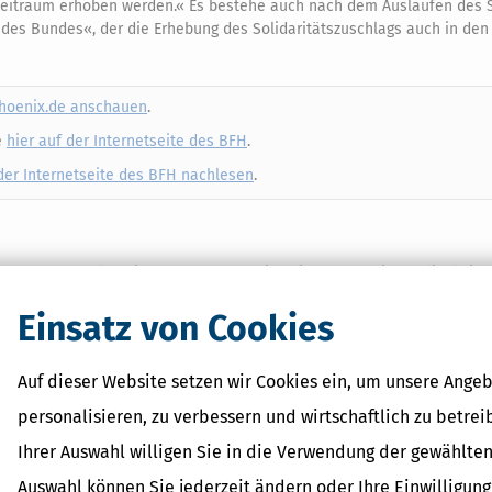
 Zeitraum erhoben werden.« Es bestehe auch nach dem Auslaufen des S
 des Bundes«, der die Erhebung des Solidaritätszuschlags auch in den
phoenix.de anschauen
.
e
hier auf der Internetseite des BFH
.
 der Internetseite des BFH nachlesen
.
n heute zurückgewiesen hat, haben diese jetzt noch die Möglichkeit, 
ungsgericht einzulegen.
Einsatz von Cookies
rd und wir wieder über den Soli berichten können!
Auf dieser Website setzen wir Cookies ein, um unsere Angeb
rug damals bis 30.6.1992 7,5%. Begründet wurde seine Einführung nicht
personalisieren, zu verbessern und wirtschaftlich zu betrei
nderungen in der Weltlage (Entwicklungen im Mittleren Osten, in Südo
ublik Deutschland verstärkt in die Pflicht nehmen, müssen zur Finanz
Ihrer Auswahl willigen Sie in die Verwendung der gewählten
bessert werden. (
Quelle
)
Auswahl können Sie jederzeit ändern oder Ihre Einwilligun