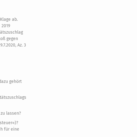
Klage ab.
s 2019
tätszuschlag
toß gegen
.7.2020, Az. 3
dazu gehört
tätszuschlags
 zu lassen?
steuer«)?
h für eine