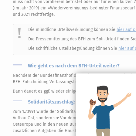
muss nicht von vornherein befristet oder nur für einen kurzen
(im Jahr 2019) ein »Wiedervereinigungs-bedingter Finanzbedarf
und 2021 rechtfertige.
Die mündliche Urteilsverkündung können Sie
hier auf 
Die Pressemitteilung des BFH zum Soli-Urteil finden Si
Die schriftliche Urteilsbegründung können Sie
hier auf
Wie geht es nach dem BFH-Urteil weiter?
Nachdem der Bundesfinanzhof die Revision der Steuerpflichtige
BFH-Entscheidung Verfassungsbeschwerde beim Bundesverfass
Dann dauert es ggf. wieder einige Zeit, bis dort entschieden wi
Solidaritätszuschlag: Einführung und Höhe
Zum 1.7.1991 wurde der Solidaritätszuschlag eingeführt und bet
Aufbau Ost, sondern so: Vor dem Hintergrund der jüngsten Verä
Osteuropa und in den neuen Bundesländern), die die Bundesrep
zusätzlichen Aufgaben die Haushaltseinnahmen des Bundes ver