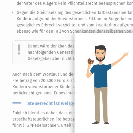
der Vater des Klägers kein Pflichtteilsrecht beanspruchen ko
Gegen die Gleichsetzung des gesetzlichen Tatbestandsmerkma
Kinder« aufgrund der Vorversterbens-Fiktion im Bürgerliche
gesetzliches Erbrecht verzichtet und somit weiterhin aufgrun
ebenso wie für den Fall von Schenkungen der Freibetrag von 
Damit wäre denkbar, dass der Freibetrag von 400.000 E
nachfolgenden Generation wegen der Vorversterbens-F
Gesetzgeber aber nicht beabsichtigt.
Auch nach dem Wortlaut und dem Sinn und Zweck der Regelung g
Freibetrag von 200.000 Euro zur Verfügung steht: Nach dem Wor
Kindern vorverstorbener Kinder zu. Der Wortlaut beinhaltet ebe
berücksichtigen sind. Er beschränkt sich damit nur auf tatsächl
Steuerrecht ist weitgehend autark gegenüber Ziv
Folglich bleibt es dabei, dass die durch einen Erbverzicht aus
erbschaftsteuerlichen Freibetrag in Höhe von 400.000 Euro au
führt (FG Niedersachsen, Urteil vom 28.2.2022, Az. 3 K 176/21).