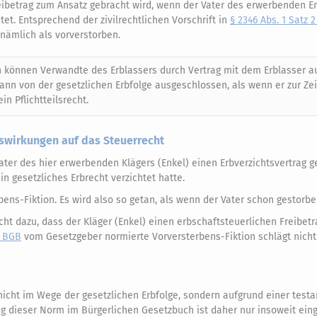
ibetrag zum Ansatz gebracht wird, wenn der Vater des erwerbenden E
et. Entsprechend der zivilrechtlichen Vorschrift in
§ 2346 Abs. 1 Satz 
t nämlich als vorverstorben.
 können Verwandte des Erblassers durch Vertrag mit dem Erblasser au
dann von der gesetzlichen Erbfolge ausgeschlossen, als wenn er zur Zei
in Pflichtteilsrecht.
uswirkungen auf das Steuerrecht
Vater des hier erwerbenden Klägers (Enkel) einen Erbverzichtsvertrag g
n gesetzliches Erbrecht verzichtet hatte.
bens-Fiktion. Es wird also so getan, als wenn der Vater schon gestorb
 nicht dazu, dass der Kläger (Enkel) einen erbschaftsteuerlichen Freibet
2 BGB
vom Gesetzgeber normierte Vorversterbens-Fiktion schlägt nicht
 nicht im Wege der gesetzlichen Erbfolge, sondern aufgrund einer tes
g dieser Norm im Bürgerlichen Gesetzbuch ist daher nur insoweit eing