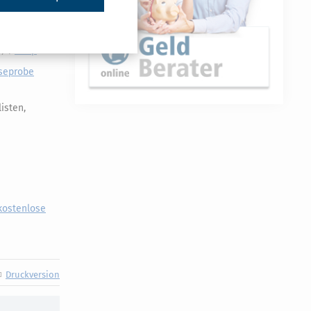
) |
Shop
seprobe
isten,
kostenlose
Druckversion