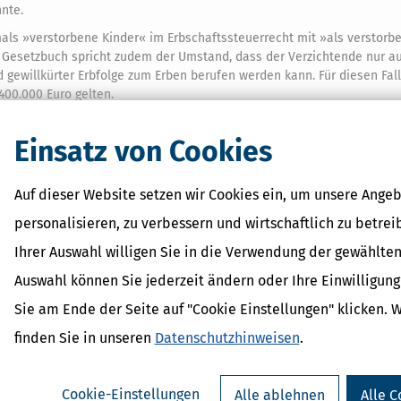
nnte.
ls »verstorbene Kinder« im Erbschaftssteuerrecht mit »als verstorb
n Gesetzbuch spricht zudem der Umstand, dass der Verzichtende nur au
d gewillkürter Erbfolge zum Erben berufen werden kann. Für diesen Fa
400.000 Euro gelten.
uro doppelt in Anspruch genommen werden könnte, falls er auch der
Einsatz von Cookies
iktion zugestanden werden würde. Eine solche Doppelbegünstigung ha
Auf dieser Website setzen wir Cookies ein, um unsere Angeb
personalisieren, zu verbessern und wirtschaftlich zu betrei
ing das Gericht hier davon aus, dass dem Enkel im vorliegenden Fall
tlaut im Erbschaftsteuergesetzes steht der Freibetrag in Höhe von 40
Ihrer Auswahl willigen Sie in die Verwendung der gewählten
n nicht den Zusatz, dass auch Kinder als vorversterbend geltender Kin
Auswahl können Sie jederzeit ändern oder Ihre Einwilligun
ich vorverstorbene Kinder eines Erblassers.
Sie am Ende der Seite auf "Cookie Einstellungen" klicken. 
ilrecht
finden Sie in unseren
Datenschutzhinweisen
.
gelöste Vorversterbens-Fiktion des
§ 2346 Abs. 1 Satz 2 BGB
nicht zu ei
fgrund der Regelung des
§ 16 Abs. 1 Nummer 2 des Erbschaftsteuergese
Cookie-Einstellungen
Alle ablehnen
Alle C