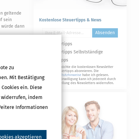
en geltende
f sein
Kostenlose Steuertipps & News
ll würde dann
Absenden
Steuertipps
Steuertipps Selbstständige
t der
Geldtipps
ote zu
Ja, ich möchte die kostenlosen Newsletter
von Steuertipps abonnieren. Die
Datenschutzhinweise
habe ich gelesen.
ben. Mit Bestätigung
 nur ein
Meine Einwilligung kann ich jederzeit durch
Abbestellung des Newsletters widerrufen.
0.000 Euro
 Cookies ein. Diese
der zu
g widerrufen, indem
Weitere Informationen
nem
tzes (ErbStG)
ookies akzeptieren