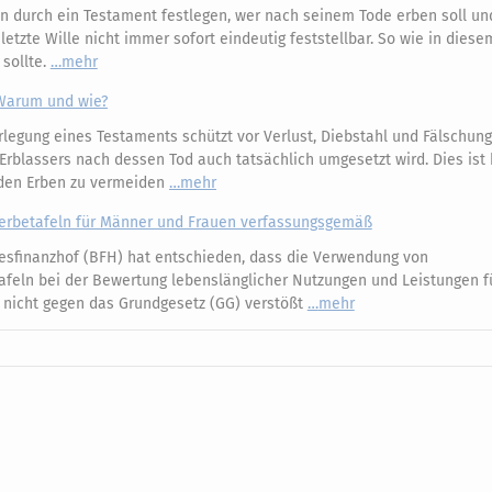
n durch ein Testament festlegen, wer nach seinem Tode erben soll und
etzte Wille nicht immer sofort eindeutig feststellbar. So wie in diesem
 sollte.
mehr
: Warum und wie?
legung eines Testaments schützt vor Verlust, Diebstahl und Fälschung 
s Erblassers nach dessen Tod auch tatsächlich umgesetzt wird. Dies is
r den Erben zu vermeiden
mehr
terbetafeln für Männer und Frauen verfassungsgemäß
sfinanzhof (BFH) hat entschieden, dass die Verwendung von
afeln bei der Bewertung lebenslänglicher Nutzungen und Leistungen f
 nicht gegen das Grundgesetz (GG) verstößt
mehr