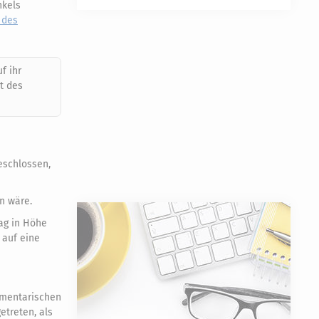
nkels
2 des
f ihr
t des
eschlossen,
en wäre.
rag in Höhe
 auf eine
tamentarischen
etreten, als