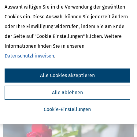
Auswahl willigen Sie in die Verwendung der gewählten
Cookies ein. Diese Auswahl können Sie jederzeit ändern
oder Ihre Einwilligung widerrufen, indem Sie am Ende
Vorsorgevollmacht und Patientenverfügung Ärzte können jetzt auf
der Seite auf "Cookie Einstellungen" klicken. Weitere
Vorsorgeregister zugreifen
Informationen finden Sie in unseren
[
22.04.2023, 06:55 Uhr
]
Eine Vorsorgevollmacht und eine
Datenschutzhinweisen
.
Patientenverfügung zu erstellen, ist mehr als sinnvoll. Genauso
wichtig ist aber auch, dass diese im Ernstfall zur Hand ist. Dafür
ist das Vorsorgeregister der Bundesnotarkammer der geeignete
Alle Cookies akzeptieren
Platz. Neu ist: Ärzte dürfen
mehr
Alle ablehnen
Cookie-Einstellungen