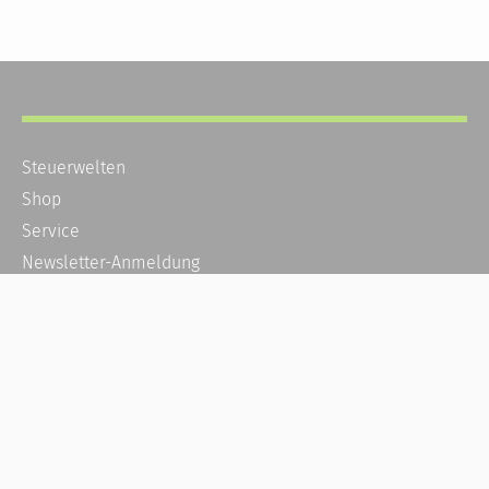
Steuerwelten
Shop
Service
Newsletter-Anmeldung
Alle News
Steuererklärung Online
Referenz
Über uns
Kontakt
Karriere