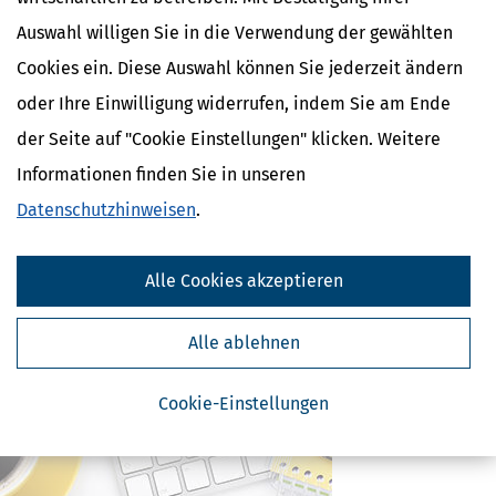
mehr
Auswahl willigen Sie in die Verwendung der gewählten
Cookies ein. Diese Auswahl können Sie jederzeit ändern
oder Ihre Einwilligung widerrufen, indem Sie am Ende
der Seite auf "Cookie Einstellungen" klicken. Weitere
Informationen finden Sie in unseren
Datenschutzhinweisen
.
Minderjährige Kinder: Kindergeld und Steuervorteile für Eltern
Die Geburt eines Kindes verändert das Leben der Eltern komplett
- auch in steuerlicher Hinsicht. Das Kindergeld ist der wichtigste
Alle Cookies akzeptieren
Bestandteil der steuerlichen Förderung bei minderjährigen
Kindern.
Alle ablehnen
mehr
Cookie-Einstellungen