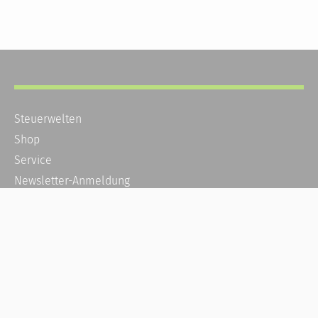
Steuerwelten
Shop
Service
Newsletter-Anmeldung
Alle News
Steuererklärung Online
Referenz
Über uns
Kontakt
Karriere