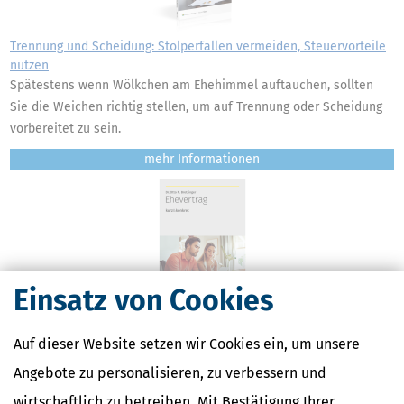
Trennung und Scheidung: Stolperfallen vermeiden, Steuervorteile
nutzen
Spätestens wenn Wölkchen am Ehehimmel auftauchen, sollten
Sie die Weichen richtig stellen, um auf Trennung oder Scheidung
vorbereitet zu sein.
mehr
Einsatz von Cookies
Ehevertrag kurz&konkret!
Die Ehe ist nicht nur eine Liebes-, sondern auch eine
Auf dieser Website setzen wir Cookies ein, um unsere
Rechtsbeziehung. Mit einem Ehevertrag können Paare ihre
Angebote zu personalisieren, zu verbessern und
rechtlichen Verhältnisse individuell gestalten – abgestimmt auf
ihre persönliche Lebenssituation.
wirtschaftlich zu betreiben. Mit Bestätigung Ihrer