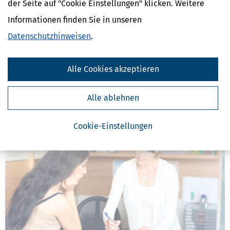
der Seite auf "Cookie Einstellungen" klicken. Weitere
Informationen finden Sie in unseren
Schwerbehindertenausweis: Antrag und Vergünstigungen
Datenschutzhinweisen
.
[
14.03.2026, 06:56 Uhr
]
Menschen mit einer geistigen oder
körperlichen Behinderung können einen
Alle Cookies akzeptieren
Schwerbehindertenausweis erhalten, wenn sie einen Grad der
Behinderung von 50 oder mehr haben. Der Ausweis soll helfen,
verschiedene Nachteile auszugleichen.
Alle ablehnen
mehr
Cookie-Einstellungen