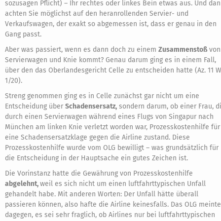
sozusagen Pflicht) – Ihr rechtes oder linkes Bein etwas aus. Und da
achten Sie möglichst auf den heranrollenden Servier- und
Verkaufswagen, der exakt so abgemessen ist, dass er genau in den
Gang passt.
Aber was passiert, wenn es dann doch zu einem
Zusammenstoß
von
Servierwagen und Knie kommt? Genau darum ging es in einem Fall,
über den das Oberlandesgericht Celle zu entscheiden hatte (Az. 11 
1/20).
Streng genommen ging es in Celle zunächst gar nicht um eine
Entscheidung über
Schadensersatz,
sondern darum, ob einer Frau, d
durch einen Servierwagen während eines Flugs von Singapur nach
München am linken Knie verletzt worden war, Prozesskostenhilfe für
eine Schadensersatzklage gegen die Airline zustand. Diese
Prozesskostenhilfe wurde vom OLG bewilligt – was grundsätzlich für
die Entscheidung in der Hauptsache ein gutes Zeichen ist.
Die Vorinstanz hatte die Gewährung von Prozesskostenhilfe
abgelehnt,
weil es sich nicht um einen luftfahrttypischen Unfall
gehandelt habe. Mit anderen Worten: Der Unfall hätte überall
passieren können, also hafte die Airline keinesfalls. Das OLG meinte
dagegen, es sei sehr fraglich, ob Airlines nur bei luftfahrttypischen