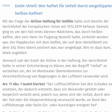
EuGH-Urteil: Wer haftet für Unfall durch umgekippte
heißen Kaffee?
Mit der Frage der
Airline-Haftung für Unfälle
hatte sich bereits der
Gerichtshof der Europäischen Union am 19.12.2019 befasst. Damals
ging es um den Fall eines kleinen Mädchens, das durch heißen
Kaffee, den sein Vater im Flugzeug bestellt hatte, verbrüht worden
war. Der Pappbecher mit dem Kaffee, der auf dem Abstellbrett vor
dem Sitz ihres Vaters postiert war, war umgekippt. Wie es dazu kam,
blieb ungeklärt.
Dennoch sah der EuGH die Airline in der Haftung. Der Gerichtshof
hatte in seiner Entscheidung zu klären, wie der Begriff "Unfall" zu
verstehen sei, der im Montrealer Übereinkommen zur
Vereinheitlichung von Regelungen in der Luftfahrt verwendet wird.
Art. 17 Abs. 1 lautet hierbei:
"Der Luftfrachtführer hat den Schaden z
ersetzen, der dadurch entsteht, dass ein Reisender getötet oder
körperlich verletzt wird, jedoch nur, wenn sich der Unfall, durch den
der Tod oder die Körperverletzung verursacht wurde, an Bord des
Luftfahrzeugs oder beim Ein- oder Aussteigen ereignet hat".