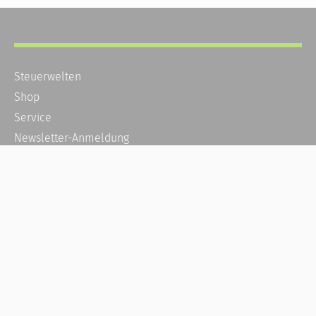
Steuerwelten
Shop
Service
Newsletter-Anmeldung
Alle News
Steuererklärung Online
Referenz
Über uns
Kontakt
Karriere
Häufige Fragen / FAQ
Kundenkonto