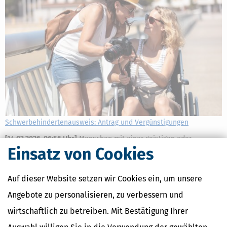
Schwerbehindertenausweis: Antrag und Vergünstigungen
[
14.03.2026, 06:56 Uhr
]
Menschen mit einer geistigen oder
Einsatz von Cookies
körperlichen Behinderung können einen
Schwerbehindertenausweis erhalten, wenn sie einen Grad der
Behinderung von 50 oder mehr haben. Der Ausweis soll helfen,
Auf dieser Website setzen wir Cookies ein, um unsere
verschiedene Nachteile auszugleichen.
mehr
Angebote zu personalisieren, zu verbessern und
wirtschaftlich zu betreiben. Mit Bestätigung Ihrer