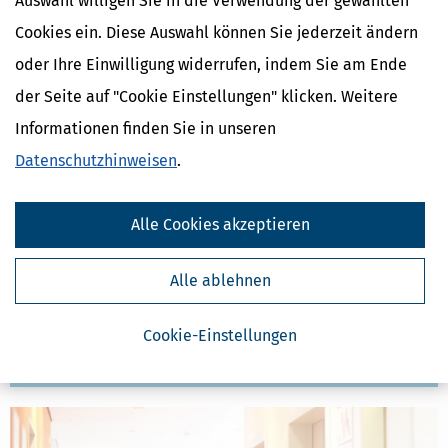
Auswahl willigen Sie in die Verwendung der gewählten
Cookies ein. Diese Auswahl können Sie jederzeit ändern
oder Ihre Einwilligung widerrufen, indem Sie am Ende
der Seite auf "Cookie Einstellungen" klicken. Weitere
Informationen finden Sie in unseren
Datenschutzhinweisen
.
Alle Cookies akzeptieren
Heuschnupfen & Allergie: Steuerliche Entlastung möglich?
[
07.03.2026, 06:42 Uhr
]
Allergiker müssen die einschränkenden
Alle ablehnen
Folgen und eine Fortentwicklung ihrer Erkrankung zum Beispiel zu
Asthma vermeiden. Da hilft oft nur eines: Sie dürfen mit den
Allergieauslösern möglichst nicht in Kontakt kommen. Das ist
Cookie-Einstellungen
natürlich nicht immer möglich
mehr