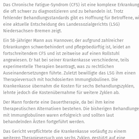
Das Chronische Fatigue-Syndrom (CFS) ist eine komplexe Erkrankung
die oft schwer zu diagnostizieren und zu behandeln ist. Trotz
fehlender Behandlungsstandards gibt es Hoffnung für Betroffene, w
eine aktuelle Entscheidung des Landessozialgerichts (LSG)
Niedersachsen-Bremen zeigt.
Ein 58-jähriger Mann aus Hannover, der aufgrund zahlreicher
Erkrankungen schwerbehindert und pflegebedürftig ist, leidet an
fortschreitendem CFS und ist zeitweise auf einen Rollstuhl
angewiesen. Er hat bei seiner Krankenkasse verschiedene, teils
experimentelle Therapien beantragt, was zu rechtlichen
Auseinandersetzungen führte. Zuletzt bewilligte das LSG ihm einen
Therapieversuch mit hochdosierten Immunglobulinen. Die
Krankenkasse übernahm die Kosten für sechs Behandlungszyklen,
lehnte jedoch die Kostenübernahme für weitere Zyklen ab.
Der Mann forderte eine Dauertherapie, da bei ihm keine
therapeutischen Alternativen bestehen. Die bisherigen Behandlung
mit Immunglobulinen waren erfolgreich und sollten laut
behandelnden Ärzten fortgeführt werden.
Das Gericht verpflichtete die Krankenkasse vorläufig zu einem
weiteren Therapieversuch von sechs Zyklen, gestützt auf eine