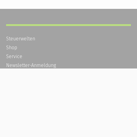
Steuerwelten
Shop
Service
Newsletter-Anmeldung
Alle News
Steuererklärung Online
Referenz
Über uns
Kontakt
Karriere
Häufige Fragen / FAQ