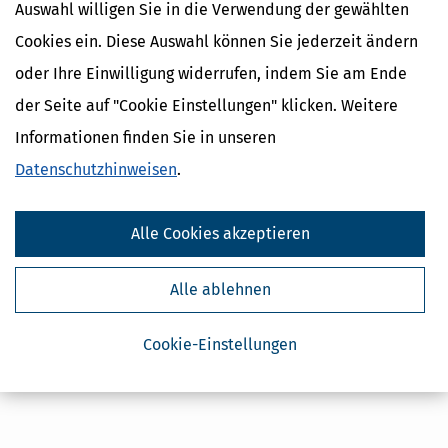
Auswahl willigen Sie in die Verwendung der gewählten
Cookies ein. Diese Auswahl können Sie jederzeit ändern
*Preise inkl. gesetzl. MwSt.
Sofort verfügbar
oder Ihre Einwilligung widerrufen, indem Sie am Ende
der Seite auf "Cookie Einstellungen" klicken. Weitere
Informationen finden Sie in unseren
Datenschutzhinweisen
.
Über das Produkt
Alle Cookies akzeptieren
Inhaltsverzeichnis
Alle ablehnen
alle Preise inkl. gesetzl. MWSt ggf. zzgl. Versandkosten
Cookie-Einstellungen