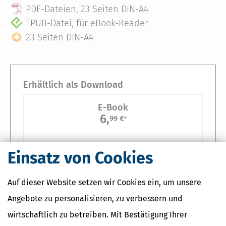
PDF-Dateien, 23 Seiten DIN-A4
EPUB-Datei, für eBook-Reader
23 Seiten DIN-A4
Erhältlich als Download
E-Book
6,
99 €
*
Sie erhalten ein Download-Paket, bestehend aus
Einsatz von Cookies
PDF-Datei, 23 Seiten DIN-A4
Auf dieser Website setzen wir Cookies ein, um unsere
EPUB-Datei, für eBook-Reader
Angebote zu personalisieren, zu verbessern und
wirtschaftlich zu betreiben. Mit Bestätigung Ihrer
In den Warenkorb