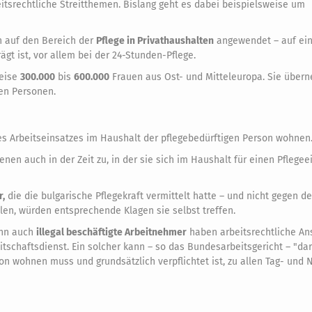
itsrechtliche Streitthemen. Bislang geht es dabei beispielsweise um
n auf den Bereich der
Pflege in Privathaushalten
angewendet – auf ein
gt ist, vor allem bei der 24-Stunden-Pflege.
weise
300.000
bis
600.000
Frauen aus Ost- und Mitteleuropa. Sie über
ren Personen.
es Arbeitseinsatzes im Haushalt der pflegebedürftigen Person wohnen
nen auch in der Zeit zu, in der sie sich im Haushalt für einen Pflegee
r,
die die bulgarische Pflegekraft vermittelt hatte – und nicht gegen d
ellen, würden entsprechende Klagen sie selbst treffen.
enn auch
illegal beschäftigte Arbeitnehmer
haben arbeitsrechtliche An
tschaftsdienst. Ein solcher kann – so das Bundesarbeitsgericht – "da
n wohnen muss und grundsätzlich verpflichtet ist, zu allen Tag- und