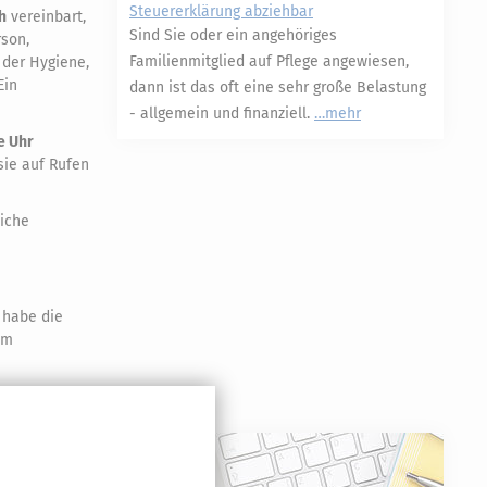
Steuererklärung abziehbar
h
vereinbart,
Sind Sie oder ein angehöriges
rson,
Familienmitglied auf Pflege angewiesen,
 der Hygiene,
Ein
dann ist das oft eine sehr große Belastung
- allgemein und finanziell.
mehr
e Uhr
sie auf Rufen
iche
 habe die
im
nde liegt,
ekräften