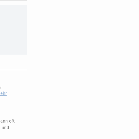
s
ehr
dann oft
e und