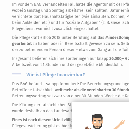
Im vor dem BAG verhandelten Fall hatte die Agentur mit der Pfl
wobei Samstag und Sonntag arbeitsfrei sein sollten. Dafür erhi
verrichtete dort Haushaltstätigkeiten (wie Einkaufen, Kochen, P
beim Ankleiden etc.) und für "soziale Aufgaben" (z. B. Gesellsc
Pflegedienst war nicht zusätzlich eingeschaltet.
Die Pflegekraft erhob 2018 unter Berufung auf das
Mindestlohn
gearbeitet
zu haben oder in Bereitschaft gewesen zu sein. Selb
der zu betreuenden Person dieser – etwa zum Gang auf die Toile
Insgesamt beliefen sich ihre Forderungen auf knapp
36.000,– € 
Arbeitszeit von 21 Stunden und der gesetzliche Mindestlohn.
Wie ist Pflege finanzierbar?
Das BAG befand – salopp formuliert: Die Berechnungsgrundlage f
Betroffene tatsächlich
weit mehr als die vereinbarten 30 Stund
Betreuungsvertrag sei zwar von einer 30-Stunden-Woche die Red
Die Klärung der tatsächlichen Stundenzahl, die der Entlohnung
wurde deshalb an das Landesarbeitsgericht Berlin-Brandenbur
Eines ist nach diesem Urteil völlig klar:
Die Live-In-Pflege wird 
Pflegeversicherung gibt es hier kaum. Zur Finanzierung der Le