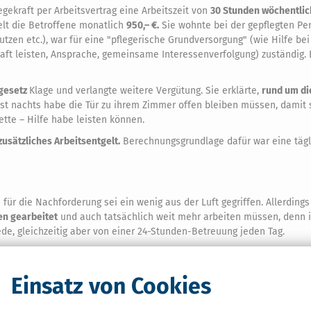
egekraft per Arbeitsvertrag eine Arbeitszeit von
30 Stunden wöchentlic
elt die Betroffene monatlich
950,– €.
Sie wohnte bei der gepflegten Pe
utzen etc.), war für eine "pflegerische Grundversorgung" (wie Hilfe bei
haft leisten, Ansprache, gemeinsame Interessenverfolgung) zuständig. 
gesetz
Klage und verlangte weitere Vergütung. Sie erklärte,
rund um di
st nachts habe die Tür zu ihrem Zimmer offen bleiben müssen, damit 
tte – Hilfe habe leisten können.
zusätzliches Arbeitsentgelt.
Berechnungsgrundlage dafür war eine tägl
ür die Nachforderung sei ein wenig aus der Luft gegriffen. Allerdings
en gearbeitet
und auch tatsächlich weit mehr arbeiten müssen, denn 
e, gleichzeitig aber von einer 24-Stunden-Betreuung jeden Tag.
 und der
Bemessung des Nachzahlungsanspruchs
der Betroffenen zugru
g zurückverwiesen.
Einsatz von Cookies
auf Dauer noch teurer werden. Lösungen im Bereich der gesetzlichen
istungen von den über ausländische Pflegeagenturen vermittelten Pfleg