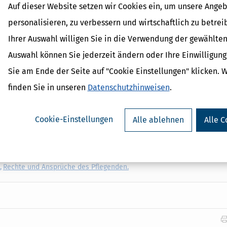
onatlich gezahlte
Pflegegeld
zur Verfügung.
Auf dieser Website setzen wir Cookies ein, um unsere Angeb
r
Tagespflege
sein – also eine tageweise Betreuung der Betroffenen in
personalisieren, zu verbessern und wirtschaftlich zu betrei
 Betreuung der Pflegebedürftigen (tagsüber oder auch nachts, dann nen
Ihrer Auswahl willigen Sie in die Verwendung der gewählten
ahmen der nach Pflegegraden festgelegten Beträge übernommen. Diese
den Betroffenen zusteht.
Auswahl können Sie jederzeit ändern oder Ihre Einwilligun
Sie am Ende der Seite auf "Cookie Einstellungen" klicken. 
finden Sie in unseren
Datenschutzhinweisen
.
Cookie-Einstellungen
Alle ablehnen
Alle C
hema Pflege
über Ihre Ansprüche und alle notwendigen Abläufe:
Pfleg
,
Rechte und Ansprüche des Pflegenden.