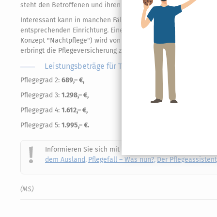
steht den Betroffenen und ihren Familien in erster Linie das m
Interessant kann in manchen Fällen allerdings das Konzept de
entsprechenden Einrichtung. Eine (teilweise) Finanzierung der
Konzept "Nachtpflege") wird von der Pflegeversicherung im R
erbringt die Pflegeversicherung zusätzlich zum Pflegegeld, das 
Leistungsbeträge für Tagespflege
Pflegegrad 2:
689,– €,
Pflegegrad 3:
1.298,– €,
Pflegegrad 4:
1.612,– €,
Pflegegrad 5:
1.995,– €.
Informieren Sie sich mit unseren vier
Ratgebern zum
T
dem Ausland,
Pflegefall – Was nun?,
Der Pflegeassistent
(MS)