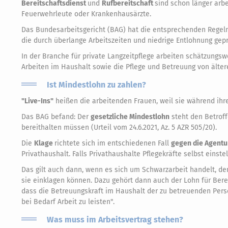
Bereitschaftsdienst
und
Rufbereitschaft
sind schon länger arbe
Feuerwehrleute oder Krankenhausärzte.
Das Bundesarbeitsgericht (BAG) hat die entsprechenden Regel
die durch überlange Arbeitszeiten und niedrige Entlohnung geprä
In der Branche für private Langzeitpflege arbeiten schätzungs
Arbeiten im Haushalt sowie die Pflege und Betreuung von älte
Ist Mindestlohn zu zahlen?
"Live-Ins"
heißen die arbeitenden Frauen, weil sie während ihr
Das BAG befand: Der
gesetzliche Mindestlohn
steht den Betroffe
bereithalten müssen (Urteil vom 24.6.2021, Az. 5 AZR 505/20).
Die
Klage
richtete sich im entschiedenen Fall
gegen die Agentu
Privathaushalt. Falls Privathaushalte Pflegekräfte selbst einst
Das gilt auch dann, wenn es sich um Schwarzarbeit handelt, d
sie einklagen können. Dazu gehört dann auch der Lohn für Berei
dass die Betreuungskraft im Haushalt der zu betreuenden Perso
bei Bedarf Arbeit zu leisten".
Was muss im Arbeitsvertrag stehen?