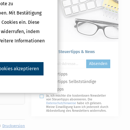
ote zu
 einer
ben. Mit Bestätigung
nt sich das
 Cookies ein. Diese
 Leistungen
g widerrufen, indem
Weitere Informationen
Kostenlose Steuertipps & News
Absenden
ookies akzeptieren
Steuertipps
Steuertipps Selbstständige
Geldtipps
ekräfte aus
Ja, ich möchte die kostenlosen Newsletter
von Steuertipps abonnieren. Die
Datenschutzhinweise
habe ich gelesen.
Meine Einwilligung kann ich jederzeit durch
Abbestellung des Newsletters widerrufen.
Druckversion