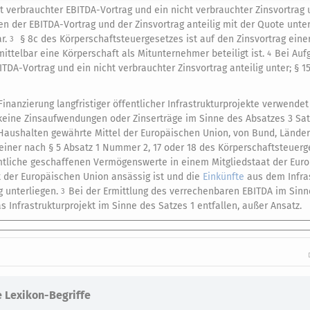
 verbrauchter EBITDA-Vortrag und ein nicht verbrauchter Zinsvortrag u
n der EBITDA-Vortrag und der Zinsvortrag anteilig mit der Quote unter
ar.
§ 8c des Körperschaftsteuergesetzes ist auf den Zinsvortrag eine
3
ttelbar eine Körperschaft als Mitunternehmer beteiligt ist.
Bei Auf
4
TDA-Vortrag und ein nicht verbrauchter Zinsvortrag anteilig unter; § 1
 Finanzierung langfristiger öffentlicher Infrastrukturprojekte verwende
eine Zinsaufwendungen oder Zinserträge im Sinne des Absatzes 3 Satz
n Haushalten gewährte Mittel der Europäischen Union, von Bund, Länd
 einer nach § 5 Absatz 1 Nummer 2, 17 oder 18 des Körperschaftsteuer
sämtliche geschaffenen Vermögenswerte in einem Mitgliedstaat der Eur
t der Europäischen Union ansässig ist und die
Einkünfte
aus dem Infras
g unterliegen.
Bei der Ermittlung des verrechenbaren EBITDA im Sinn
3
 Infrastrukturprojekt im Sinne des Satzes 1 entfallen, außer Ansatz.
 Lexikon-Begriffe