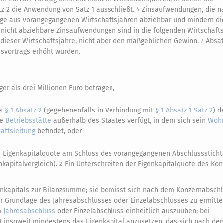
tz 2 die Anwendung von Satz 1 ausschließt.
Zinsaufwendungen, die na
4
äge aus vorangegangenen Wirtschaftsjahren abziehbar und mindern di
nicht abziehbare Zinsaufwendungen sind in die folgenden Wirtschaft
dieser Wirtschaftsjahre, nicht aber den maßgeblichen Gewinn.
Absat
7
svortrags erhöht wurden.
r als drei Millionen Euro betragen,
es
§ 1 Absatz 2
(gegebenenfalls in Verbindung mit
§ 1 Absatz 1 Satz 2
) d
ne
Betriebsstätte
außerhalb des Staates verfügt, in dem sich sein
Wohn
äftsleitung
befindet, oder
e Eigenkapitalquote am Schluss des vorangegangenen Abschlusssticht
nkapitalvergleich).
Ein Unterschreiten der Eigenkapitalquote des Ko
2
genkapitals zur Bilanzsumme; sie bemisst sich nach dem Konzernabschl
der Grundlage des Jahresabschlusses oder Einzelabschlusses zu ermitte
m
Jahresabschluss
oder Einzelabschluss einheitlich auszuüben; bei
t insoweit mindestens das Eigenkapital anzusetzen, das sich nach den