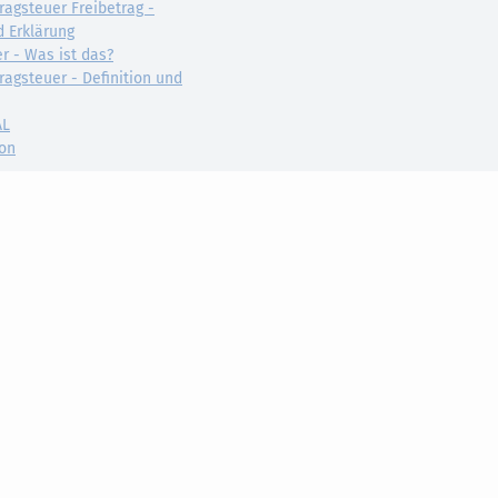
ragsteuer Freibetrag -
d Erklärung
r - Was ist das?
ragsteuer - Definition und
AL
on