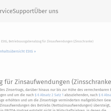
rvice
Support
Über uns
h EStG, Betriebsausgabenabzug für Zinsaufwendungen (Zinsschranke)
Inhaltsübersicht EStG »
 für Zinsaufwendungen (Zinsschranke
es Zinsertrags, darüber hinaus nur bis zur Höhe des verrechenbaren
ungen und um die nach
§ 6 Absatz 2 Satz 1
abzuziehenden, nach
§ 6 Absa
äge erhöhten und um die Zinserträge verminderten maßgeblichen Gew
Zinsaufwendungen des Betriebs (Nettozinsaufwendungen) übersteigt, i
in EBITDA-Vortrag entsteht nicht in Wirtschaftsjahren, in denen die