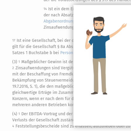
Ist ein dem Eigenkapitalvergleich zugrunde 
14
der nach Absatz 1 nicht abziehbaren Zinsaufw
Abgabenordnung
festzusetzen.
Bemessungsg
15
Zinsaufwendungen.
§ 162 Absatz 4 Satz 5 b
16
Ist eine Gesellschaft, bei der der
Gesellschafter
als
Mitunte
17
gilt für die Gesellschaft § 8a Absatz 3 des Körperschaftsteuer
Satzes 1 Buchstabe b bei
Personengesellschaften
oder Mitunte
(3)
Maßgeblicher Gewinn ist der nach den Vorschriften dieses
1
Zinsaufwendungen sind Vergütungen für Fremdkapital, wirts
2
mit der Beschaffung von Fremdkapital im Sinne des Artikels 2 Abs
Bekämpfung von Steuervermeidungspraktiken mit unmittelbaren
19.7.2016, S. 1), die den maßgeblichen Gewinn gemindert haben.
gleichwertige Erträge im Zusammenhang mit Kapitalforderunge
Konzern, wenn er nach dem für die Anwendung des Absatzes 2 
mehreren anderen Betrieben konsolidiert wird.
(4)
Der EBITDA-Vortrag und der Zinsvortrag sind gesondert fes
1
Verlusts der Gesellschaft zuständige
Finanzamt
, im Übrigen da
Feststellungsbescheide sind zu erlassen, aufzuheben oder zu 
4