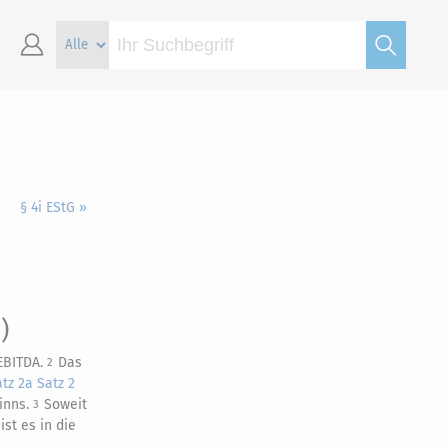
§ 4i EStG »
)
 EBITDA.
Das
2
tz 2a Satz 2
inns.
Soweit
3
st es in die