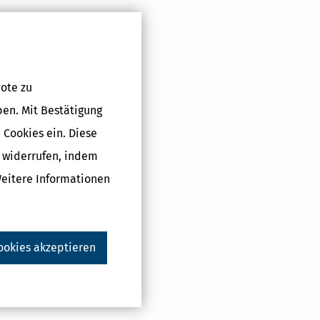
iner Erhöhung
r
ote zu
 nachgeordnet,
ben. Mit Bestätigung
Zwecke des
t.
 Cookies ein. Diese
winn.
g widerrufen, indem
m Zusammenhang
Weitere Informationen
rschriften zur
vom
haftlich
u einem
 einem oder
ookies akzeptieren
winns und
gemäß.