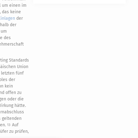
al um einen im
, das keine
Einlagen
der
halb der
t um
ne des
nehmerschaft
rting Standards
päischen Union
letzten fünf
ples der
nn kein
nd offen zu
gen oder die
irkung hätte.
ernabschluss
s geltenden
hen.
Auf
13
üfer zu prüfen,