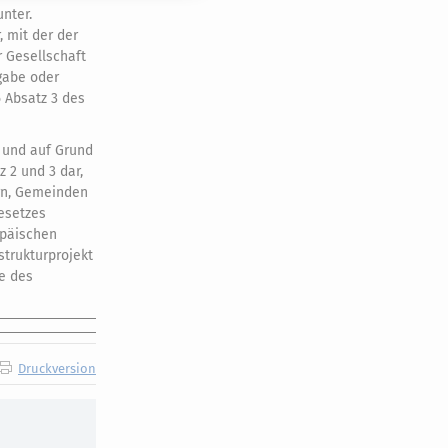
nter.
, mit der der
r Gesellschaft
gabe oder
5 Absatz 3 des
t und auf Grund
 2 und 3 dar,
ern, Gemeinden
gesetzes
opäischen
trukturprojekt
e des
Druckversion