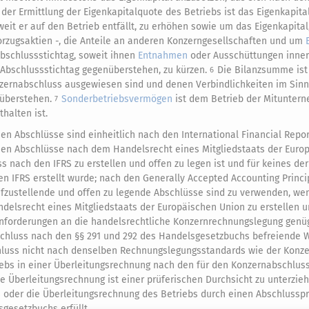
 der Ermittlung der Eigenkapitalquote des Betriebs ist das Eigenkapit
weit er auf den Betrieb entfällt, zu erhöhen sowie um das Eigenkapital
rzugsaktien -, die Anteile an anderen Konzerngesellschaften und um
bschlussstichtag, soweit ihnen
Entnahmen
oder Ausschüttungen inner
bschlussstichtag gegenüberstehen, zu kürzen.
Die Bilanzsumme is
6
onzernabschluss ausgewiesen sind und denen Verbindlichkeiten im Sin
nüberstehen.
Sonderbetriebsvermögen
ist dem Betrieb der Mitunter
7
halten ist.
en Abschlüsse sind einheitlich nach den International Financial Repo
en Abschlüsse nach dem Handelsrecht eines Mitgliedstaats der Euro
nach den IFRS zu erstellen und offen zu legen ist und für keines der 
n IFRS erstellt wurde; nach den Generally Accepted Accounting Princi
fzustellende und offen zu legende Abschlüsse sind zu verwenden, we
elsrecht eines Mitgliedstaats der Europäischen Union zu erstellen u
forderungen an die handelsrechtliche Konzernrechnungslegung genü
schluss nach den §§ 291 und 292 des Handelsgesetzbuchs befreiende W
hluss nicht nach denselben Rechnungslegungsstandards wie der Konz
triebs in einer Überleitungsrechnung nach den für den Konzernabschlus
e Überleitungsrechnung ist einer prüferischen Durchsicht zu unterzie
 oder die Überleitungsrechnung des Betriebs durch einen Abschlusspr
gesetzbuchs erfüllt.