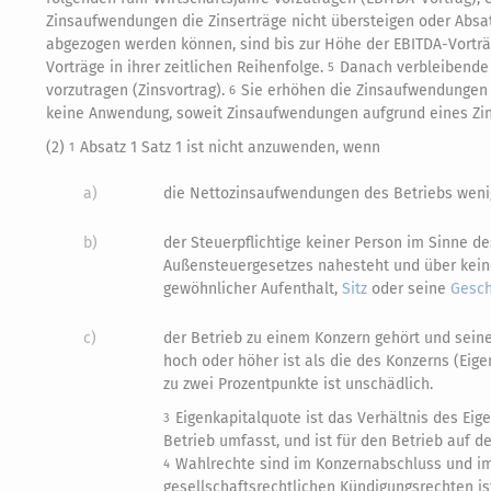
Zinsaufwendungen die Zinserträge nicht übersteigen oder Absa
abgezogen werden können, sind bis zur Höhe der EBITDA-Vortr
Vorträge in ihrer zeitlichen Reihenfolge.
Danach verbleibende 
5
vorzutragen (Zinsvortrag).
Sie erhöhen die Zinsaufwendungen 
6
keine Anwendung, soweit Zinsaufwendungen aufgrund eines Zin
(2)
Absatz 1 Satz 1 ist nicht anzuwenden, wenn
1
a)
die Nettozinsaufwendungen des Betriebs wenige
b)
der Steuerpflichtige keiner Person im Sinne d
Außensteuergesetzes nahesteht und über kei
gewöhnlicher Aufenthalt,
Sitz
oder seine
Gesch
c)
der Betrieb zu einem Konzern gehört und sein
hoch oder höher ist als die des Konzerns (Eige
zu zwei Prozentpunkte ist unschädlich.
Eigenkapitalquote ist das Verhältnis des Ei
3
Betrieb umfasst, und ist für den Betrieb auf 
Wahlrechte sind im Konzernabschluss und i
4
gesellschaftsrechtlichen Kündigungsrechten is