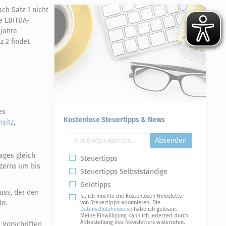
ch Satz 1 nicht
e EBITDA-
sjahre
z 2 findet
es
Kostenlose Steuertipps & News
sitz
,
Absenden
ages gleich
Steuertipps
nzerns um bis
Steuertipps Selbstständige
Geldtipps
uss, der den
Ja, ich möchte die kostenlosen Newsletter
ln.
von Steuertipps abonnieren. Die
Datenschutzhinweise
habe ich gelesen.
Meine Einwilligung kann ich jederzeit durch
Abbestellung des Newsletters widerrufen.
 Vorschriften