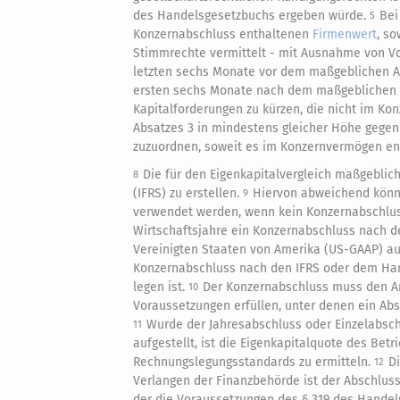
des Handelsgesetzbuchs ergeben würde.
Bei
5
Konzernabschluss enthaltenen
Firmenwert
, so
Stimmrechte vermittelt - mit Ausnahme von Vo
letzten sechs Monate vor dem maßgeblichen A
ersten sechs Monate nach dem maßgeblichen A
Kapitalforderungen zu kürzen, die nicht im K
Absatzes 3 in mindestens gleicher Höhe gege
zuzuordnen, soweit es im Konzernvermögen ent
Die für den Eigenkapitalvergleich maßgeblich
8
(IFRS) zu erstellen.
Hiervon abweichend könn
9
verwendet werden, wenn kein Konzernabschluss 
Wirtschaftsjahre ein Konzernabschluss nach de
Vereinigten Staaten von Amerika (US-GAAP) au
Konzernabschluss nach den IFRS oder dem Hand
legen ist.
Der Konzernabschluss muss den An
10
Voraussetzungen erfüllen, unter denen ein Ab
Wurde der Jahresabschluss oder Einzelabsc
11
aufgestellt, ist die Eigenkapitalquote des Be
Rechnungslegungsstandards zu ermitteln.
Di
12
Verlangen der Finanzbehörde ist der Abschluss
der die Voraussetzungen des § 319 des Handels