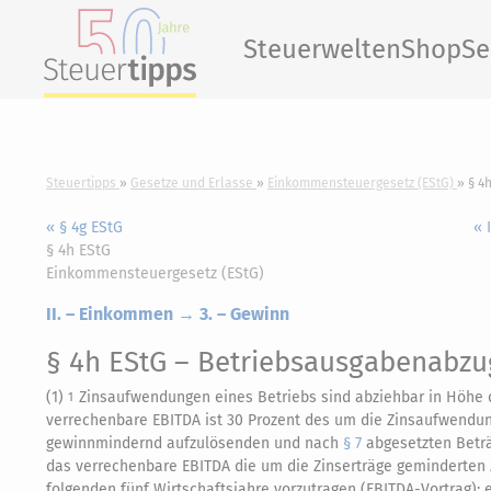
Steuerwelten
Shop
Se
Steuertipps
Gesetze und Erlasse
Einkommensteuergesetz (EStG)
§ 4
« § 4g EStG
« 
§ 4h EStG
Einkommensteuergesetz (EStG)
II. – Einkommen → 3. – Gewinn
§ 4h EStG
– Betriebsausgabenabzug
(1)
Zinsaufwendungen eines Betriebs sind abziehbar in Höhe d
1
verrechenbare EBITDA ist 30 Prozent des um die Zinsaufwend
gewinnmindernd aufzulösenden und nach
§ 7
abgesetzten Betr
das verrechenbare EBITDA die um die Zinserträge geminderten 
folgenden fünf Wirtschaftsjahre vorzutragen (EBITDA-Vortrag); e