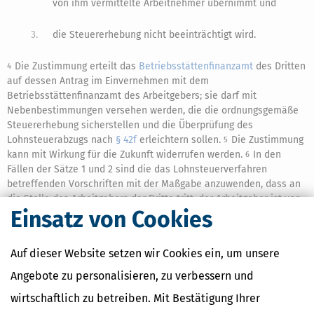
von ihm vermittelte Arbeitnehmer übernimmt und
3.
die Steuererhebung nicht beeinträchtigt wird.
Die Zustimmung erteilt das
Betriebsstättenfinanzamt
des Dritten
4
auf dessen Antrag im Einvernehmen mit dem
Betriebsstättenfinanzamt des Arbeitgebers; sie darf mit
Nebenbestimmungen versehen werden, die die ordnungsgemäße
Steuererhebung sicherstellen und die Überprüfung des
Lohnsteuerabzugs nach
§ 42f
erleichtern sollen.
Die Zustimmung
5
kann mit Wirkung für die Zukunft widerrufen werden.
In den
6
Fällen der Sätze 1 und 2 sind die das Lohnsteuerverfahren
betreffenden Vorschriften mit der Maßgabe anzuwenden, dass an
die Stelle des Arbeitgebers der Dritte tritt; der Arbeitgeber ist von
Einsatz von Cookies
seinen Pflichten befreit, soweit der Dritte diese Pflichten erfüllt
hat.
Erfüllt der Dritte die Pflichten des Arbeitgebers, kann er den
7
Arbeitslohn, der einem Arbeitnehmer in demselben
Auf dieser Website setzen wir Cookies ein, um unsere
Lohnabrechnungszeitraum aus mehreren Dienstverhältnissen
zufließt, für die Lohnsteuerermittlung und in der
Angebote zu personalisieren, zu verbessern und
Lohnsteuerbescheinigung
zusammenrechnen.
wirtschaftlich zu betreiben. Mit Bestätigung Ihrer
(4)
Wenn der vom Arbeitgeber geschuldete Barlohn zur Deckung
1