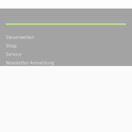
Steuerwelten
Shop
Service
Newsletter-Anmeldung
Alle News
Steuererklärung Online
Referenz
Über uns
Kontakt
Karriere
Häufige Fragen / FAQ