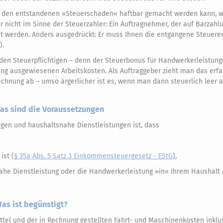
ür den entstandenen »Steuerschaden« haftbar gemacht werden kann, 
r nicht im Sinne der Steuerzahler: Ein Auftragnehmer, der auf Barzahl
ht werden. Anders ausgedrückt: Er muss Ihnen die entgangene Steuerer
).
den Steuerpflichtigen – denn der Steuerbonus für Handwerkerleistun
ung ausgewiesenen Arbeitskosten. Als Auftraggeber zieht man das er
chnung ab – umso ärgerlicher ist es, wenn man dann steuerlich leer 
Das sind die Voraussetzungen
gen und haushaltsnahe Dienstleistungen ist, dass
ist (
§ 35a Abs. 5 Satz 3 Einkommensteuergesetz - EStG
),
ahe Dienstleistung oder die Handwerkerleistung »in« Ihrem Haushalt
as ist begünstigt?
ttel und der in Rechnung gestellten Fahrt- und Maschinenkosten inklu