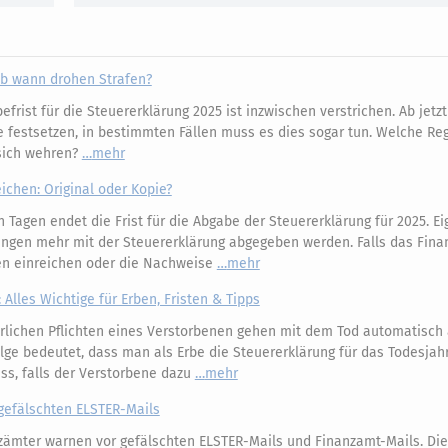
 Ab wann drohen Strafen?
frist für die Steuererklärung 2025 ist inzwischen verstrichen. Ab jetz
 festsetzen, in bestimmten Fällen muss es dies sogar tun. Welche Re
sich wehren?
mehr
ichen: Original oder Kopie?
 Tagen endet die Frist für die Abgabe der Steuererklärung für 2025. Ei
ngen mehr mit der Steuererklärung abgegeben werden. Falls das Fina
ien einreichen oder die Nachweise
mehr
 Alles Wichtige für Erben, Fristen & Tipps
rlichen Pflichten eines Verstorbenen gehen mit dem Tod automatisch 
ge bedeutet, dass man als Erbe die Steuererklärung für das Todesjah
s, falls der Verstorbene dazu
mehr
gefälschten ELSTER-Mails
zämter warnen vor gefälschten ELSTER-Mails und Finanzamt-Mails. Di