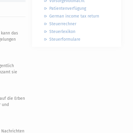
Vorsorgevollmacht
Patientenverfügung
German income tax return
Steuerrechner
Steuerlexikon
t kann das
gelungen
Steuerformulare
gentlich
nzamt sie
auf die Erben
r und
e Nachrichten