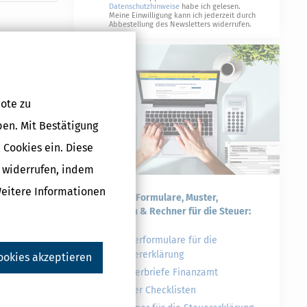
Datenschutzhinweise
habe ich gelesen.
Meine Einwilligung kann ich jederzeit durch
Abbestellung des Newsletters widerrufen.
ote zu
ben. Mit Bestätigung
 Cookies ein. Diese
rag erreichen
g widerrufen, indem
Weitere Informationen
m Jahr
Praktische Formulare, Muster,
Checklisten & Rechner für die Steuer:
Steuerformulare für die
Steuererklärung
ookies akzeptieren
Musterbriefe Finanzamt
Steuer Checklisten