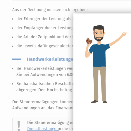
Aus der Rechnung müssen sich ergeben:
der Erbringer der Leistung als Rechnungsaussteller,
der Empfänger dieser Leistung,
die Art, der Zeitpunkt und der Inhalt der Leistung sowie
die jeweils dafür geschuldeten Beträge.
Handwerkerleistungen in der Steuererklärung: D
Bei Handwerkerleistungen werden 20% der Aufwendungen, abe
Sie bei Aufwendungen von 6.000 Euro im Jahr.
Bei haushaltsnahen Beschäftigungen und Dienstleistungen w
abgezogen. Den Höchstbetrag erreichen Sie bei Aufwendungen
Die Steuerermäßigungen können Sie nebeneinander beanspruche
Aufwendungen an, das Finanzamt berechnet dann den abzugsfäh
Die Steuerermäßigung erhalten Sie auf Antrag. Dazu mac
Dienstleistungen
« die entsprechenden Angaben.