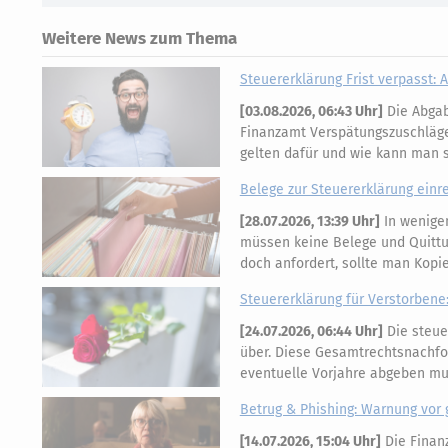
Weitere News zum Thema
Steuererklärung Frist verpasst:
[
03.08.2026, 06:43 Uhr
]
Die Abgabe
Finanzamt Verspätungszuschläge
gelten dafür und wie kann man 
Belege zur Steuererklärung einre
[
28.07.2026, 13:39 Uhr
]
In wenigen
müssen keine Belege und Quittu
doch anfordert, sollte man Kop
Steuererklärung für Verstorbene:
[
24.07.2026, 06:44 Uhr
]
Die steue
über. Diese Gesamtrechtsnachfol
eventuelle Vorjahre abgeben mus
Betrug & Phishing: Warnung vor 
[
14.07.2026, 15:04 Uhr
]
Die Finan