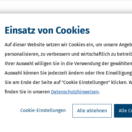
Einsatz von Cookies
Auf dieser Website setzen wir Cookies ein, um unsere Angeb
personalisieren, zu verbessern und wirtschaftlich zu betrei
as ist der Höchstbetrag
Ihrer Auswahl willigen Sie in die Verwendung der gewählten
r insgesamt höchstens 1.200 Euro im Jahr abgezogen. Den Höchstbet
Auswahl können Sie jederzeit ändern oder Ihre Einwilligun
Sie am Ende der Seite auf "Cookie Einstellungen" klicken. 
erden 20% der Aufwendungen, insgesamt aber höchstens 4.000 Euro i
 von 20.000 Euro im Jahr.
finden Sie in unseren
Datenschutzhinweisen
.
n! In der Steuererklärung geben Sie jeweils den Gesamtbetrag Ihrer
igen Teil.
Cookie-Einstellungen
Alle ablehnen
Alle C
hen Sie in Ihrer Steuererklärung in der »
Anlage Haushaltsnahe