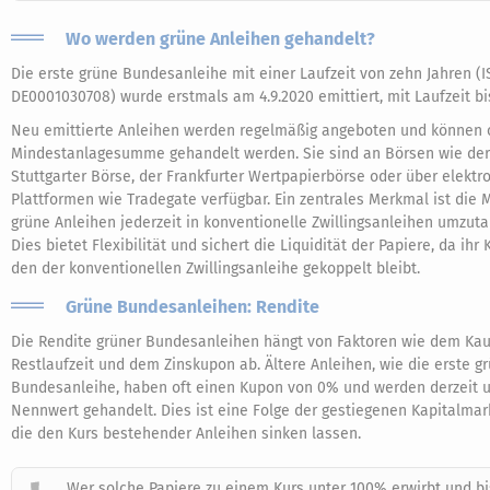
Wo werden grüne Anleihen gehandelt?
Die erste grüne Bundesanleihe mit einer Laufzeit von zehn Jahren (I
DE0001030708) wurde erstmals am 4.9.2020 emittiert, mit Laufzeit bis
Neu emittierte Anleihen werden regelmäßig angeboten und können
Mindestanlagesumme gehandelt werden. Sie sind an Börsen wie der
Stuttgarter Börse, der Frankfurter Wertpapierbörse oder über elektr
Plattformen wie Tradegate verfügbar. Ein zentrales Merkmal ist die M
grüne Anleihen jederzeit in konventionelle Zwillingsanleihen umzut
Dies bietet Flexibilität und sichert die Liquidität der Papiere, da ihr
den der konventionellen Zwillingsanleihe gekoppelt bleibt.
Grüne Bundesanleihen: Rendite
Die Rendite grüner Bundesanleihen hängt von Faktoren wie dem Kau
Restlaufzeit und dem Zinskupon ab. Ältere Anleihen, wie die erste g
Bundesanleihe, haben oft einen Kupon von 0% und werden derzeit u
Nennwert gehandelt. Dies ist eine Folge der gestiegenen Kapitalmar
die den Kurs bestehender Anleihen sinken lassen.
Wer solche Papiere zu einem Kurs unter 100% erwirbt und bi