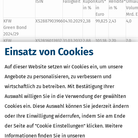
ISIN
Fälligkeit
Kupon
Kurs*
Rendite*
Umlau
in %
in
in %
Volum
Euro
Mrd. 
KFW
XS2887903966
04.10.2029
2,38
99,825
2,43
4,0
Green Bond
2024/29
KFW
XS2816013937
31.03.2032
2,88
101,18
2,70
7,0
Green Bond
Einsatz von Cookies
2024/32
KFW
XS2698047771
24.03.2031
3,25
103,4
2,59
3,0
Auf dieser Website setzen wir Cookies ein, um unsere
Green Bond
2023/31
Angebote zu personalisieren, zu verbessern und
KFW
XS2626288760
15.05.2030
2,75
101,32
2,45
3,0
wirtschaftlich zu betreiben. Mit Bestätigung Ihrer
Green Bond
2023/30
Auswahl willigen Sie in die Verwendung der gewählten
KFW
XS2586942448
14.02.2033
2,75
99,99
2,78
3,0
Cookies ein. Diese Auswahl können Sie jederzeit ändern
Green Bond
2023/33
oder Ihre Einwilligung widerrufen, indem Sie am Ende
der Seite auf "Cookie Einstellungen" klicken. Weitere
Deutsche Finanzagentur, Kreditanstalt für Wiederaufbau (KFW)
Informationen finden Sie in unseren
* Börse Frankfurt; keine Anlageempfehlung, ohne Gewähr