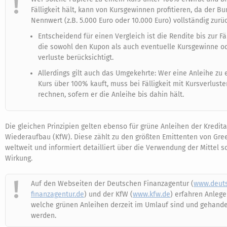
Fälligkeit hält, kann von Kursgewinnen profitieren, da der B
Nennwert (z.B. 5.000 Euro oder 10.000 Euro) vollständig zurüc
Entscheidend für einen Vergleich ist die Rendite bis zur Fäl
die sowohl den Kupon als auch eventuelle Kursgewinne od
verluste berücksichtigt.
Allerdings gilt auch das Umgekehrte: Wer eine Anleihe zu
Kurs über 100% kauft, muss bei Fälligkeit mit Kursverluste
rechnen, sofern er die Anleihe bis dahin hält.
Die gleichen Prinzipien gelten ebenso für grüne Anleihen der Kredita
Wiederaufbau (KfW). Diese zählt zu den größten Emittenten von Gr
weltweit und informiert detailliert über die Verwendung der Mittel 
Wirkung.
Auf den Webseiten der Deutschen Finanzagentur (
www.deut
finanzagentur.de
) und der KfW (
www.kfw.de
) erfahren Anleger
welche grünen Anleihen derzeit im Umlauf sind und gehande
werden.