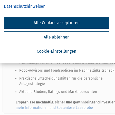
Datenschutzhinweisen
.
Diesen Text haben wir dem
Ratgeber
»
Ihr Geld für eine bes
Welt: Der Leitfaden für nachhaltige Anlagen
« entnommen un
Alle Cookies akzeptieren
Steuertipps.de angepasst.
Aus dem Inhalt:
Alle ablehnen
Was nachhaltige Geldanlage wirklich bedeutet – und was 
Nachhaltige Fonds und ETFs: Auswahl, Bewertung und Falls
Cookie-Einstellungen
Greenwashing erkennen und vermeiden
Nachhaltige Anleihen, Genossenschaften und Crowdinvest
Robo-Advisors und Fondspolicen im Nachhaltigkeitscheck
Praktische Entscheidungshilfen für die persönliche
Anlagestrategie
Aktuelle Studien, Ratings und Marktübersichten
Ersparnisse nachhaltig, sicher und gewinnbringend investier
mehr Informationen und kostenlose Leseprobe