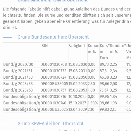
Die folgende Tabelle hilft dabei, grüne Anleihen des Bundes und de
leichter zu finden. Die Kurse und Renditen dürften sich seit unserer
geändert haben, geben aber eine Orientierung, was für Anleger drin 
drin ist.
Grüne Bundesanleihen: Übersicht
ISIN
Fälligkeit
Kupon
Kurs*
Rendite*
Um
in %
in
in %
Vo
Euro
Mr
Bund/g 2020/30
DE0001030708
15.08.2030
0,00
89,73
2,25
11
Bund/g 2021/31
DE0001030732
15.08.2031
0,00
87,3
2,34
9,
Bund/g 2021/50
DE0001030724
15.08.2050
0,00
45,38
3,23
12
Bund/g 2023/33
DE000BU3Z005
15.02.2033
2,30
98,66
2,50
12
Bund/g 2023/53
DE0001030757
15.08.2053
1,80
73,67
3,25
12
Bundesobligation/g
DE0001030716
10.10.2025
0,00
99,96
1,84
8,
Bundesobligation/g
DE0001030740
15.10.2027
1,30%
98,66
1,98
9,
Bundesobligation/g
DE000BU35025
12.04.2029
2,10
99,83
2,15
6,
Grüne KFW-Anleihen: Übersicht