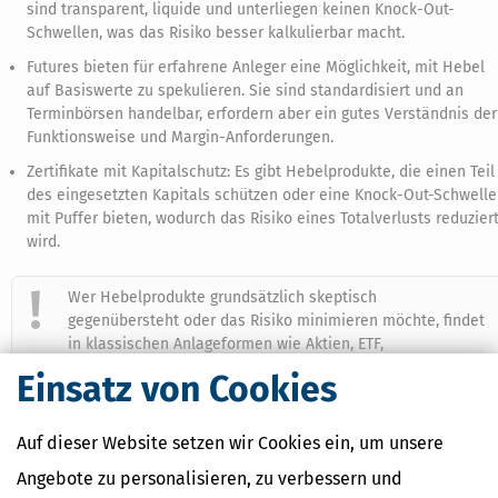
sind transparent, liquide und unterliegen keinen Knock-Out-
Schwellen, was das Risiko besser kalkulierbar macht.
Futures bieten für erfahrene Anleger eine Möglichkeit, mit Hebel
auf Basiswerte zu spekulieren. Sie sind standardisiert und an
Terminbörsen handelbar, erfordern aber ein gutes Verständnis der
Funktionsweise und Margin-Anforderungen.
Zertifikate mit Kapitalschutz: Es gibt Hebelprodukte, die einen Teil
des eingesetzten Kapitals schützen oder eine Knock-Out-Schwelle
mit Puffer bieten, wodurch das Risiko eines Totalverlusts reduzier
wird.
Wer Hebelprodukte grundsätzlich skeptisch
gegenübersteht oder das Risiko minimieren möchte, findet
in klassischen Anlageformen wie Aktien, ETF,
Investmentfonds und festverzinslichen Wertpapieren
Einsatz von Cookies
solide Alternativen.
Auf dieser Website setzen wir Cookies ein, um unsere
Ratgeber zur Geldanlage
Angebote zu personalisieren, zu verbessern und
Aktien und ETFs verstehen