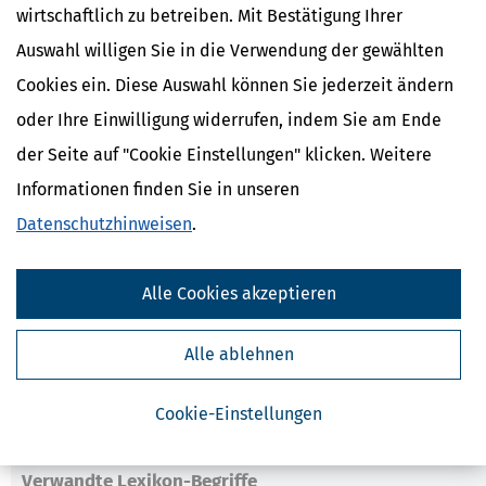
wirtschaftlich zu betreiben. Mit Bestätigung Ihrer
Exchange Traded Funds: Anlagestrategie und Auswahl der richtigen
ETFs
Auswahl willigen Sie in die Verwendung der gewählten
Offene Immobilienfonds: Investieren in Sachwerte mit breiter
Cookies ein. Diese Auswahl können Sie jederzeit ändern
Risikostreuung
oder Ihre Einwilligung widerrufen, indem Sie am Ende
Mit Gold und Silber Krisen meistern
der Seite auf "Cookie Einstellungen" klicken. Weitere
Die Besteuerung von Geldanlagen
Informationen finden Sie in unseren
Mein Geld. Mein Plan
Seriöse und unabhängige Geldtipps – einfache
Datenschutzhinweisen
.
Online-Nutzung mit Suche, Lesezeichen usw. – immer aktuell – in
jedem Browser nutzbar
(MB)
Alle Cookies akzeptieren
Alle ablehnen
Ähnliche Themen
Altersvorsorge, Rente & Finanzen
Cookie-Einstellungen
Finanzamt & Formalitäten
Verwandte Lexikon-Begriffe