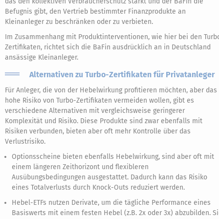
das den kollektiven Verbraucherschutz stärkt und der BaFin die
Befugnis gibt, den Vertrieb bestimmter Finanzprodukte an
Kleinanleger zu beschränken oder zu verbieten.
Im Zusammenhang mit Produktinterventionen, wie hier bei den Turb
Zertifikaten, richtet sich die BaFin ausdrücklich an in Deutschland
ansässige Kleinanleger.
Alternativen zu Turbo-Zertifikaten für Privatanleger
Für Anleger, die von der Hebelwirkung profitieren möchten, aber das
hohe Risiko von Turbo-Zertifikaten vermeiden wollen, gibt es
verschiedene Alternativen mit vergleichsweise geringerer
Komplexität und Risiko. Diese Produkte sind zwar ebenfalls mit
Risiken verbunden, bieten aber oft mehr Kontrolle über das
Verlustrisiko.
Optionsscheine bieten ebenfalls Hebelwirkung, sind aber oft mit
einem längeren Zeithorizont und flexibleren
Ausübungsbedingungen ausgestattet. Dadurch kann das Risiko
eines Totalverlusts durch Knock-Outs reduziert werden.
Hebel-ETFs nutzen Derivate, um die tägliche Performance eines
Basiswerts mit einem festen Hebel (z.B. 2x oder 3x) abzubilden. S