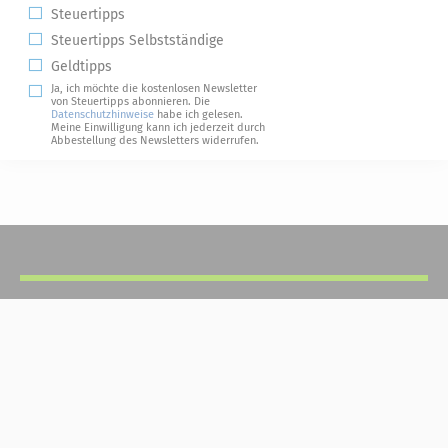
Steuertipps
Steuertipps Selbstständige
Geldtipps
Ja, ich möchte die kostenlosen Newsletter
von Steuertipps abonnieren. Die
Datenschutzhinweise
habe ich gelesen.
Meine Einwilligung kann ich jederzeit durch
Abbestellung des Newsletters widerrufen.
Steuerwelten
Shop
Service
Newsletter-Anmeldung
Alle News