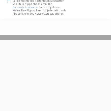
Ja, ich möchte die kostenlosen Newsletter
von Steuertipps abonnieren. Die
Datenschutzhinweise
habe ich gelesen.
Meine Einwilligung kann ich jederzeit durch
Abbestellung des Newsletters widerrufen.
Steuerwelten
Shop
Service
Newsletter-Anmeldung
Alle News
Steuererklärung Online
Referenz