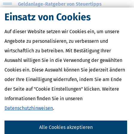
Geldanlage-Ratgeber von Steuertipps
Der große Anlageratgeber
Einsatz von Cookies
Geldanlage für Einsteigerinnen
Auf dieser Website setzen wir Cookies ein, um unsere
Aktien und ETFs verstehen
Angebote zu personalisieren, zu verbessern und
Exchange Traded Funds: Anlagestrategie und Auswahl der richtigen
ETFs
wirtschaftlich zu betreiben. Mit Bestätigung Ihrer
Vermögensaufbau und Altersvorsorge mit Investmentfonds
Auswahl willigen Sie in die Verwendung der gewählten
Abgeltungsteuer: Die Besteuerung von Geldanlagen
Cookies ein. Diese Auswahl können Sie jederzeit ändern
(LBW, MB)
oder Ihre Einwilligung widerrufen, indem Sie am Ende
der Seite auf "Cookie Einstellungen" klicken. Weitere
Informationen finden Sie in unseren
Ähnliche Themen
Datenschutzhinweisen
.
Altersvorsorge, Rente & Finanzen
Finanzamt & Formalitäten
Alle Cookies akzeptieren
Verwandte Lexikon-Begriffe