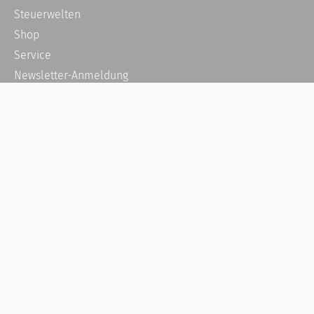
Steuerwelten
Shop
Service
Newsletter-Anmeldung
Alle News
Steuererklärung Online
Referenz
Über uns
Kontakt
Karriere
Häufige Fragen / FAQ
Kundenkonto
Kundenservice und Support
Vertrag widerrufen