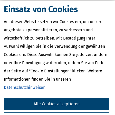
selbstständige Hauptleistung dar, sagt das FG Münster. Das
Einsatz von Cookies
bedeutet, dass Vermieter, die eine Photovoltaikanlage (PV-Anlage)
anschaffen, zum Vorsteuerabzug berechtigt sind.
mehr
Auf dieser Website setzen wir Cookies ein, um unsere
Angebote zu personalisieren, zu verbessern und
wirtschaftlich zu betreiben. Mit Bestätigung Ihrer
Auswahl willigen Sie in die Verwendung der gewählten
Cookies ein. Diese Auswahl können Sie jederzeit ändern
oder Ihre Einwilligung widerrufen, indem Sie am Ende
der Seite auf "Cookie Einstellungen" klicken. Weitere
Informationen finden Sie in unseren
Datenschutzhinweisen
.
Darf man Balkonkraftwerke einfach so anbringen?
Alle Cookies akzeptieren
[
30.06.2026, 08:26 Uhr
]
In den letzten Jahren hat sich eine neue Art
von Solaranlagen etabliert: Sogenannte Balkonkraftwerke oder