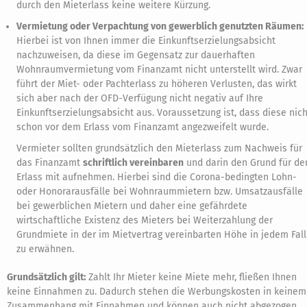
durch den Mieterlass keine weitere Kürzung.
Vermietung oder Verpachtung von gewerblich genutzten Räumen:
Hierbei ist von Ihnen immer die Einkunftserzielungsabsicht
nachzuweisen, da diese im Gegensatz zur dauerhaften
Wohnraumvermietung vom Finanzamt nicht unterstellt wird. Zwar
führt der Miet- oder Pachterlass zu höheren Verlusten, das wirkt
sich aber nach der OFD-Verfügung nicht negativ auf Ihre
Einkunftserzielungsabsicht aus. Voraussetzung ist, dass diese nich
schon vor dem Erlass vom Finanzamt angezweifelt wurde.
Vermieter sollten grundsätzlich den Mieterlass zum Nachweis für
das Finanzamt
schriftlich vereinbaren
und darin den Grund für de
Erlass mit aufnehmen. Hierbei sind die Corona-bedingten Lohn-
oder Honorarausfälle bei Wohnraummietern bzw. Umsatzausfälle
bei gewerblichen Mietern und daher eine gefährdete
wirtschaftliche Existenz des Mieters bei Weiterzahlung der
Grundmiete in der im Mietvertrag vereinbarten Höhe in jedem Fall
zu erwähnen.
Grundsätzlich gilt:
Zahlt Ihr Mieter keine Miete mehr, fließen Ihnen
keine Einnahmen zu. Dadurch stehen die Werbungskosten in keinem
Zusammenhang mit Einnahmen und können auch nicht abgezogen