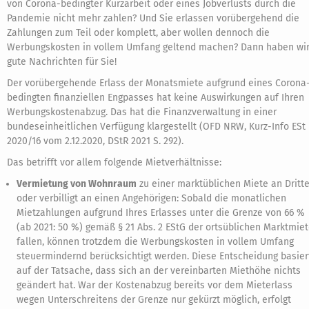
von Corona-bedingter Kurzarbeit oder eines Jobverlusts durch die
Pandemie nicht mehr zahlen? Und Sie erlassen vorübergehend die
Zahlungen zum Teil oder komplett, aber wollen dennoch die
Werbungskosten in vollem Umfang geltend machen? Dann haben wi
gute Nachrichten für Sie!
Der vorübergehende Erlass der Monatsmiete aufgrund eines Corona
bedingten finanziellen Engpasses hat keine Auswirkungen auf Ihren
Werbungskostenabzug. Das hat die Finanzverwaltung in einer
bundeseinheitlichen Verfügung klargestellt (OFD NRW, Kurz-Info ESt
2020/16 vom 2.12.2020, DStR 2021 S. 292).
Das betrifft vor allem folgende Mietverhältnisse:
Vermietung von Wohnraum
zu einer marktüblichen Miete an Dritt
oder verbilligt an einen Angehörigen: Sobald die monatlichen
Mietzahlungen aufgrund Ihres Erlasses unter die Grenze von 66 %
(ab 2021: 50 %) gemäß § 21 Abs. 2 EStG der ortsüblichen Marktmie
fallen, können trotzdem die Werbungskosten in vollem Umfang
steuermindernd berücksichtigt werden. Diese Entscheidung basier
auf der Tatsache, dass sich an der vereinbarten Miethöhe nichts
geändert hat. War der Kostenabzug bereits vor dem Mieterlass
wegen Unterschreitens der Grenze nur gekürzt möglich, erfolgt