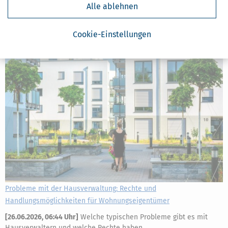
Steckersolaranlagen erfreuen sich immer größerer Beliebtheit. Sie
Alle ablehnen
punkten mit geringen Anschaffungskosten, einfacher Installation
und geringen bürokratischen
Cookie-Einstellungen
mehr
Probleme mit der Hausverwaltung: Rechte und
Handlungsmöglichkeiten für Wohnungseigentümer
[
26.06.2026, 06:44 Uhr
]
Welche typischen Probleme gibt es mit
Hausverwaltern und welche Rechte haben