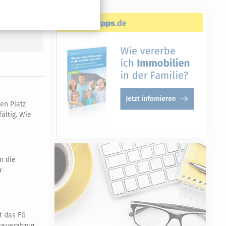
en Platz
ältig. Wie
n die
r
t das FG
steuerabzug