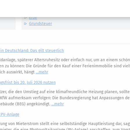
Eigentumswohnung
Ferienwohnung
Erbe
Grundsteuer
n Deutschland: Das gilt steuerlich
danlage, späterer Altersruhesitz oder einfach nur, um an einem schön
n zu können: Die Gründe für den Kauf einer Ferienimmobilie sind vielf
ich auswirkt, hängt
mehr
frist bis 20. Juli 2026 nutzen
er, die den Umstieg auf eine klimafreundliche Heizung planen, sollte
r KfW aufmerksam verfolgen: Die Bundesregierung hat Anpassungen de
 Gebäude (BEG) angekündigt.
mehr
 PV-Anlage
ung von Mieterstrom stellt eine selbstständige Hauptleistung dar, sag
mieter, die eine Photovoltaikanlage (PV-Anlage) anschaffen, zum Vor