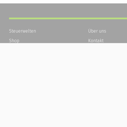
Steuerwelten
Über uns
Shop
Kontakt
Service
Karriere
Newsletter-Anmeldung
Häufige Fragen / F
Alle News
Kundenkonto
Steuererklärung Online
Kundenservice und
Referenz
Vertrag widerrufen