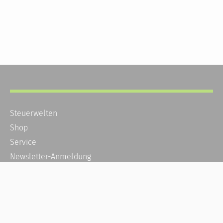
Steuerwelten
Shop
Service
Newsletter-Anmeldung
Alle News
Steuererklärung Online
Referenz
Über uns