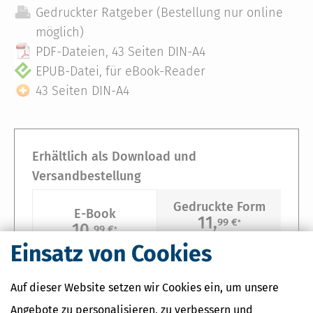
Gedruckter Ratgeber (Bestellung nur online
möglich)
PDF-Dateien, 43 Seiten DIN-A4
EPUB-Datei, für eBook-Reader
43 Seiten DIN-A4
Erhältlich als Download und
Versandbestellung
Gedruckte Form
E-Book
11,
99 €
*
10,
99 €
*
Versandkostenfreie Lieferung
Einsatz von Cookies
Sie erhalten ein Download-Paket, bestehend aus
Auf dieser Website setzen wir Cookies ein, um unsere
PDF-Datei, 43 Seiten DIN-A4
Angebote zu personalisieren, zu verbessern und