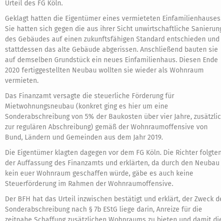
Urteil des FG Köln.
Geklagt hatten die Eigentümer eines vermieteten Einfamilienhauses
Sie hatten sich gegen die aus ihrer Sicht unwirtschaftliche Sanierun
des Gebäudes auf einen zukunftsfähigen Standard entschieden und
stattdessen das alte Gebäude abgerissen. Anschließend bauten sie
auf demselben Grundstück ein neues Einfamilienhaus. Diesen Ende
2020 fertiggestellten Neubau wollten sie wieder als Wohnraum
vermieten.
Das Finanzamt versagte die steuerliche Förderung für
Mietwohnungsneubau (konkret ging es hier um eine
Sonderabschreibung von 5% der Baukosten über vier Jahre, zusätzli
zur regulären Abschreibung) gemäß der Wohnraumoffensive von
Bund, Ländern und Gemeinden aus dem Jahr 2019.
Die Eigentümer klagten dagegen vor dem FG Köln. Die Richter folgte
der Auffassung des Finanzamts und erklärten, da durch den Neubau
kein euer Wohnraum geschaffen würde, gäbe es auch keine
Steuerförderung im Rahmen der Wohnraumoffensive.
Der BFH hat das Urteil inzwischen bestätigt und erklärt, der Zweck d
Sonderabschreibung nach § 7b EStG liege darin, Anreize für die
zeitnahe Schaffung zusätzlichen Wohnraums zu bieten und damit di