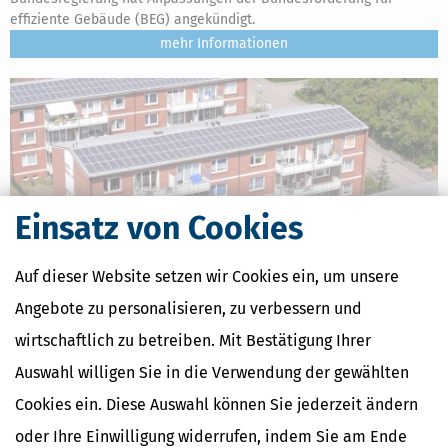
effiziente Gebäude (BEG) angekündigt.
mehr
Einsatz von Cookies
Auf dieser Website setzen wir Cookies ein, um unsere
Angebote zu personalisieren, zu verbessern und
wirtschaftlich zu betreiben. Mit Bestätigung Ihrer
Mieterstrom: Vorsteuerabzug für PV-Anlage
Auswahl willigen Sie in die Verwendung der gewählten
[
02.07.2026, 09:08 Uhr
]
Die Lieferung von Mieterstrom stellt eine
selbstständige Hauptleistung dar, sagt das FG Münster. Das
Cookies ein. Diese Auswahl können Sie jederzeit ändern
bedeutet, dass Vermieter, die eine Photovoltaikanlage (PV-Anlage)
oder Ihre Einwilligung widerrufen, indem Sie am Ende
anschaffen, zum Vorsteuerabzug berechtigt sind.