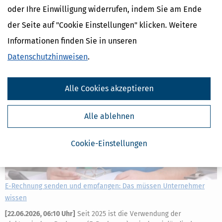
du am Thema Steuern nicht vorbei. Wir helfen dir dabei, die
oder Ihre Einwilligung widerrufen, indem Sie am Ende
Regeln einzuhalten. Denn Ärger mit dem Finanzamt kannst du echt
der Seite auf "Cookie Einstellungen" klicken. Weitere
nicht brauchen.
mehr
Informationen finden Sie in unseren
Datenschutzhinweisen
.
Alle Cookies akzeptieren
Alle ablehnen
Cookie-Einstellungen
E-Rechnung senden und empfangen: Das müssen Unternehmer
wissen
[
22.06.2026, 06:10 Uhr
]
Seit 2025 ist die Verwendung der