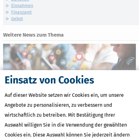
Einnahmen
Finanzamt
Gebot
Weitere News zum Thema
Einsatz von Cookies
Auf dieser Website setzen wir Cookies ein, um unsere
Angebote zu personalisieren, zu verbessern und
wirtschaftlich zu betreiben. Mit Bestätigung Ihrer
Auswahl willigen Sie in die Verwendung der gewählten
Reisen, Fitness, Fashion, DIY: Das musst du als Influencer wissen
Cookies ein. Diese Auswahl können Sie jederzeit ändern
[
31.07.2026, 09:51 Uhr
]
Als Content Creator oder Influencer kommst