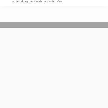
Abbestellung des Newsletters widerrufen.
Steuerwelten
Shop
Service
Newsletter-Anmeldung
Alle News
Steuererklärung Online
Referenz
Über uns
Kontakt