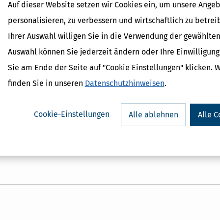
Auf dieser Website setzen wir Cookies ein, um unsere Angeb
personalisieren, zu verbessern und wirtschaftlich zu betrei
inkünfte und zu welcher Einkunftsart gehört dann die Tätigkeit? Handel
Ihrer Auswahl willigen Sie in die Verwendung der gewählten
Auswahl können Sie jederzeit ändern oder Ihre Einwilligun
lich oder gewerblich? Wissen, worauf es ankommt«. Sie erfahren beis
Sie am Ende der Seite auf "Cookie Einstellungen" klicken. 
ichen Einkünften haben können,
finden Sie in unseren
Datenschutzhinweisen
.
it den sogenannten Katalogberufen auf sich hat und
chter Tätigkeiten vorgehen.
Cookie-Einstellungen
Alle ablehnen
Alle C
d (Dateiformat PDF und EPUB). Damit können Sie es auf allen gängigen