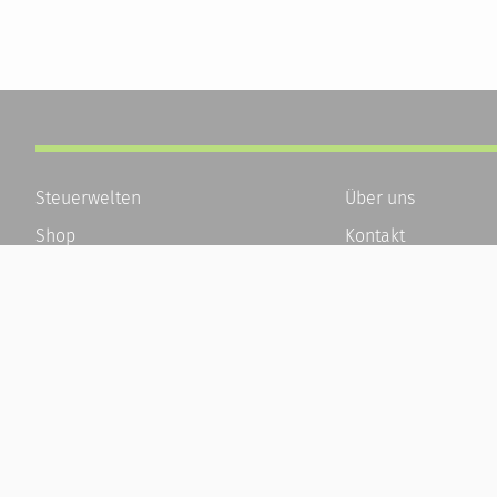
Steuerwelten
Über uns
Shop
Kontakt
Service
Karriere
Newsletter-Anmeldung
Häufige Fragen / F
Alle News
Kundenkonto
Steuererklärung Online
Kundenservice und
Referenz
Vertrag widerrufen