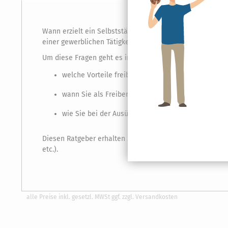
Wann erzielt ein Selbstständiger überhaupt betriebliche E
einer gewerblichen Tätigkeit nachgegangen?
Um diese Fragen geht es in unserem Ratgeber »Freiberuf
welche Vorteile freiberufliche gegenüber gewerbl
wann Sie als Freiberufler tätig sind und was es m
wie Sie bei der Ausübung verschiedener oder gemis
Diesen Ratgeber erhalten Sie als als eBook zum Downloa
etc.).
alle Preise inkl. gesetzl. MWSt ggf. zzgl. Versandkosten