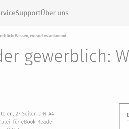
rvice
Support
Über uns
werblich: Wissen, worauf es ankommt
der gewerblich: 
teien, 27 Seiten DIN-A4
atei, für eBook-Reader