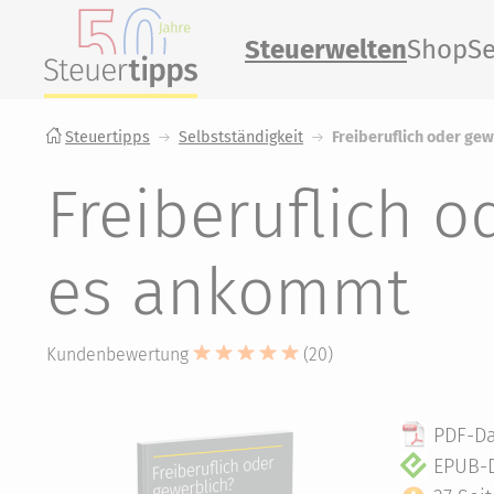
Steuerwelten
Shop
Se
Steuertipps
Selbstständigkeit
Freiberuflich oder ge
Freiberuflich o
es ankommt
Kundenbewertung
(20)
PDF-Da
EPUB-D