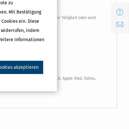
ote zu
FAQ
ben. Mit Bestätigung
t es sich um eine freiberufliche Tätigkeit oder wird
 Cookies ein. Diese
E-Mail
g widerrufen, indem
pielsweise
Weitere Informationen
ookies akzeptieren
 eBook-Readern verwenden (z.B. Apple iPad, Tolino,