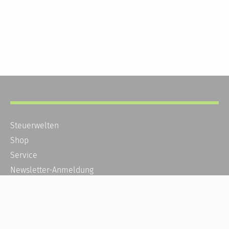
Steuerwelten
Shop
Service
Newsletter-Anmeldung
Alle News
Steuererklärung Online
Referenz