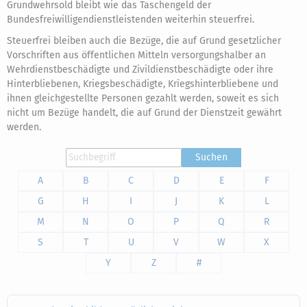
Grundwehrsold bleibt wie das Taschengeld der
Bundesfreiwilligendienstleistenden weiterhin steuerfrei.
Steuerfrei bleiben auch die Bezüge, die auf Grund gesetzlicher
Vorschriften aus öffentlichen Mitteln versorgungshalber an
Wehrdienstbeschädigte und Zivildienstbeschädigte oder ihre
Hinterbliebenen, Kriegsbeschädigte, Kriegshinterbliebene und
ihnen gleichgestellte Personen gezahlt werden, soweit es sich
nicht um Bezüge handelt, die auf Grund der Dienstzeit gewährt
werden.
Suchen
A
B
C
D
E
F
G
H
I
J
K
L
M
N
O
P
Q
R
S
T
U
V
W
X
Y
Z
#