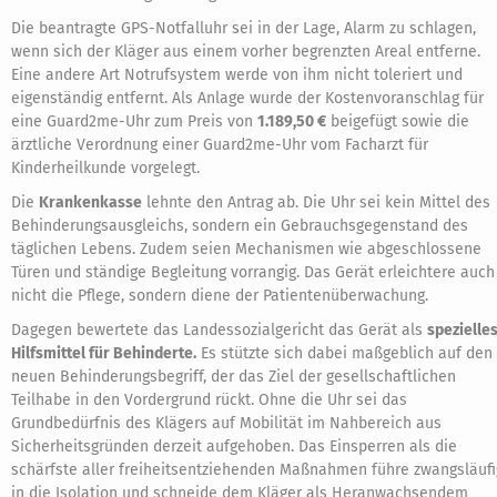
Die beantragte GPS-Notfalluhr sei in der Lage, Alarm zu schlagen,
wenn sich der Kläger aus einem vorher begrenzten Areal entferne.
Eine andere Art Notrufsystem werde von ihm nicht toleriert und
eigenständig entfernt. Als Anlage wurde der Kostenvoranschlag für
eine Guard2me-Uhr zum Preis von
1.189,50 €
beigefügt sowie die
ärztliche Verordnung einer Guard2me-Uhr vom Facharzt für
Kinderheilkunde vorgelegt.
Die
Krankenkasse
lehnte den Antrag ab. Die Uhr sei kein Mittel des
Behinderungsausgleichs, sondern ein Gebrauchsgegenstand des
täglichen Lebens. Zudem seien Mechanismen wie abgeschlossene
Türen und ständige Begleitung vorrangig. Das Gerät erleichtere auch
nicht die Pflege, sondern diene der Patientenüberwachung.
Dagegen bewertete das Landessozialgericht das Gerät als
spezielle
Hilfsmittel für Behinderte.
Es stützte sich dabei maßgeblich auf den
neuen Behinderungsbegriff, der das Ziel der gesellschaftlichen
Teilhabe in den Vordergrund rückt. Ohne die Uhr sei das
Grundbedürfnis des Klägers auf Mobilität im Nahbereich aus
Sicherheitsgründen derzeit aufgehoben. Das Einsperren als die
schärfste aller freiheitsentziehenden Maßnahmen führe zwangsläufi
in die Isolation und schneide dem Kläger als Heranwachsendem