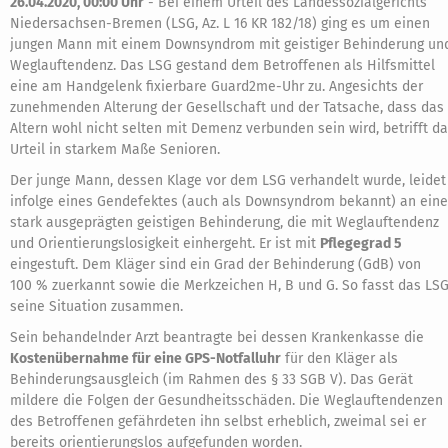
26.04.2020, 00:00 Uhr
-
Bei einem Urteil des Landessozialgerichts
Niedersachsen-Bremen (LSG, Az. L 16 KR 182/18) ging es um einen
jungen Mann mit einem Downsyndrom mit geistiger Behinderung un
Weglauftendenz. Das LSG gestand dem Betroffenen als Hilfsmittel
eine am Handgelenk fixierbare Guard2me-Uhr zu. Angesichts der
zunehmenden Alterung der Gesellschaft und der Tatsache, dass das
Altern wohl nicht selten mit Demenz verbunden sein wird, betrifft d
Urteil in starkem Maße Senioren.
Der junge Mann, dessen Klage vor dem LSG verhandelt wurde, leidet
infolge eines Gendefektes (auch als Downsyndrom bekannt) an eine
stark ausgeprägten geistigen Behinderung, die mit Weglauftendenz
und Orientierungslosigkeit einhergeht. Er ist mit
Pflegegrad 5
eingestuft. Dem Kläger sind ein Grad der Behinderung (GdB) von
100 % zuerkannt sowie die Merkzeichen H, B und G. So fasst das LS
seine Situation zusammen.
Sein behandelnder Arzt beantragte bei dessen Krankenkasse die
Kostenübernahme für eine GPS-Notfalluhr
für den Kläger als
Behinderungsausgleich (im Rahmen des § 33 SGB V). Das Gerät
mildere die Folgen der Gesundheitsschäden. Die Weglauftendenzen
des Betroffenen gefährdeten ihn selbst erheblich, zweimal sei er
bereits orientierungslos aufgefunden worden.