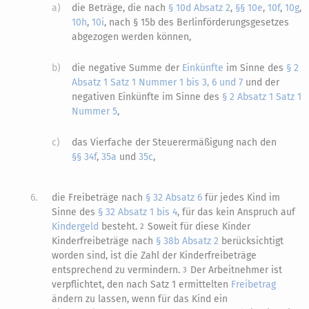
a)
die Beträge, die nach
§ 10d Absatz 2
,
§§ 10e
,
10f
,
10g
,
10h
,
10i
, nach § 15b des Berlinförderungsgesetzes
abgezogen werden können,
b)
die negative Summe der
Einkünfte
im Sinne des
§ 2
Absatz 1 Satz 1 Nummer 1 bis 3, 6 und 7
und der
negativen Einkünfte im Sinne des
§ 2 Absatz 1 Satz 1
Nummer 5
,
c)
das Vierfache der Steuerermäßigung nach den
§§ 34f
,
35a
und
35c
,
6.
die Freibeträge nach
§ 32 Absatz 6
für jedes Kind im
Sinne des
§ 32 Absatz 1 bis 4
, für das kein Anspruch auf
Kindergeld
besteht.
Soweit für diese Kinder
2
Kinderfreibeträge nach
§ 38b Absatz 2
berücksichtigt
worden sind, ist die Zahl der Kinderfreibeträge
entsprechend zu vermindern.
Der Arbeitnehmer ist
3
verpflichtet, den nach Satz 1 ermittelten
Freibetrag
ändern zu lassen, wenn für das Kind ein