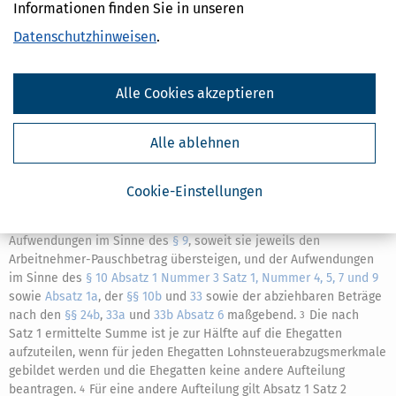
Informationen finden Sie in unseren
Aufteilung in Monatsbeträge, falls erforderlich in Wochen
und Tagesbeträge, jeweils auf die voraussichtliche
Dauer des
Datenschutzhinweisen
.
Dienstverhältnisses
im Kalenderjahr gleichmäßig zu verteilen.
Die Sätze 5 bis 8 gelten für den Hinzurechnungsbetrag nach
9
Absatz 1 Satz 1 Nummer 7 entsprechend.
Alle Cookies akzeptieren
(3)
Für Ehegatten, die beide unbeschränkt
1
einkommensteuerpflichtig sind und nicht dauernd getrennt leben,
Alle ablehnen
ist jeweils die Summe der nach Absatz 1 Satz 1 Nummer 2 bis 4
und 5 in Betracht kommenden Beträge gemeinsam zu ermitteln;
der in Absatz 1 Satz 1 Nummer 2 genannte Betrag ist zu
Cookie-Einstellungen
verdoppeln.
Für die Anwendung des Absatzes 2 Satz 4 ist die
2
Summe der für beide Ehegatten in Betracht kommenden
Aufwendungen im Sinne des
§ 9
, soweit sie jeweils den
Arbeitnehmer-Pauschbetrag übersteigen, und der Aufwendungen
im Sinne des
§ 10 Absatz 1 Nummer 3 Satz 1, Nummer 4, 5, 7 und 9
sowie
Absatz 1a
, der
§§ 10b
und
33
sowie der abziehbaren Beträge
nach den
§§ 24b
,
33a
und
33b Absatz 6
maßgebend.
Die nach
3
Satz 1 ermittelte Summe ist je zur Hälfte auf die Ehegatten
aufzuteilen, wenn für jeden Ehegatten Lohnsteuerabzugsmerkmale
gebildet werden und die Ehegatten keine andere Aufteilung
beantragen.
Für eine andere Aufteilung gilt Absatz 1 Satz 2
4