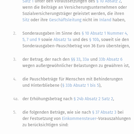
Satz 1
unter den Voraussetzungen des
§ 10 Absatz 2
,
wenn die Beiträge an Versicherungsunternehmen oder
Sozialversicherungsträger geleistet werden, die ihren
Sitz
oder ihre
Geschäftsleitung
nicht im
Inland
haben,
2.
Sonderausgaben im Sinne des
§ 10 Absatz 1 Nummer 4,
5, 7 und 9
sowie
Absatz 1a
und des
§ 10b
, soweit sie den
Sonderausgaben-Pauschbetrag von 36 Euro übersteigen,
3.
der Betrag, der nach den
§§ 33
,
33a
und
33b Absatz 6
wegen außergewöhnlicher Belastungen zu gewähren ist,
4.
die Pauschbeträge für Menschen mit Behinderungen
und Hinterbliebene (
§ 33b Absatz 1 bis 5
),
4a.
der Erhöhungsbetrag nach
§ 24b Absatz 2 Satz 2
,
5.
die folgenden Beträge, wie sie nach
§ 37 Absatz 3
bei
der Festsetzung von
Einkommensteuer
-Vorauszahlungen
zu berücksichtigen sind: