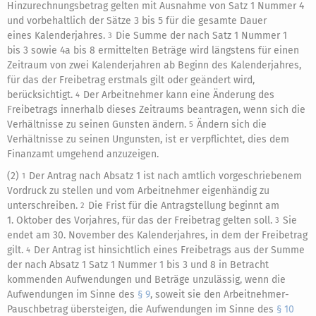
Hinzurechnungsbetrag gelten mit Ausnahme von Satz 1 Nummer 4
und vorbehaltlich der Sätze 3 bis 5 für die gesamte Dauer
eines Kalenderjahres.
Die Summe der nach Satz 1 Nummer 1
3
bis 3 sowie 4a bis 8 ermittelten Beträge wird längstens für einen
Zeitraum von zwei Kalenderjahren ab Beginn des Kalenderjahres,
für das der Freibetrag erstmals gilt oder geändert wird,
berücksichtigt.
Der Arbeitnehmer kann eine Änderung des
4
Freibetrags innerhalb dieses Zeitraums beantragen, wenn sich die
Verhältnisse zu seinen Gunsten ändern.
Ändern sich die
5
Verhältnisse zu seinen Ungunsten, ist er verpflichtet, dies dem
Finanzamt umgehend anzuzeigen.
(2)
Der Antrag nach Absatz 1 ist nach amtlich vorgeschriebenem
1
Vordruck zu stellen und vom Arbeitnehmer eigenhändig zu
unterschreiben.
Die Frist für die Antragstellung beginnt am
2
1. Oktober des Vorjahres, für das der Freibetrag gelten soll.
Sie
3
endet am 30. November des Kalenderjahres, in dem der Freibetrag
gilt.
Der Antrag ist hinsichtlich eines Freibetrags aus der Summe
4
der nach Absatz 1 Satz 1 Nummer 1 bis 3 und 8 in Betracht
kommenden Aufwendungen und Beträge unzulässig, wenn die
Aufwendungen im Sinne des
§ 9
, soweit sie den Arbeitnehmer-
Pauschbetrag übersteigen, die Aufwendungen im Sinne des
§ 10