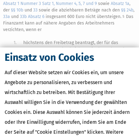
Absatz 1 Nummer 3 Satz 1, Nummer 4, 5, 7 und 9
sowie
Absatz 1a
,
der
§§ 10b
und
33
sowie die abziehbaren Beträge nach den
§§ 24b
,
33a
und
33b Absatz 6
insgesamt 600 Euro nicht übersteigen.
Das
5
Finanzamt kann auf nähere Angaben des Arbeitnehmers
verzichten, wenn er
1.
höchstens den Freibetrag beantragt, der für das
vorangegangene Kalenderjahr ermittelt wurde, und
Einsatz von Cookies
2.
versichert, dass sich die maßgebenden Verhältnisse
nicht wesentlich geändert haben.
Auf dieser Website setzen wir Cookies ein, um unsere
Angebote zu personalisieren, zu verbessern und
Das Finanzamt hat den Freibetrag durch Aufteilung
6
in Monatsfreibeträge, falls erforderlich in Wochen-
wirtschaftlich zu betreiben. Mit Bestätigung Ihrer
und Tagesfreibeträge, jeweils auf die der Antragstellung
Auswahl willigen Sie in die Verwendung der gewählten
folgenden Monate des Kalenderjahres gleichmäßig zu verteilen.
Abweichend hiervon darf ein Freibetrag, der
7
Cookies ein. Diese Auswahl können Sie jederzeit ändern
im Monat Januar eines Kalenderjahres beantragt wird, mit Wirkung
oder Ihre Einwilligung widerrufen, indem Sie am Ende
vom 1. Januar dieses Kalenderjahres an berücksichtigt werden.
Ist der Arbeitnehmer beschränkt einkommensteuerpflichtig, hat
8
der Seite auf "Cookie Einstellungen" klicken. Weitere
das Finanzamt den nach Absatz 4 ermittelten Freibetrag durch