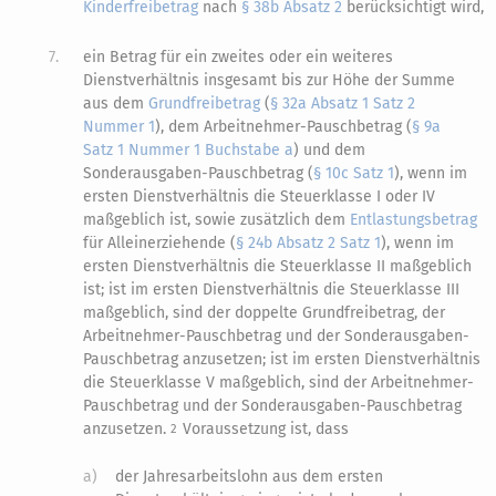
Kinderfreibetrag
nach
§ 38b Absatz 2
berücksichtigt wird,
7.
ein Betrag für ein zweites oder ein weiteres
Dienstverhältnis insgesamt bis zur Höhe der Summe
aus dem
Grundfreibetrag
(
§ 32a Absatz 1 Satz 2
Nummer 1
), dem Arbeitnehmer-Pauschbetrag (
§ 9a
Satz 1 Nummer 1 Buchstabe a
) und dem
Sonderausgaben-Pauschbetrag (
§ 10c Satz 1
), wenn im
ersten Dienstverhältnis die Steuerklasse I oder IV
maßgeblich ist, sowie zusätzlich dem
Entlastungsbetrag
für Alleinerziehende (
§ 24b Absatz 2 Satz 1
), wenn im
ersten Dienstverhältnis die Steuerklasse II maßgeblich
ist; ist im ersten Dienstverhältnis die Steuerklasse III
maßgeblich, sind der doppelte Grundfreibetrag, der
Arbeitnehmer-Pauschbetrag und der Sonderausgaben-
Pauschbetrag anzusetzen; ist im ersten Dienstverhältnis
die Steuerklasse V maßgeblich, sind der Arbeitnehmer-
Pauschbetrag und der Sonderausgaben-Pauschbetrag
anzusetzen.
Voraussetzung ist, dass
2
a)
der Jahresarbeitslohn aus dem ersten