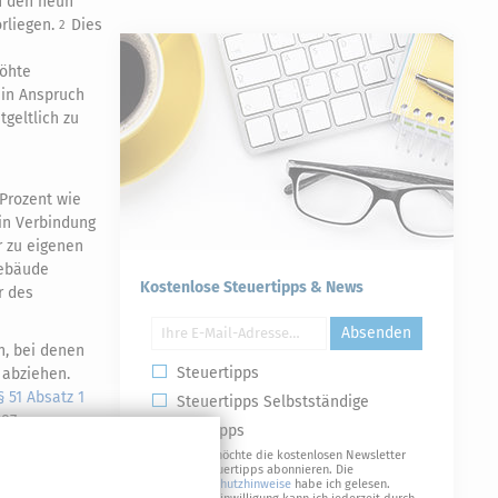
n den neun
rliegen.
Dies
2
höhte
 in Anspruch
geltlich zu
Prozent wie
in Verbindung
r zu eigenen
Gebäude
Kostenlose Steuertipps & News
r des
Absenden
n, bei denen
Steuertipps
 abziehen.
§ 51 Absatz 1
Steuertipps Selbstständige
987
Geldtipps
Ja, ich möchte die kostenlosen Newsletter
von Steuertipps abonnieren. Die
uerpflichtigen
Datenschutzhinweise
habe ich gelesen.