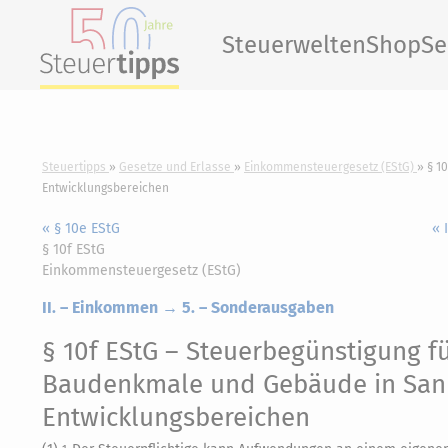
Steuerwelten
Shop
Se
Steuertipps
Gesetze und Erlasse
Einkommensteuergesetz (EStG)
§ 1
Entwicklungsbereichen
« § 10e EStG
« 
§ 10f EStG
Einkommensteuergesetz (EStG)
II. – Einkommen → 5. – Sonderausgaben
§ 10f EStG
– Steuerbegünstigung f
Baudenkmale und Gebäude in Sani
Entwicklungsbereichen