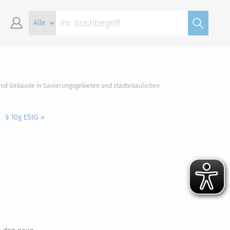
und Gebäude in Sanierungsgebieten und städtebaulichen
§ 10g EStG »