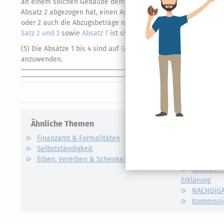
an einem solchen Gebäude dem Gebäude gleichsteht.
Erwirbt
2
Absatz 2 abgezogen hat, einen Anteil an demselben Gebäude h
oder 2 auch die Abzugsbeträge nach den Absätzen 1 und 2 in A
Satz 2 und 3
sowie
Absatz 7
ist sinngemäß anzuwenden.
(5) Die Absätze 1 bis 4 sind auf
Gebäudeteile
, die selbständig
anzuwenden.
Ähnliche Themen
Verwandte
Finanzamt & Formalitäten
Kapitalert
Selbstständigkeit
Definition un
Erben, Vererben & Schenken
CO2-Steue
Kapitalert
Erklärung
NACHDiG
Kommissi