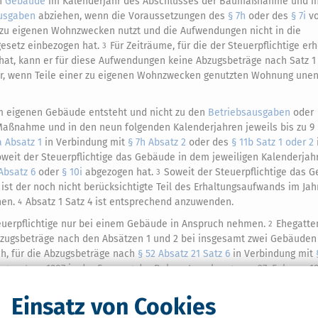
en
Gebäude
im Kalenderjahr des Abschlusses der Baumaßnahme und i
usgaben
abziehen, wenn die Voraussetzungen des
§ 7h
oder des
§ 7i
vo
r zu eigenen Wohnzwecken nutzt und die Aufwendungen nicht in die
esetz einbezogen hat.
Für Zeiträume, für die der Steuerpflichtige er
3
at, kann er für diese Aufwendungen keine Abzugsbeträge nach Satz 1
r, wenn Teile einer zu eigenen Wohnzwecken genutzten Wohnung unent
em eigenen Gebäude entsteht und nicht zu den
Betriebsausgaben
oder
Maßnahme und in den neun folgenden Kalenderjahren jeweils bis zu 9 
a Absatz 1
in Verbindung mit
§ 7h Absatz 2
oder des
§ 11b Satz 1 oder 2
 soweit der Steuerpflichtige das Gebäude in dem jeweiligen Kalenderjah
Absatz 6
oder
§ 10i
abgezogen hat.
Soweit der Steuerpflichtige das 
3
 ist der noch nicht berücksichtigte Teil des Erhaltungsaufwands im Jah
hen.
Absatz 1 Satz 4 ist entsprechend anzuwenden.
4
euerpflichtige nur bei einem Gebäude in Anspruch nehmen.
Ehegatte
2
bzugsbeträge nach den Absätzen 1 und 2 bei insgesamt zwei Gebäuden
h, für die Abzugsbeträge nach
§ 52 Absatz 21 Satz 6
in Verbindung mit
rgesetzes
1987 in der Fassung der Bekanntmachung vom 27. Februar 1
ndes gilt für Abzugsbeträge nach
§ 52 Absatz 21 Satz 7
.
Einsatz von Cookies
 so ist Absatz 3 mit der Maßgabe anzuwenden, dass der Anteil des Ste