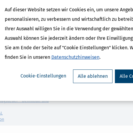
 ein Miteigentümer, der für seinen Anteil bereits Abzugsbeträge nach 
inzu, kann er für danach von ihm durchgeführte Maßnahmen im Sinne 
Auf dieser Website setzen wir Cookies ein, um unsere Angeb
nspruch nehmen, die auf den hinzuerworbenen Anteil entfallen.
§ 10
3
personalisieren, zu verbessern und wirtschaftlich zu betrei
Ihrer Auswahl willigen Sie in die Verwendung der gewählten
e unbewegliche Wirtschaftsgüter sind, und auf Eigentumswohnungen e
Auswahl können Sie jederzeit ändern oder Ihre Einwilligun
Sie am Ende der Seite auf "Cookie Einstellungen" klicken. 
finden Sie in unseren
Datenschutzhinweisen
.
 Lexikon-Begriffe
Cookie-Einstellungen
Alle ablehnen
Alle C
ragsteuer Freibetrag -
d Erklärung
r - Was ist das?
ragsteuer - Definition und
AL
on