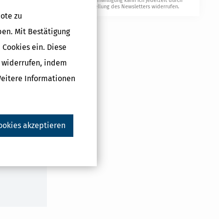
Meine Einwilligung kann ich jederzeit durch
Absatz 1 oder
Abbestellung des Newsletters widerrufen.
der Absätze 1
ote zu
e Absatz 5
ben. Mit Bestätigung
 Cookies ein. Diese
ntsprechend
g widerrufen, indem
Weitere Informationen
Druckversion
ookies akzeptieren