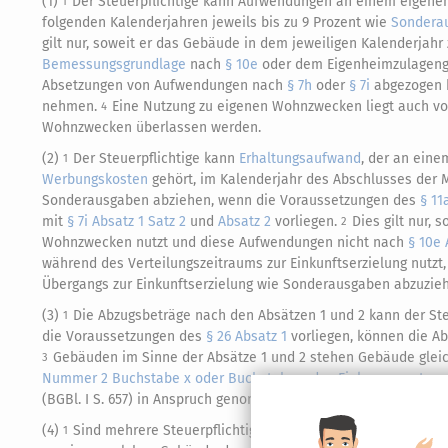
(1)
Der Steuerpflichtige kann Aufwendungen an einem eigen
1
folgenden Kalenderjahren jeweils bis zu 9 Prozent wie
Sondera
gilt nur, soweit er das Gebäude in dem jeweiligen Kalenderjah
Bemessungsgrundlage
nach
§ 10e
oder dem Eigenheimzulageng
Absetzungen von Aufwendungen nach
§ 7h
oder
§ 7i
abgezogen h
nehmen.
Eine Nutzung zu eigenen Wohnzwecken liegt auch vo
4
Wohnzwecken überlassen werden.
(2)
Der Steuerpflichtige kann
Erhaltungsaufwand
, der an ein
1
Werbungskosten
gehört, im Kalenderjahr des Abschlusses der 
Sonderausgaben abziehen, wenn die Voraussetzungen des
§ 11
mit
§ 7i Absatz 1 Satz 2
und
Absatz 2
vorliegen.
Dies gilt nur,
2
Wohnzwecken nutzt und diese Aufwendungen nicht nach
§ 10e 
während des Verteilungszeitraums zur Einkunftserzielung nutzt,
Übergangs zur Einkunftserzielung wie Sonderausgaben abzuzie
(3)
Die Abzugsbeträge nach den Absätzen 1 und 2 kann der St
1
die Voraussetzungen des
§ 26 Absatz 1
vorliegen, können die A
Gebäuden im Sinne der Absätze 1 und 2 stehen Gebäude gleic
3
Nummer 2 Buchstabe x oder Buchstabe y des Einkommensteue
(BGBl. I S. 657) in Anspruch genommen worden sind; Entspreche
(4)
Sind mehrere Steuerpflichtige Eigentümer eines Gebäudes,
1