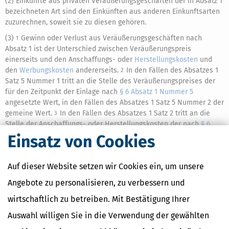
(2) Einkünfte aus privaten Veräußerungsgeschäften der in Absatz 1
bezeichneten Art sind den Einkünften aus anderen Einkunftsarten
zuzurechnen, soweit sie zu diesen gehören.
(3)
Gewinn oder Verlust aus Veräußerungsgeschäften nach
1
Absatz 1 ist der Unterschied zwischen Veräußerungspreis
einerseits und den Anschaffungs- oder
Herstellungskosten
und
den
Werbungskosten
andererseits.
In den Fällen des Absatzes 1
2
Satz 5 Nummer 1 tritt an die Stelle des Veräußerungspreises der
für den Zeitpunkt der Einlage nach
§ 6 Absatz 1 Nummer 5
angesetzte Wert, in den Fällen des Absatzes 1 Satz 5 Nummer 2 der
gemeine Wert.
In den Fällen des Absatzes 1 Satz 2 tritt an die
3
Stelle der Anschaffungs- oder Herstellungskosten der nach
§ 6
Absatz 1 Nummer 4
oder
§ 16 Absatz 3
angesetzte Wert.
Die
4
Einsatz von Cookies
Anschaffungs- oder Herstellungskosten mindern sich um
Absetzungen für Abnutzung, erhöhte Absetzungen und
Auf dieser Website setzen wir Cookies ein, um unsere
Sonderabschreibungen, soweit sie bei der Ermittlung der Einkünfte
im Sinne des
§ 2 Absatz 1 Satz 1 Nummer 4 bis 7
abgezogen worden
Angebote zu personalisieren, zu verbessern und
sind.
Gewinne
bleiben steuerfrei, wenn der aus den privaten
5
wirtschaftlich zu betreiben. Mit Bestätigung Ihrer
Veräußerungsgeschäften erzielte Gesamtgewinn im Kalenderjahr
weniger als 1 000 Euro betragen hat.
In den Fällen des Absatzes 1
6
Auswahl willigen Sie in die Verwendung der gewählten
Satz 5 Nummer 1 sind Gewinne oder Verluste für das Kalenderjahr,