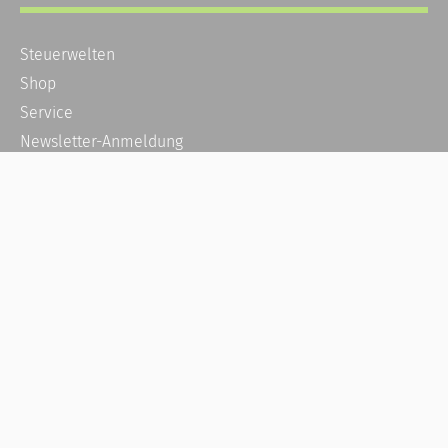
Steuerwelten
Shop
Service
Newsletter-Anmeldung
Alle News
Steuererklärung Online
Referenz
Über uns
Kontakt
Karriere
Häufige Fragen / FAQ
Kundenkonto
Kundenservice und Support
Vertrag widerrufen