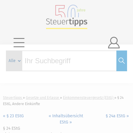

Steuertipps
Gesetze und Erlasse
Einkommensteuergesetz (EStG)
§ 24
EStG, Andere Einkünfte
« § 23 EStG
« Inhaltsübersicht
§ 24a EStG »
EStG »
§ 24 EStG