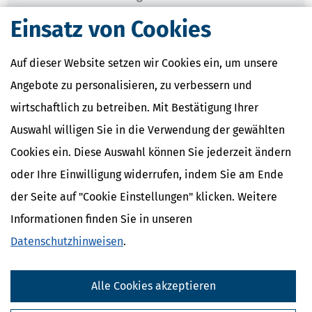
Kapitalertragsteuer Freibetrag -
Einsatz von Cookies
Definition und Erklärung
CO2-Steuer - Was ist das?
Kapitalertragsteuer - Definition und
Auf dieser Website setzen wir Cookies ein, um unsere
Erklärung
Angebote zu personalisieren, zu verbessern und
NACHDiGAL
Kommission
wirtschaftlich zu betreiben. Mit Bestätigung Ihrer
Auswahl willigen Sie in die Verwendung der gewählten
Cookies ein. Diese Auswahl können Sie jederzeit ändern
oder Ihre Einwilligung widerrufen, indem Sie am Ende
der Seite auf "Cookie Einstellungen" klicken. Weitere
Informationen finden Sie in unseren
Datenschutzhinweisen
.
Alle Cookies akzeptieren
Kostenlose Steuertipps & News