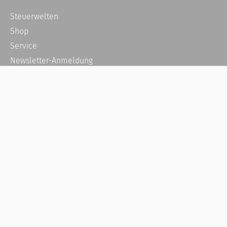
Steuerwelten
Shop
Service
Newsletter-Anmeldung
Alle News
Steuererklärung Online
Referenz
Über uns
Kontakt
Karriere
Häufige Fragen / FAQ
Kundenkonto
Kundenservice und Support
Vertrag widerrufen