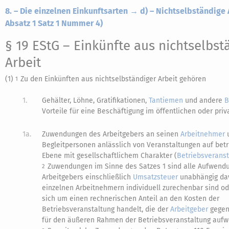
8. – Die einzelnen Einkunftsarten → d) – Nichtselbständige A
Absatz 1 Satz 1 Nummer 4)
§ 19 EStG
– Einkünfte aus nichtselbst
Arbeit
(1)
Zu den Einkünften aus nichtselbständiger Arbeit gehören
1
1.
Gehälter, Löhne, Gratifikationen,
Tantiemen
und andere
B
Vorteile für eine Beschäftigung im öffentlichen oder priv
1a.
Zuwendungen des Arbeitgebers an seinen
Arbeitnehmer
Begleitpersonen anlässlich von Veranstaltungen auf betr
Ebene mit gesellschaftlichem Charakter (
Betriebsveranst
Zuwendungen im Sinne des Satzes 1 sind alle Aufwend
2
Arbeitgebers einschließlich
Umsatzsteuer
unabhängig dav
einzelnen Arbeitnehmern individuell zurechenbar sind od
sich um einen rechnerischen Anteil an den Kosten der
Betriebsveranstaltung handelt, die der
Arbeitgeber
gegen
für den äußeren Rahmen der Betriebsveranstaltung aufw