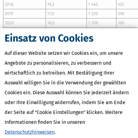
2018
19,2
1 440
432
2019
17,6
1 320
396
2020
16,0
1 200
360
2021
15,2
1 140
342
Einsatz von Cookies
2022
14,4
1 080
324
2023
14,0
1 050
315
Auf dieser Website setzen wir Cookies ein, um unsere
2024
13,6
1 020
306
Angebote zu personalisieren, zu verbessern und
2025
13,2
990
297
wirtschaftlich zu betreiben. Mit Bestätigung Ihrer
2026
12,8
960
288
Auswahl willigen Sie in die Verwendung der gewählten
2027
12,4
930
279
Cookies ein. Diese Auswahl können Sie jederzeit ändern
2028
12,0
900
270
oder Ihre Einwilligung widerrufen, indem Sie am Ende
2029
11,6
870
261
der Seite auf "Cookie Einstellungen" klicken. Weitere
2030
11,2
840
252
Informationen finden Sie in unseren
2031
10,8
810
243
Datenschutzhinweisen
.
2032
10,4
780
234