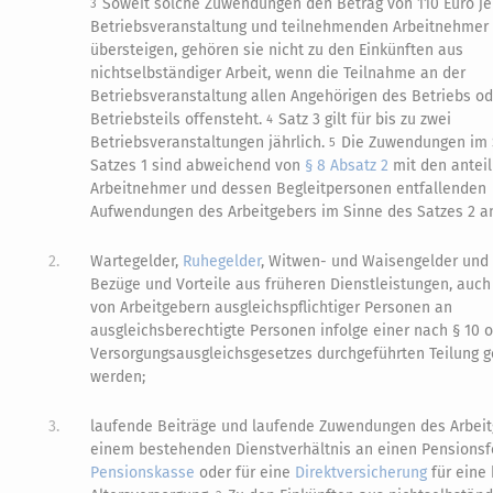
Soweit solche Zuwendungen den Betrag von 110 Euro je
3
Betriebsveranstaltung und teilnehmenden Arbeitnehmer 
übersteigen, gehören sie nicht zu den Einkünften aus
nichtselbständiger Arbeit, wenn die Teilnahme an der
Betriebsveranstaltung allen Angehörigen des Betriebs od
Betriebsteils offensteht.
Satz 3 gilt für bis zu zwei
4
Betriebsveranstaltungen jährlich.
Die Zuwendungen im 
5
Satzes 1 sind abweichend von
§ 8 Absatz 2
mit den anteil
Arbeitnehmer und dessen Begleitpersonen entfallenden
Aufwendungen des Arbeitgebers im Sinne des Satzes 2 a
2.
Wartegelder,
Ruhegelder
, Witwen- und Waisengelder und
Bezüge und Vorteile aus früheren Dienstleistungen, auch
von Arbeitgebern ausgleichspflichtiger Personen an
ausgleichsberechtigte Personen infolge einer nach § 10 o
Versorgungsausgleichsgesetzes durchgeführten Teilung g
werden;
3.
laufende Beiträge und laufende Zuwendungen des Arbei
einem bestehenden Dienstverhältnis an einen Pensionsf
Pensionskasse
oder für eine
Direktversicherung
für eine 