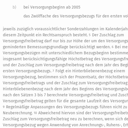
b)
bei Versorgungsbeginn ab 2005
das Zwölffache des Versorgungsbezugs für den ersten vo
jeweils zuzüglich voraussichtlicher Sonderzahlungen im Kalenderjahr
diesem Zeitpunkt ein Rechtsanspruch besteht.
Der Zuschlag zum
5
Versorgungsfreibetrag darf nur bis zur Höhe der um den Versorgungs
geminderten Bemessungsgrundlage berücksichtigt werden.
Bei me
6
Versorgungsbezügen mit unterschiedlichem Bezugsbeginn bestimme
insgesamt berücksichtigungsfähige Höchstbetrag des Versorgungsfr
und der Zuschlag zum Versorgungsfreibetrag nach dem Jahr des Beg
ersten Versorgungsbezugs.
Folgt ein Hinterbliebenenbezug einem
7
Versorgungsbezug, bestimmen sich der Prozentsatz, der Höchstbetr
Versorgungsfreibetrags und der Zuschlag zum Versorgungsfreibetrag
Hinterbliebenenbezug nach dem Jahr des Beginns des Versorgungsb
nach den Sätzen 3 bis 7 berechnete Versorgungsfreibetrag und Zusc
Versorgungsfreibetrag gelten für die gesamte Laufzeit des Versorgu
Regelmäßige Anpassungen des Versorgungsbezugs führen nicht zu 
9
Neuberechnung.
Abweichend hiervon sind der Versorgungsfreibet
10
Zuschlag zum Versorgungsfreibetrag neu zu berechnen, wenn sich d
Versorgungsbezug wegen Anwendung von Anrechnungs-, Ruhens-, Er