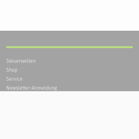
Steuerwelten
Shop
Service
Newsletter-Anmeldung
Alle News
Steuererklärung Online
Referenz
Über uns
Kontakt