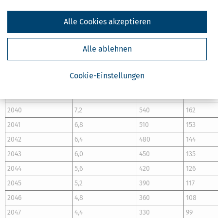
2033
10,0
750
225
Alle Cookies akzeptieren
2034
9,6
720
216
2035
9,2
690
207
Alle ablehnen
2036
8,8
660
198
2037
8,4
630
189
Cookie-Einstellungen
2038
8,0
600
180
2039
7,6
570
171
2040
7,2
540
162
2041
6,8
510
153
2042
6,4
480
144
2043
6,0
450
135
2044
5,6
420
126
2045
5,2
390
117
2046
4,8
360
108
2047
4,4
330
99