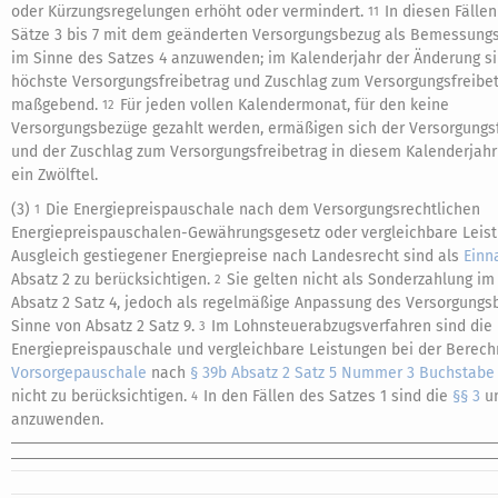
oder Kürzungsregelungen erhöht oder vermindert.
In diesen Fällen
11
Sätze 3 bis 7 mit dem geänderten Versorgungsbezug als Bemessung
im Sinne des Satzes 4 anzuwenden; im Kalenderjahr der Änderung si
höchste Versorgungsfreibetrag und Zuschlag zum Versorgungsfreibe
maßgebend.
Für jeden vollen Kalendermonat, für den keine
12
Versorgungsbezüge gezahlt werden, ermäßigen sich der Versorgungs
und der Zuschlag zum Versorgungsfreibetrag in diesem Kalenderjahr
ein Zwölftel.
(3)
Die Energiepreispauschale nach dem Versorgungsrechtlichen
1
Energiepreispauschalen-Gewährungsgesetz oder vergleichbare Leis
Ausgleich gestiegener Energiepreise nach Landesrecht sind als
Ein
Absatz 2 zu berücksichtigen.
Sie gelten nicht als Sonderzahlung im
2
Absatz 2 Satz 4, jedoch als regelmäßige Anpassung des Versorgungs
Sinne von Absatz 2 Satz 9.
Im Lohnsteuerabzugsverfahren sind die
3
Energiepreispauschale und vergleichbare Leistungen bei der Berech
Vorsorgepauschale
nach
§ 39b Absatz 2 Satz 5 Nummer 3 Buchstabe
nicht zu berücksichtigen.
In den Fällen des Satzes 1 sind die
§§ 3
u
4
anzuwenden.