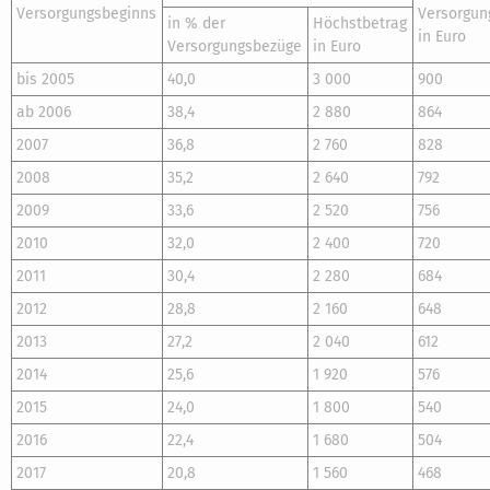
Versorgungsbeginns
Versorgun
in % der
Höchstbetrag
in Euro
Versorgungsbezüge
in Euro
bis 2005
40,0
3 000
900
ab 2006
38,4
2 880
864
2007
36,8
2 760
828
2008
35,2
2 640
792
2009
33,6
2 520
756
2010
32,0
2 400
720
2011
30,4
2 280
684
2012
28,8
2 160
648
2013
27,2
2 040
612
2014
25,6
1 920
576
2015
24,0
1 800
540
2016
22,4
1 680
504
2017
20,8
1 560
468