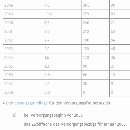
2048
4,0
300
90
2049
3,6
270
81
2050
3,2
240
72
2051
2,8
210
63
2052
2,4
180
54
2053
2,0
150
45
2054
1,6
120
36
2055
1,2
90
27
2056
0,8
60
18
2057
0,4
30
9
2058
0,0
0
0
Bemessungsgrundlage
für den Versorgungsfreibetrag ist
4
a)
bei Versorgungsbeginn vor 2005
das Zwölffache des Versorgungsbezugs für Januar 2005,