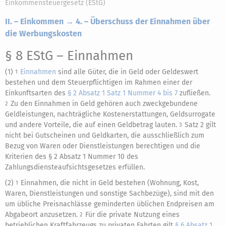
Einkommensteuergesetz (EStG)
II. – Einkommen → 4. – Überschuss der Einnahmen über
die Werbungskosten
§ 8 EStG
– Einnahmen
(1)
Einnahmen
sind alle Güter, die in Geld oder Geldeswert
1
bestehen und dem Steuerpflichtigen im Rahmen einer der
Einkunftsarten des
§ 2 Absatz 1 Satz 1 Nummer 4 bis 7
zufließen.
Zu den Einnahmen in Geld gehören auch zweckgebundene
2
Geldleistungen, nachträgliche Kostenerstattungen, Geldsurrogate
und andere Vorteile, die auf einen Geldbetrag lauten.
Satz 2 gilt
3
nicht bei Gutscheinen und Geldkarten, die ausschließlich zum
Bezug von Waren oder Dienstleistungen berechtigen und die
Kriterien des § 2 Absatz 1 Nummer 10 des
Zahlungsdiensteaufsichtsgesetzes erfüllen.
(2)
Einnahmen, die nicht in Geld bestehen (Wohnung, Kost,
1
Waren, Dienstleistungen und sonstige Sachbezüge), sind mit den
um übliche Preisnachlässe geminderten üblichen Endpreisen am
Abgabeort anzusetzen.
Für die private Nutzung eines
2
betrieblichen Kraftfahrzeugs zu privaten Fahrten gilt
§ 6 Absatz 1