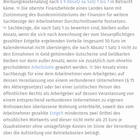
Werbungskostenabzug nach
§ 9 Absatz 4a Satz 1 bis 7
in Betracht
käme.
Die oberste Finanzbehörde eines Landes kann mit
10
Zustimmung des Bundesministeriums der Finanzen für weitere
Sachbezüge der Arbeitnehmer Durchschnittswerte festsetzen.
Sachbezüge, die nach Satz 1 zu bewerten sind, bleiben außer
11
Ansatz, wenn die sich nach Anrechnung der vom Steuerpflichtigen
gezahlten Entgelte ergebenden Vorteile insgesamt 50 Euro im
Kalendermonat nicht übersteigen; die nach Absatz 1 Satz 3 nicht zu
den Einnahmen in Geld gehörenden Gutscheine und Geldkarten
bleiben nur dann außer Ansatz, wenn sie zusätzlich zum ohnehin
geschuldeten
Arbeitslohn
gewährt werden.
Der Ansatz eines
12
Sachbezugs für eine dem Arbeitnehmer vom Arbeitgeber, auf
dessen Veranlassung von einem verbundenen Unternehmen (§ 15
des Aktiengesetzes) oder bei einer juristischen Person des
öffentlichen Rechts als Arbeitgeber auf dessen Veranlassung von
einem entsprechend verbundenen Unternehmen zu eigenen
Wohnzwecken überlassene Wohnung unterbleibt, soweit das vom
Arbeitnehmer gezahlte
Entgelt
mindestens zwei Drittel des
ortsüblichen Mietwerts und dieser nicht mehr als 25 Euro je
Quadratmeter ohne umlagefähige Kosten im Sinne der Verordnung
über die Aufstellung von Betriebskosten beträgt.