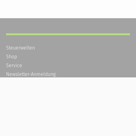
Steuerwelten
Shop
Service
Newsletter-Anmeldung
Alle News
Steuererklärung Online
Referenz
Über uns
Kontakt
Karriere