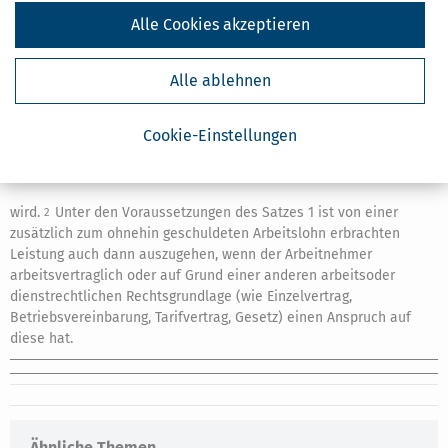
2.
der Anspruch auf Arbeitslohn nicht zugunsten der
Alle Cookies akzeptieren
Leistung herabgesetzt,
Alle ablehnen
3.
die verwendungs- oder zweckgebundene Leistung nicht
anstelle einer bereits vereinbarten künftigen Erhöhung
des Arbeitslohns gewährt und
Cookie-Einstellungen
4.
bei Wegfall der Leistung der Arbeitslohn nicht erhöht
wird.
Unter den Voraussetzungen des Satzes 1 ist von einer
2
zusätzlich zum ohnehin geschuldeten Arbeitslohn erbrachten
Leistung auch dann auszugehen, wenn der Arbeitnehmer
arbeitsvertraglich oder auf Grund einer anderen arbeitsoder
dienstrechtlichen Rechtsgrundlage (wie Einzelvertrag,
Betriebsvereinbarung, Tarifvertrag, Gesetz) einen Anspruch auf
diese hat.
Ähnliche Themen