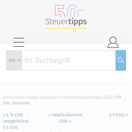

Steuertipps
Gesetze und Erlasse
Einkommensteuergesetz (EStG)
§ 8
EStG, Einnahmen
« § 7k EStG
« Inhaltsübersicht
§ 9 EStG »
(weggefallen)
EStG »
§ 8 EStG