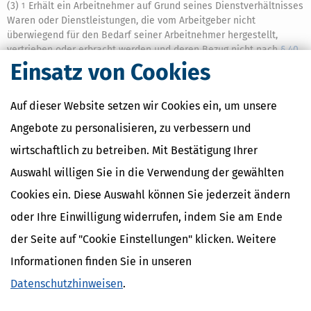
(3)
Erhält ein Arbeitnehmer auf Grund seines Dienstverhältnisses
1
Waren oder Dienstleistungen, die vom Arbeitgeber nicht
überwiegend für den Bedarf seiner Arbeitnehmer hergestellt,
vertrieben oder erbracht werden und deren Bezug nicht nach
§ 40
pauschal versteuert wird, so gelten als deren Werte abweichend
Einsatz von Cookies
von Absatz 2 die um 4 Prozent geminderten Endpreise, zu denen
der Arbeitgeber oder der dem Abgabeort nächstansässige
Auf dieser Website setzen wir Cookies ein, um unsere
Abnehmer die Waren oder Dienstleistungen fremden
Letztverbrauchern im allgemeinen Geschäftsverkehr anbietet.
Angebote zu personalisieren, zu verbessern und
Die sich nach Abzug der vom Arbeitnehmer gezahlten Entgelte
2
wirtschaftlich zu betreiben. Mit Bestätigung Ihrer
ergebenden Vorteile sind steuerfrei, soweit sie aus dem
Dienstverhältnis insgesamt 1.080 Euro im Kalenderjahr nicht
Auswahl willigen Sie in die Verwendung der gewählten
übersteigen.
Cookies ein. Diese Auswahl können Sie jederzeit ändern
(4)
Im Sinne dieses Gesetzes werden Leistungen des
1
oder Ihre Einwilligung widerrufen, indem Sie am Ende
Arbeitgebers oder auf seine Veranlassung eines Dritten
(Sachbezüge oder Zuschüsse) für eine Beschäftigung nur dann
der Seite auf "Cookie Einstellungen" klicken. Weitere
zusätzlich zum ohnehin geschuldeten Arbeitslohn erbracht, wenn
Informationen finden Sie in unseren
1.
die Leistung nicht auf den Anspruch auf Arbeitslohn
Datenschutzhinweisen
.
angerechnet,