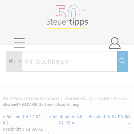

Steuertipps
Gesetze und Erlasse
Dienstanweisung Kindergeld (DA-KG)
Abschnitt V 6.1 DA-KG, Sachverhaltsaufklärung
« Abschnitt V 5.4 DA-
« Inhaltsübersicht
Abschnitt V 6.2 DA-KG
KG
DA-KG »
»
Abschnitt V 6.1 DA-KG