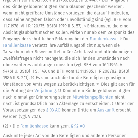
(vgl. BFH vom 17.4.1969, V R 21/66, BStBl II S. 474).
Den Angaben
7
des Kindergeldberechtigten kann Glauben geschenkt werden,
wenn nicht greifbare Umstände vorliegen, die darauf hindeuten,
dass seine Angaben falsch oder unvollständig sind (vgl. BFH vom
11.7.1978, VIII R 120/75, BStBl 1979 II S. 57).
Erklärungen, die eine
8
Absicht glaubhaft machen sollen, wirken nur ab dem Zeitpunkt des
Eingangs der schriftlichen Erklärung bei der
Familienkasse
.
Die
9
Familienkasse
verletzt ihre Aufklärungspflicht nur, wenn sie
Tatsachen oder Beweismittel außer Acht lässt und offenkundigen
Zweifelsfragen nicht nachgeht, die sich ihr den Umständen nach
ohne weiteres aufdrängen mussten (vgl. BFH vom 16.1.1964, V
94/61 U, BStBl II S. 149, und BFH vom 13.11.1985, II R 208/82, BStBl
1986 II S. 241).
Es sind auch die für die Beteiligten günstigen
10
Umstände von Amts wegen zu berücksichtigen.
Dies gilt auch für
11
die Prüfung der
Verjährung
.
Kommt ein Kindergeldberechtigter
12
nach einmaliger Erinnerung seinen
Mitwirkungspflichten
nicht
nach, ist grundsätzlich nach Aktenlage zu entscheiden.
Unter den
3
Voraussetzungen des
§ 93 AO
können Dritte um
Auskunft
ersucht
werden (vgl. V 7.1.1).
(2)
Die
Familienkasse
kann gem.
§ 92 AO
1
Auskünfte jeder Art von den Beteiligten und anderen Personen