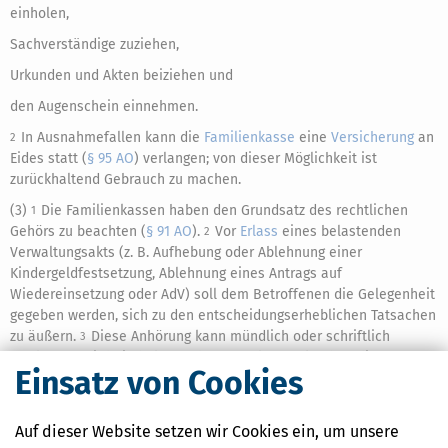
einholen,
Sachverständige zuziehen,
Urkunden und Akten beiziehen und
den Augenschein einnehmen.
In Ausnahmefallen kann die
Familienkasse
eine
Versicherung
an
2
Eides statt (
§ 95 AO
) verlangen; von dieser Möglichkeit ist
zurückhaltend Gebrauch zu machen.
(3)
Die Familienkassen haben den Grundsatz des rechtlichen
1
Gehörs zu beachten (
§ 91 AO
).
Vor
Erlass
eines belastenden
2
Verwaltungsakts (z. B. Aufhebung oder Ablehnung einer
Kindergeldfestsetzung, Ablehnung eines Antrags auf
Wiedereinsetzung oder AdV) soll dem Betroffenen die Gelegenheit
gegeben werden, sich zu den entscheidungserheblichen Tatsachen
zu äußern.
Diese Anhörung kann mündlich oder schriftlich
3
erfolgen.
Wird ein belastender Verwaltungsakt ohne die
4
Einsatz von Cookies
erforderliche Anhörung erlassen, ist dieser nicht nach
§ 125 AO
nichtig, es handelt sich um einen heilbaren Verfahrensfehler.
Die
5
erforderliche Anhörung kann gem.
§ 126 Abs. 1 Nr. 3
,
Abs. 2 AO
Auf dieser Website setzen wir Cookies ein, um unsere
nachgeholt werden.
Der Beteiligte kann nicht die Aufhebung des
6