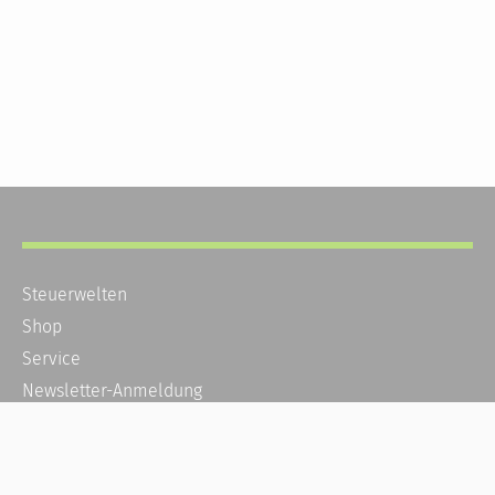
Steuerwelten
Shop
Service
Newsletter-Anmeldung
Alle News
Steuererklärung Online
Referenz