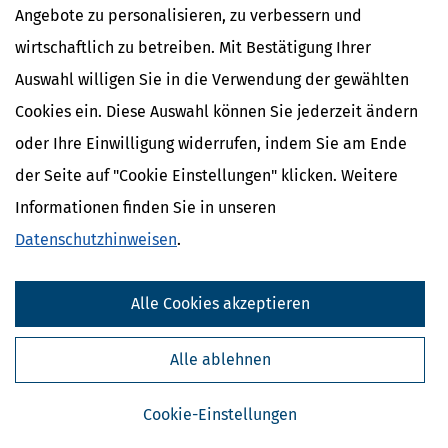
Angebote zu personalisieren, zu verbessern und
Verwaltungsakts allein wegen des Verstoßes gegen
§ 91 AO
beanspruchen (
§ 127 AO
).
wirtschaftlich zu betreiben. Mit Bestätigung Ihrer
(4) Bei der Übermittlung elektronischer Dokumente ist O 2.7 Abs. 7,
Auswahl willigen Sie in die Verwendung der gewählten
§ 87a AO
und AEAO zu § 87a zu beachten.
Cookies ein. Diese Auswahl können Sie jederzeit ändern
oder Ihre Einwilligung widerrufen, indem Sie am Ende
Ähnliche Themen
der Seite auf "Cookie Einstellungen" klicken. Weitere
Eltern, Familie & Ehe
Informationen finden Sie in unseren
Krankheit, Betreuung & Pflege
Datenschutzhinweisen
.
Verwandte Lexikon-Begriffe
Care Arbeit
Alle Cookies akzeptieren
ElterngeldPlus
Unterhaltshöchstbetrag
Alle ablehnen
Kindesunterhalt
Auslandskinder
Cookie-Einstellungen